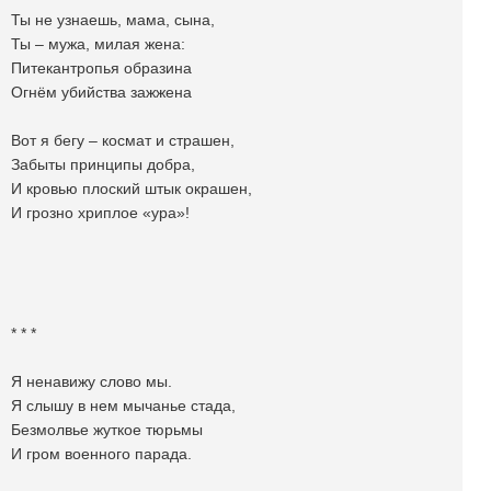
Ты не узнаешь, мама, сына,
Ты – мужа, милая жена:
Питекантропья образина
Огнём убийства зажжена
Вот я бегу – космат и страшен,
Забыты принципы добра,
И кровью плоский штык окрашен,
И грозно хриплое «ура»!
* * *
Я ненавижу слово мы.
Я слышу в нем мычанье стада,
Безмолвье жуткое тюрьмы
И гром военного парада.