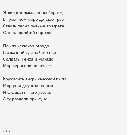
Я жил в задымленном бараке,
В туманном мире детских грёз.
Сквозь песни пьяные во мраке
Стонал далёкий паровоз.
Плыла колючая ограда
В закатной тусклой полосе.
Солдаты Рейха и Микадо
Маршировали по шоссе.
Кружились вихри снежной пыли,
Мерцали джунгли на окне…
И слышал я: того убили,
А ту раздели при луне.
* * *