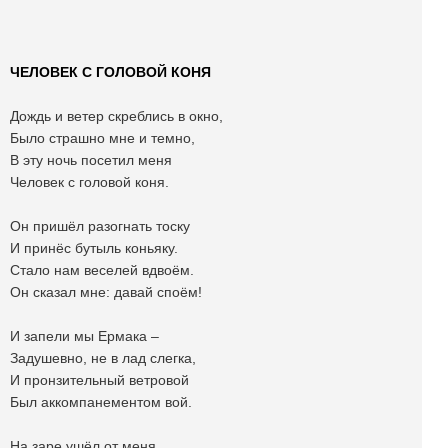
ЧЕЛОВЕК С ГОЛОВОЙ КОНЯ
Дождь и ветер скреблись в окно,
Было страшно мне и темно,
В эту ночь посетил меня
Человек с головой коня.
Он пришёл разогнать тоску
И принёс бутыль коньяку.
Стало нам веселей вдвоём.
Он сказал мне: давай споём!
И запели мы Ермака –
Задушевно, не в лад слегка,
И пронзительный ветровой
Был аккомпанементом вой.
На заре ушёл от меня