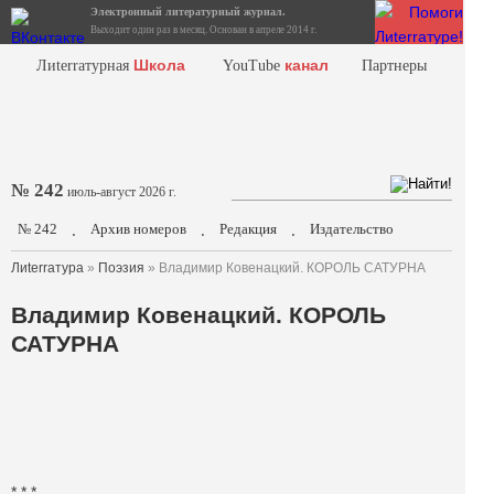
Электронный литературный журнал.
Выходит один раз в месяц. Основан в апреле 2014 г.
Школа
канал
Лиterraтурная
YouTube
Партнеры
№ 242
июль-август 2026 г.
№ 242
Архив номеров
Редакция
Издательство
.
.
.
Лиterraтура
»
Поэзия
» Владимир Ковенацкий. КОРОЛЬ САТУРНА
Владимир Ковенацкий. КОРОЛЬ
САТУРНА
* * *