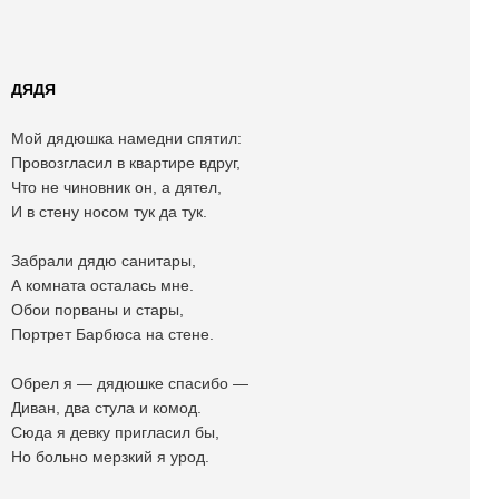
ДЯДЯ
Мой дядюшка намедни спятил:
Провозгласил в квартире вдруг,
Что не чиновник он, а дятел,
И в стену носом тук да тук.
Забрали дядю санитары,
А комната осталась мне.
Обои порваны и стары,
Портрет Барбюса на стене.
Обрел я — дядюшке спасибо —
Диван, два стула и комод.
Сюда я девку пригласил бы,
Но больно мерзкий я урод.