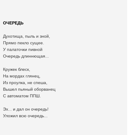
ОЧЕРЕДЬ
Духотища, пыль и зной,
Прямо пекло сущее.
У палаточки пивной
Очередь длиннющая...
Кружек блеск,
На мордах глянец,
Из проулка, не спеша,
Вышел пьяный оборванец
С автоматом ППШ.
Эх... и дал он очередь!
Уложил всю очередь...