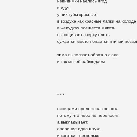
невидимки наелись ягод
и идут
у них губы красные
в воздухе как красные лапки на холоде
в желудках плещется мякоть
выращивает сверху плоть
сужается место лопается птичий позво
зима выползает обратно сюда
и так мы её наблюдаем
* * *
синицами проложена тошнота
потому что небо не переносит
а выкладывает:
оперение одна штука
и коготки - несколько