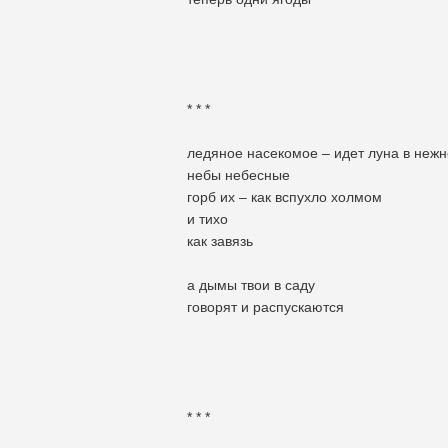
* * *
ледяное насекомое – идет луна в нежн
небы небесные
горб их – как вспухло холмом
и тихо
как завязь
а дымы твои в саду
говорят и распускаются
* * *