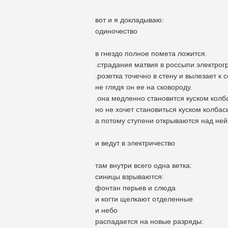
вот и я докладываю:
одиночество
в гнездо полное помета ложится.
.страдания матвия в россыпи электрог
.розетка точечно в стену и вылезает к с
не глядя он ее на сковороду.
.она медленно становится куском колб
но не хочет становиться куском колбас
а потому ступени открываются над ней
и ведут в электричество
там внутри всего одна ветка:
синицы взрываются:
фонтан перьев и слюда
и когти щелкают отделенные
и небо
распадается на новые разряды: