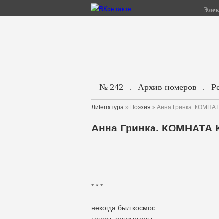
Элек
№ 242
Архив номеров
Р
.
.
Лиterraтура
»
Поэзия
» Анна Гринка. КОМНА
Анна Гринка. КОМНАТА
* * *
некогда был космос
теперь одни ягоды