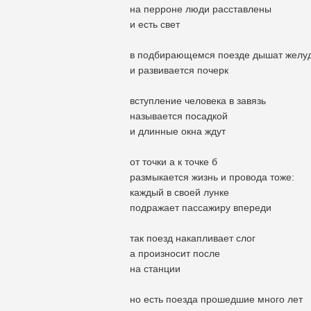
на перроне люди расставлены
и есть свет
в подбирающемся поезде дышат желу
и развивается почерк
вступление человека в завязь
называется посадкой
и длинные окна ждут
от точки а к точке б
размыкается жизнь и провода тоже:
каждый в своей лунке
подражает пассажиру впереди
так поезд накапливает слог
а произносит после
на станции
но есть поезда прошедшие много лет