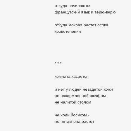
откуда начинаются
французский язык и верю-верю
откуда мокрая растет осока
кровотечения
* * *
комната касается
и нет у людей незадетой кожи
не накормленной шкафом
не налитой столом
не ходи босиком -
по пятам она растет