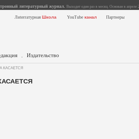
тронный литературный журнал.
Выходит один раз в месяц. Основан в апреле 2
Школа
канал
Лиterraтурная
YouTube
Партнеры
едакция
Издательство
.
ТА КАСАЕТСЯ
 КАСАЕТСЯ