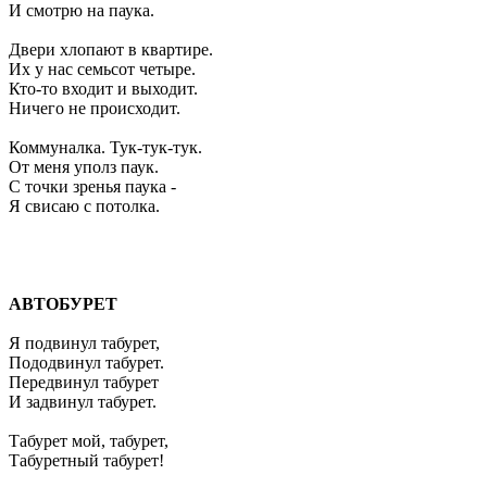
И смотрю на паука.
Двери хлопают в квартире.
Их у нас семьсот четыре.
Кто-то входит и выходит.
Ничего не происходит.
Коммуналка. Тук-тук-тук.
От меня уполз паук.
С точки зренья паука -
Я свисаю с потолка.
АВТОБУРЕТ
Я подвинул табурет,
Пододвинул табурет.
Передвинул табурет
И задвинул табурет.
Табурет мой, табурет,
Табуретный табурет!