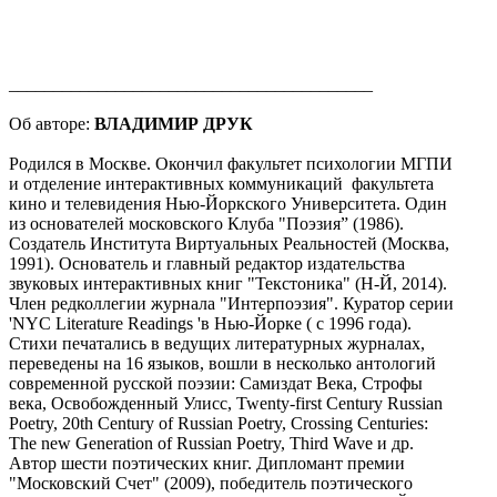
_________________________________________
Об авторе:
ВЛАДИМИР ДРУК
Родился в Москве. Окончил факультет психологии МГПИ
и отделение интерактивных коммуникаций факультета
кино и телевидения Нью-Йоркского Университета. Один
из основателей московского Клуба "Поэзия” (1986).
Создатель Института Виртуальных Реальностей (Москва,
1991). Основатель и главный редактор издательства
звуковых интерактивных книг "Текстоника" (Н-Й, 2014).
Член редколлегии журнала "Интерпоэзия". Куратор серии
'NYC Literature Readings 'в Нью-Йорке ( с 1996 года).
Стихи печатались в ведущих литературных журналах,
переведены на 16 языков, вошли в несколько антологий
современной русской поэзии: Самиздат Века, Строфы
века, Освобожденный Улисс, Twenty-first Century Russian
Poetry, 20th Century of Russian Poetry, Crossing Centuries:
The new Generation of Russian Poetry, Third Wave и др.
Автор шести поэтических книг. Дипломант премии
"Московский Счет" (2009), победитель поэтического