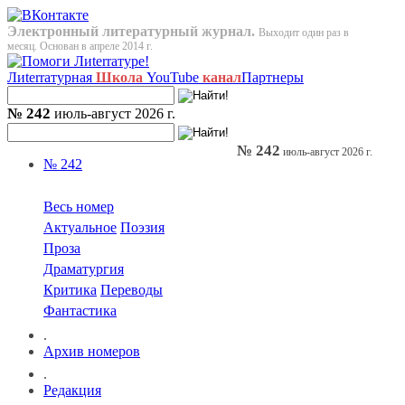
Электронный литературный журнал.
Выходит один раз в
месяц. Основан в апреле 2014 г.
Лиterraтурная
Школа
YouTube
канал
Партнеры
№ 242
июль-август 2026 г.
№ 242
июль-август 2026 г.
№ 242
Весь номер
Актуальное
Поэзия
Проза
Драматургия
Критика
Переводы
Фантастика
.
Архив номеров
.
Редакция