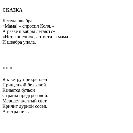
СКАЗКА
Летела швабра.
«Мама! – спросил Коля, -
А разве швабры летают?»
«Нет, конечно», - ответила мама.
И швабра упала.
* * *
Я к ветру прикреплен
Прищепкой бельевой.
Качается бульон
Страны предгрозовой.
Мерцает желтый свет.
Кричит дурной сосед.
А ветра нет…