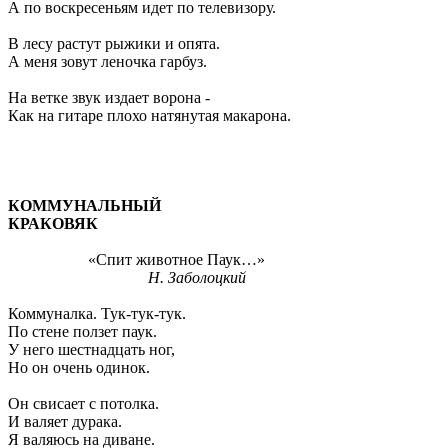
А по воскресеньям идет по телевизору.
В лесу растут рыжики и опята.
А меня зовут леночка гарбуз.
На ветке звук издает ворона -
Как на гитаре плохо натянутая макарона.
КОММУНАЛЬНЫЙ
КРАКОВЯК
«Спит животное Паук…»
Н. Заболоцкий
Коммуналка. Тук-тук-тук.
По стене ползет паук.
У него шестнадцать ног,
Но он очень одинок.
Он свисает с потолка.
И валяет дурака.
Я валяюсь на диване.