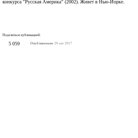
конкурса "Русская Америка" (2002). Живет в Нью-Йорке.
Поделиться публикацией:
5 059
Опубликовано
29 окт 2017
КОНКУРСЫ И ПРЕМИИ
АФИША
Наверх ↑
© 2014-2026 ИД Лиterraтура
Правовая информация
Владелец - Наталья Комелькова
Авторизация
ВХОД НА САЙТ