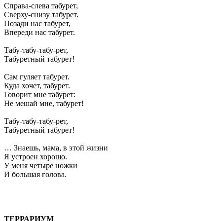
Справа-слева табурет,
Сверху-снизу табурет.
Позади нас табурет,
Впереди нас табурет.
Табу-табу-табу-рет,
Табуретный табурет!
Сам гуляет табурет.
Куда хочет, табурет.
Говорит мне табурет:
Не мешай мне, табурет!
Табу-табу-табу-рет,
Табуретный табурет!
… Знаешь, мама, в этой жизни
Я устроен хорошо.
У меня четыре ножки
И большая голова.
ТЕРРАРИУМ