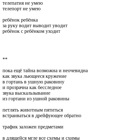
телепатия не умею
телепорт не умею
ребёнок ребёнка
за руку водит выводит уводит
ребёнок с ребёнком уходит
**
пока ещё тайна возможна и неочевидна
как звука льющееся кружение
в гортань в ушную раковину
и прозрачна как бесследное
звука выскальзывание
из гортани из ушной раковины
петлять животным пятиться
встраиваться в дрейфующее обратно
трафик заложен предметами
в длящейся мгле все схемы и схимы