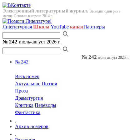
Электронный литературный журнал.
Выходит один раз в
месяц. Основан в апреле 2014 г.
Лиterraтурная
Школа
YouTube
канал
Партнеры
№ 242
июль-август 2026 г.
№ 242
июль-август 2026 г.
№ 242
Весь номер
Актуальное
Поэзия
Проза
Драматургия
Критика
Переводы
Фантастика
.
Архив номеров
.
Редакция