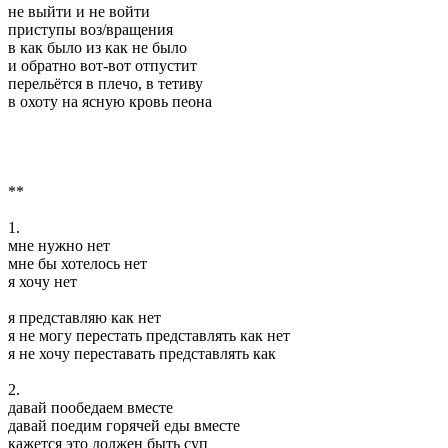
не выйти и не войти
приступы воз/вращения
в как было из как не было
и обратно вот-вот отпустит
перельётся в плечо, в тетиву
в охоту на ясную кровь пеона
**
1.
мне нужно нет
мне бы хотелось нет
я хочу нет
я представляю как нет
я не могу перестать представлять как нет
я не хочу переставать представлять как
2.
давай пообедаем вместе
давай поедим горячей еды вместе
кажется это должен быть суп