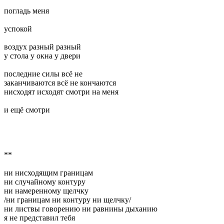
погладь меня
успокой
воздух разный разный
у стола у окна у двери
последние силы всё не
заканчиваются всё не кончаются
нисходят исходят смотри на меня
и ещё смотри
**
ни нисходящим границам
ни случайному контуру
ни намеренному щелчку
/ни границам ни контуру ни щелчку/
ни листвы говорению ни равнины дыханию
я не представил тебя