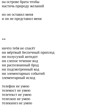
на острове брата чтобы
настичь природу желаний
но он оставил меня
и он не представил меня
**
ничто тебя не спасёт
ни мёртвый беспечный приплод
ни полусухой антидот
ни слепое течение вод
ни распознанный брод
ни подсмотренный код
ни элементарных событий
элементарный исход
телефон не умею
телемост не умею
телетекст не умею
телескоп не умею
телекинез не умею