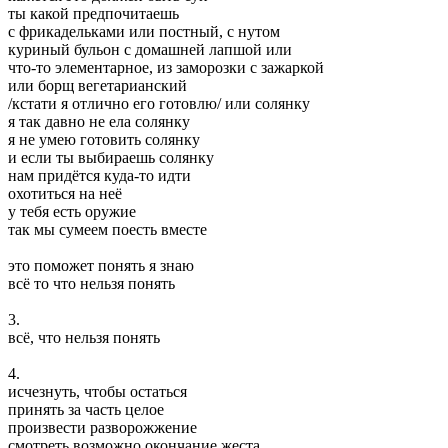
ты какой предпочитаешь
с фрикадельками или постный, с нутом
куриный бульон с домашней лапшой или
что-то элементарное, из заморозки с зажаркой
или борщ вегетарианский
/кстати я отлично его готовлю/ или солянку
я так давно не ела солянку
я не умею готовить солянку
и если ты выбираешь солянку
нам придётся куда-то идти
охотиться на неё
у тебя есть оружие
так мы сумеем поесть вместе
это поможет понять я знаю
всё то что нельзя понять
3.
всё, что нельзя понять
4.
исчезнуть, чтобы остаться
принять за часть целое
произвести разворожжение
смотреть возможно окончание жеста