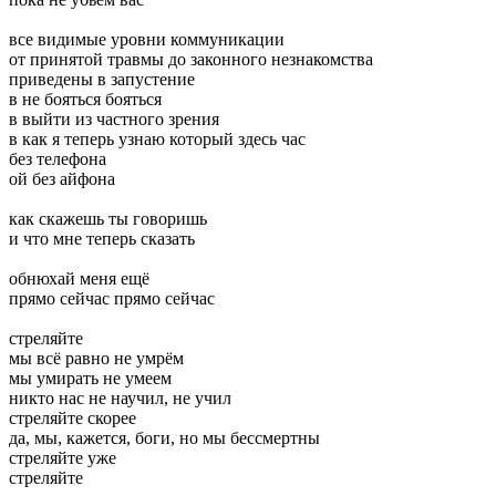
все видимые уровни коммуникации
от принятой травмы до законного незнакомства
приведены в запустение
в не бояться бояться
в выйти из частного зрения
в как я теперь узнаю который здесь час
без телефона
ой без айфона
как скажешь ты говоришь
и что мне теперь сказать
обнюхай меня ещё
прямо сейчас прямо сейчас
стреляйте
мы всё равно не умрём
мы умирать не умеем
никто нас не научил, не учил
стреляйте скорее
да, мы, кажется, боги, но мы бессмертны
стреляйте уже
стреляйте