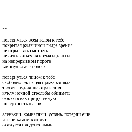
**
повернуться всем телом к тебе
покрытая ржавчиной гидра зрения
не отрываясь смотреть
не отвлекаться на время и деньги
на непрерывном пороге
закинул замер подсёк
повернуться лицом к тебе
свободно растущая пряжа взгляда
трогать чудовище отражения
куклу ночной стрельбы обнимать
баюкать как приручённую
поверхность шагов
аленький, комнатный, устань, потерпи ещё
и твои камни взойдут
окажутся плодоносными