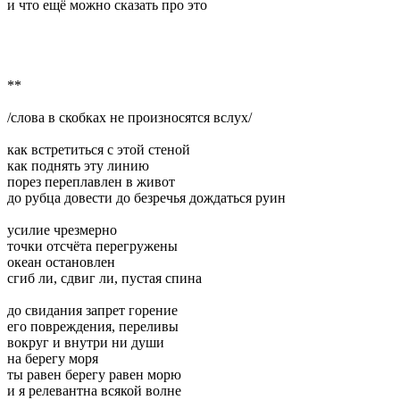
и что ещё можно сказать про это
**
/слова в скобках не произносятся вслух/
как встретиться с этой стеной
как поднять эту линию
порез переплавлен в живот
до рубца довести до безречья дождаться руин
усилие чрезмерно
точки отсчёта перегружены
океан остановлен
сгиб ли, сдвиг ли, пустая спина
до свидания запрет горение
его повреждения, переливы
вокруг и внутри ни души
на берегу моря
ты равен берегу равен морю
и я релевантна всякой волне