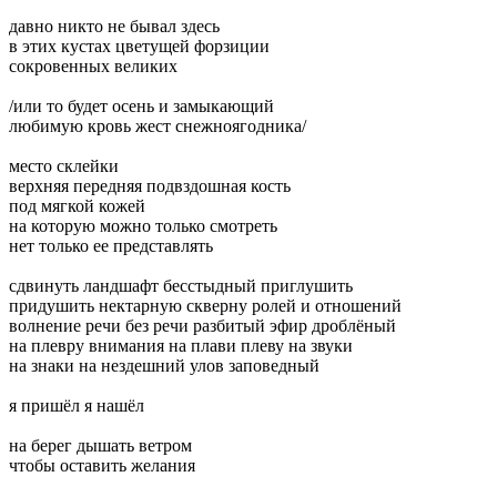
давно никто не бывал здесь
в этих кустах цветущей форзиции
сокровенных великих
/или то будет осень и замыкающий
любимую кровь жест снежноягодника/
место склейки
верхняя передняя подвздошная кость
под мягкой кожей
на которую можно только смотреть
нет только ее представлять
сдвинуть ландшафт бесстыдный приглушить
придушить нектарную скверну ролей и отношений
волнение речи без речи разбитый эфир дроблёный
на плевру внимания на плави плеву на звуки
на знаки на нездешний улов заповедный
я пришёл я нашёл
на берег дышать ветром
чтобы оставить желания