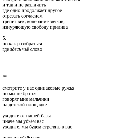
и так и не различить
где одно продолжает другое
отрезать согласием
трепет век, колебание звуков,
изнуряющую свободу прилива
5.
но как разобраться
где
здесь
чьё слово
**
смотрите у нас одинаковые ружья
но мы не братья
говорят мне мальчики
на детской площадке
уходите от нашей базы
иначе мы убьём вас
уходите, мы будем стрелять в вас
пока не убьём вас