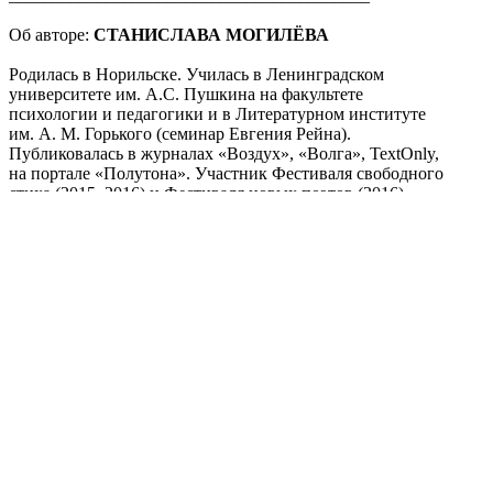
Об авторе:
СТАНИСЛАВА МОГИЛЁВА
Родилась в Норильске. Училась в Ленинградском
университете им. А.С. Пушкина на факультете
психологии и педагогики и в Литературном институте
им. А. М. Горького (семинар Евгения Рейна).
Публиковалась в журналах «Воздух», «Волга», TextOnly,
на портале «Полутона». Участник Фестиваля свободного
стиха (2015, 2016) и Фестиваля новых поэтов (2016).
Автор книги стихов «Обратный порядок», (СПб.: MRP,
2016). Живёт в Санкт-Петербурге.
Поделиться публикацией:
3 085
Опубликовано
29 окт 2017
КОНКУРСЫ И ПРЕМИИ