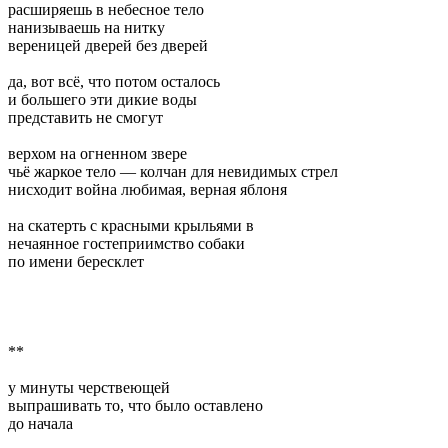
расширяешь в небесное тело
нанизываешь на нитку
вереницей дверей без дверей
да, вот всё, что потом осталось
и большего эти дикие воды
представить не смогут
верхом на огненном звере
чьё жаркое тело — колчан для невидимых стрел
нисходит война любимая, верная яблоня
на скатерть с красными крыльями в
нечаянное гостеприимство собаки
по имени бересклет
**
у минуты черствеющей
выпрашивать то, что было оставлено
до начала