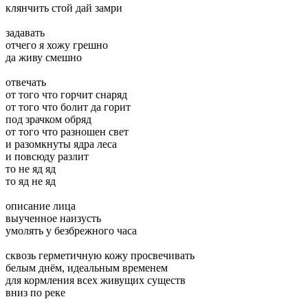
клянчить стой дай замри
задавать
отчего я хожу грешно
да живу смешно
отвечать
от того что горчит снаряд
от того что болит да горит
под зрачком обряд
от того что разношен свет
и разомкнуты ядра леса
и повсюду разлит
то не яд яд
то яд не яд
описание лица
выученное наизусть
умолять у безбрежного часа
сквозь герметичную кожу просвечивать
белым днём, идеальным временем
для кормления всех живущих существ
вниз по реке