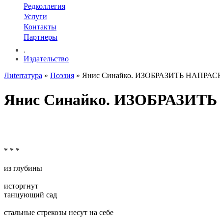
Редколлегия
Услуги
Контакты
Партнеры
.
Издательство
Лиterraтура
»
Поэзия
» Янис Синайко. ИЗОБРАЗИТЬ НАПРА
Янис Синайко. ИЗОБРАЗИ
* * *
из глубины
исторгнут
танцующий сад
стальные стрекозы несут на себе