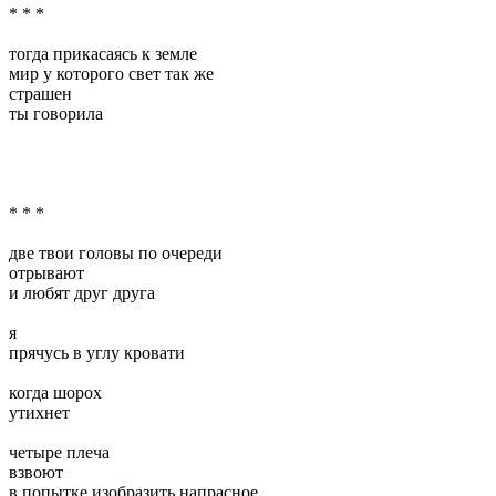
* * *
тогда прикасаясь к земле
мир у которого свет так же
страшен
ты говорила
* * *
две твои головы по очереди
отрывают
и любят друг друга
я
прячусь в углу кровати
когда шорох
утихнет
четыре плеча
взвоют
в попытке изобразить напрасное