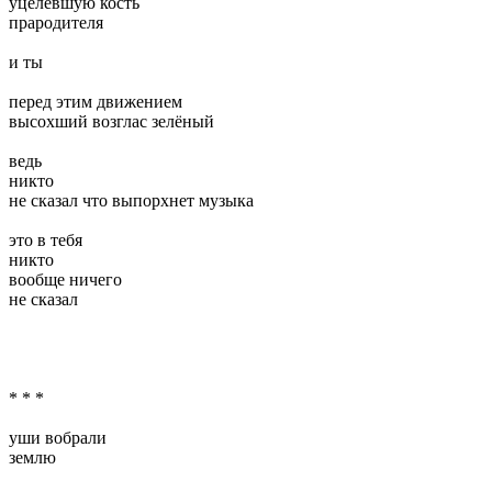
уцелевшую кость
прародителя
и ты
перед этим движением
высохший возглас зелёный
ведь
никто
не сказал что выпорхнет музыка
это в тебя
никто
вообще ничего
не сказал
* * *
уши вобрали
землю