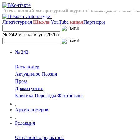
Электронный литературный журнал.
Выходит один раз в месяц. Осно
Лиterraтурная
Школа
YouTube
канал
Партнеры
№ 242
июль-август 2026 г.
№ 242
Весь номер
Актуальное
Поэзия
Проза
Драматургия
Критика
Переводы
Фантастика
.
Архив номеров
.
Редакция
От главного редактора