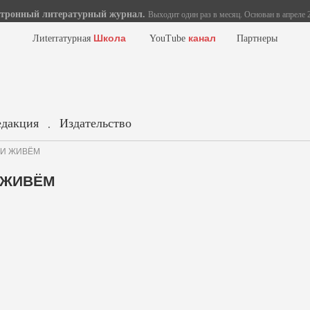
тронный литературный журнал.
Выходит один раз в месяц. Основан в апреле 2
Школа
канал
Лиterraтурная
YouTube
Партнеры
едакция
Издательство
.
К И ЖИВЁМ
И ЖИВЁМ