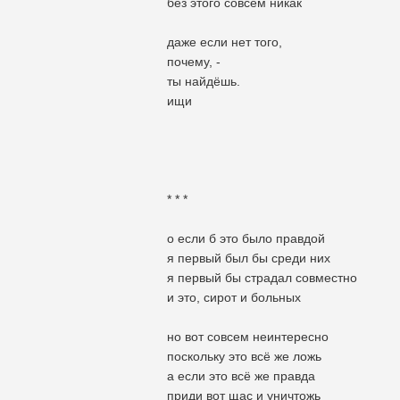
без этого совсем никак
даже если нет того,
почему, -
ты найдёшь.
ищи
* * *
о если б это было правдой
я первый был бы среди них
я первый бы страдал совместно
и это, сирот и больных
но вот совсем неинтересно
поскольку это всё же ложь
а если это всё же правда
приди вот щас и уничтожь