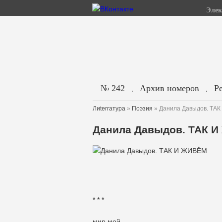
Элек
№ 242
Архив номеров
Р
.
.
Лиterraтура
»
Поэзия
» Данила Давыдов. ТА
Данила Давыдов. ТАК 
* * *
мир мой