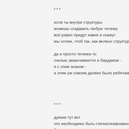
* * *
если ты внутри структуры
можешь создавать любую телему
всё равно придут извне и скажут
мы хотим, чтоб так, как велено структу
да и просто телема-то
гнилью заканчивается и бардаком -
я с этим знаком -
а этим уж совсем далёко было ребята
* * *
думаю тут вот
что необходимо быть стигматизирова