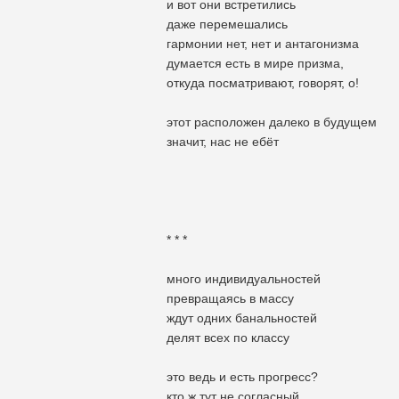
и вот они встретились
даже перемешались
гармонии нет, нет и антагонизма
думается есть в мире призма,
откуда посматривают, говорят, о!
этот расположен далеко в будущем
значит, нас не ебёт
* * *
много индивидуальностей
превращаясь в массу
ждут одних банальностей
делят всех по классу
это ведь и есть прогресс?
кто ж тут не согласный