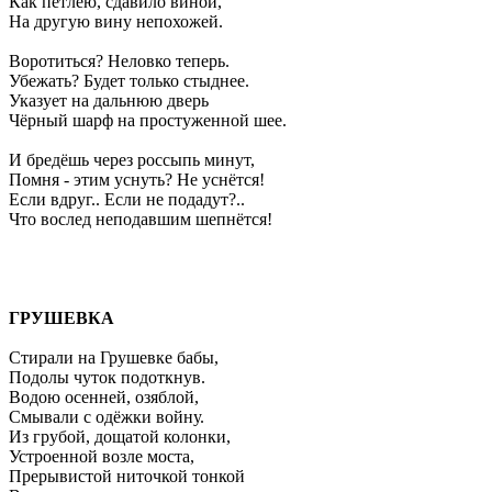
Как петлёю, сдавило виной,
На другую вину непохожей.
Воротиться? Неловко теперь.
Убежать? Будет только стыднее.
Указует на дальнюю дверь
Чёрный шарф на простуженной шее.
И бредёшь через россыпь минут,
Помня - этим уснуть? Не уснётся!
Если вдруг.. Если не подадут?..
Что вослед неподавшим шепнётся!
ГРУШЕВКА
Стирали на Грушевке бабы,
Подолы чуток подоткнув.
Водою осенней, озяблой,
Смывали с одёжки войну.
Из грубой, дощатой колонки,
Устроенной возле моста,
Прерывистой ниточкой тонкой