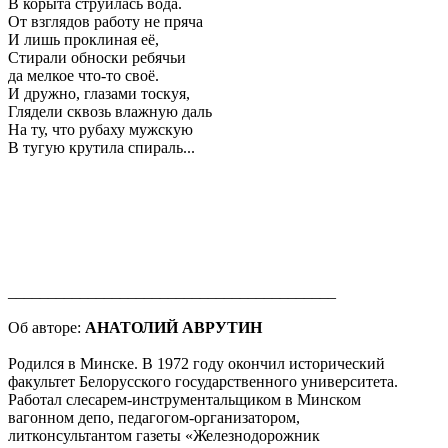
В корыта струилась вода.
От взглядов работу не пряча
И лишь проклиная её,
Стирали обноски ребячьи
да мелкое что-то своё.
И дружно, глазами тоскуя,
Глядели сквозь влажную даль
На ту, что рубаху мужскую
В тугую крутила спираль...
_________________________________________
Об авторе:
АНАТОЛИЙ АВРУТИН
Родился в Минске. В 1972 году окончил исторический
факультет Белорусского государственного университета.
Работал слесарем-инструментальщиком в Минском
вагонном депо, педагогом-организатором,
литконсультантом газеты «Железнодорожник