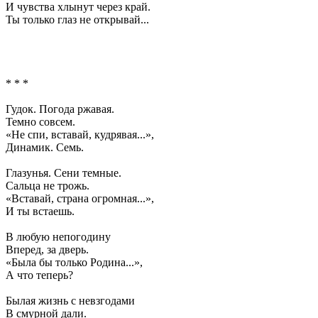
И чувства хлынут через край.
Ты только глаз не открывай...
* * *
Гудок. Погода ржавая.
Темно совсем.
«Не спи, вставай, кудрявая...»,
Динамик. Семь.
Глазунья. Сени темные.
Сальца не трожь.
«Вставай, страна огромная...»,
И ты встаешь.
В любую непогодину
Вперед, за дверь.
«Была бы только Родина...»,
А что теперь?
Былая жизнь с невзгодами
В смурной дали.