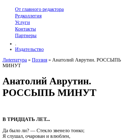
От главного редактора
Редколлегия
Услуги
Контакты
Партнеры
.
Издательство
Лиterraтура
»
Поэзия
» Анатолий Аврутин. РОССЫПЬ
МИНУТ
Анатолий Аврутин.
РОССЫПЬ МИНУТ
В ТРИДЦАТЬ ЛЕТ...
Да было ли? — Стекло звенело тонко;
Я слушал, очарован и влюблен,