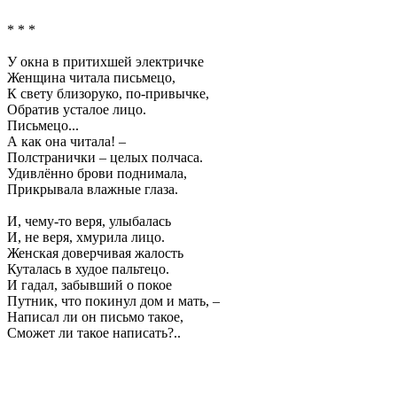
* * *
У окна в притихшей электричке
Женщина читала письмецо,
К свету близоруко, по-привычке,
Обратив усталое лицо.
Письмецо...
А как она читала! –
Полстранички – целых полчаса.
Удивлённо брови поднимала,
Прикрывала влажные глаза.
И, чему-то веря, улыбалась
И, не веря, хмурила лицо.
Женская доверчивая жалость
Куталась в худое пальтецо.
И гадал, забывший о покое
Путник, что покинул дом и мать, –
Написал ли он письмо такое,
Сможет ли такое написать?..