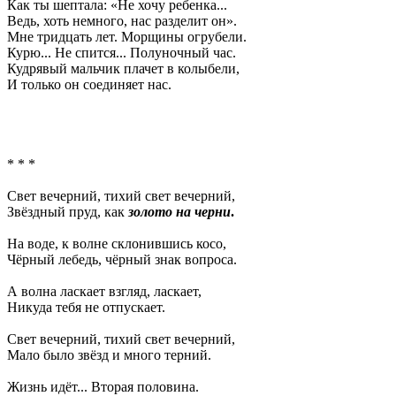
Как ты шептала: «Не хочу ребенка...
Ведь, хоть немного, нас разделит он».
Мне тридцать лет. Морщины огрубели.
Курю... Не спится... Полуночный час.
Кудрявый мальчик плачет в колыбели,
И только он соединяет нас.
* * *
Свет вечерний, тихий свет вечерний,
Звёздный пруд, как
золото на черни
.
На воде, к волне склонившись косо,
Чёрный лебедь, чёрный знак вопроса.
А волна ласкает взгляд, ласкает,
Никуда тебя не отпускает.
Свет вечерний, тихий свет вечерний,
Мало было звёзд и много терний.
Жизнь идёт... Вторая половина.