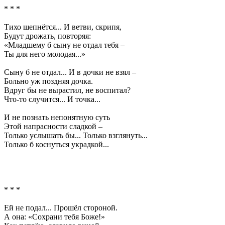
* * *
Тихо шепнётся... И ветви, скрипя,
Будут дрожать, повторяя:
«Младшему б сыну не отдал тебя –
Ты для него молодая...»
Сыну б не отдал... И в дочки не взял –
Больно уж поздняя дочка.
Вдруг бы не вырастил, не воспитал?
Что-то случится... И точка...
И не познать непонятную суть
Этой напрасности сладкой –
Только услышать бы... Только взглянуть...
Только б коснуться украдкой...
* * *
Ей не подал... Прошёл стороной.
А она: «Сохрани тебя Боже!»