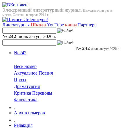
Электронный литературный журнал.
Выходит один раз в
месяц. Основан в апреле 2014 г.
Лиterraтурная
Школа
YouTube
канал
Партнеры
№ 242
июль-август 2026 г.
№ 242
июль-август 2026 г.
№ 242
Весь номер
Актуальное
Поэзия
Проза
Драматургия
Критика
Переводы
Фантастика
.
Архив номеров
.
Редакция