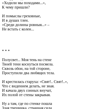
«Ходили мы походами...»,
К чему пришли?
И помыслы греховные,
И в душах тлен.
«Среди долины ровныя...» –
Не встать с колен...
* * *
Полусвет... Моя тень на стене
Твоей тени коснуться посмела.
Сквозь обои, на той стороне,
Проступили два любящих тела.
И крестилась старуха: «Свят!.. Свят!..»,
Что с видением делать, не зная.
И качала двух сонных внучат,
Их полой от стены закрывая.
Ну а там, где по стенке пошла
Злая трещинка, странная сила