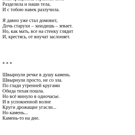
Разделила и наши тела,
И с тобою навек разлучила.
Я давно уже стал домовит,
Дочь старухи – заходишь – зевает.
Но, как мать, все на стенку глядит
И, крестясь, от внучат заслоняет.
* * *
Швырнули речке в душу камень.
Швырнули просто, не со зла.
По глади утренней кругами
Обида тихая пошла.
Но всё минуло в одночасье.
И в успокоенной волне
Круги дрожащие угасли...
Но камень...
Камень-то на дне.