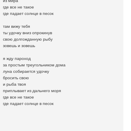
из мира
где все не такое
где падает солнце в песок
там вижу тебя
ты удочку вниз опрокинув
свою долгожданную рыбу
зовешь и зовешь
я жду пароход
за простым треугольником дома
луна собирается удочку
бросить свою
и рыба твоя
приплывает из дальнего моря
где все не такое
где падает солнце в песок