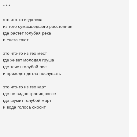
* * *
это что-то издалека
из того сумасшедшего расстояния
где растет голубая река
и снега тают
это что-то из тех мест
где живет молодая груша
где течет голубой лес
и приходят дятла послушать
это что-то из тех карт
где не видно границ вовсе
где шумит голубой март
и вода голоса сносит