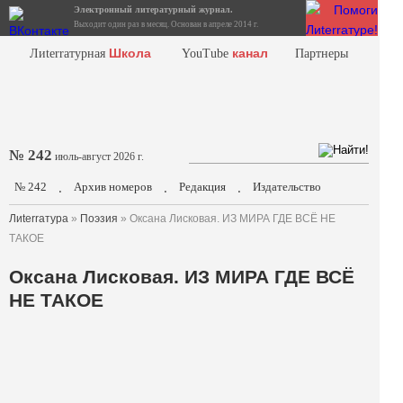
Электронный литературный журнал.
Выходит один раз в месяц. Основан в апреле 2014 г.
Школа
канал
Лиterraтурная
YouTube
Партнеры
№ 242
июль-август 2026 г.
№ 242
Архив номеров
Редакция
Издательство
.
.
.
Лиterraтура
»
Поэзия
» Оксана Лисковая. ИЗ МИРА ГДЕ ВСЁ НЕ
ТАКОЕ
Оксана Лисковая. ИЗ МИРА ГДЕ ВСЁ
НЕ ТАКОЕ