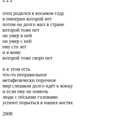
* * *
отец родился в восьмом году
в империи которой нет
потом он долго жил в стране
которой тоже нет
он умер в ней
он умер с ней
ему сто лет
и я живу
которой тоже скоро нет
и в этом есть
что-то неправильное
метафизически порочное
мир слишком долго идёт к концу
и если ему не помочь
люди с пёсьими головами
успеют порыться в наших костях
2008