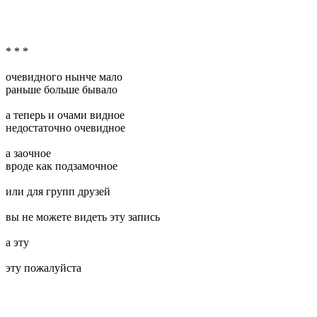
* * *
очевидного нынче мало
раньше больше бывало
а теперь и очами видное
недостаточно очевидное
а заочное
вроде как подзамочное
или для групп друзей
вы не можете видеть эту запись
а эту
эту пожалуйста