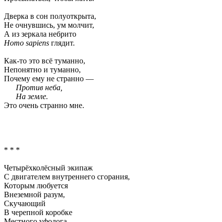
Дверка в сон полуоткрыта,
Не очнувшись, ум молчит,
А из зеркала небрито
Homo sapiens
глядит.
Как-то это всё туманно,
Непонятно и туманно,
Почему ему не странно —
Против неба,
На земле.
Это очень странно мне.
* * *
Четырёхколёсный экипаж
С двигателем внутреннего сгорания,
Которым любуется
Внеземной разум,
Скучающий
В черепной коробке
Местного уфолога,