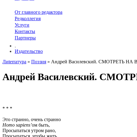
От главного редактора
Редколлегия
Услуги
Контакты
Партнеры
.
Издательство
Лиterraтура
»
Поэзия
» Андрей Василевский. СМОТРЕТЬ НА
Андрей Василевский. СМО
* * *
Это странно, очень странно
Homo sapiens’
ом быть,
Просыпаться утром рано,
Просыпаться, чтобы жить.