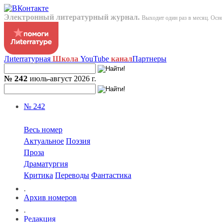
Электронный литературный журнал.
Выходит один раз в месяц. Осно
Лиterraтурная
Школа
YouTube
канал
Партнеры
№ 242
июль-август 2026 г.
№ 242
Весь номер
Актуальное
Поэзия
Проза
Драматургия
Критика
Переводы
Фантастика
.
Архив номеров
.
Редакция