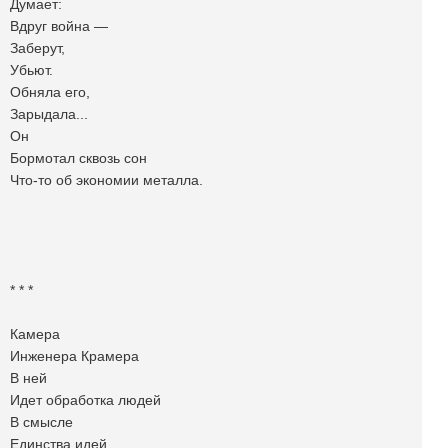
Думает:
Вдруг война —
Заберут,
Убьют.
Обняла его,
Зарыдала...
Он
Бормотал сквозь сон
Что-то об экономии металла.
* * *
Камера
Инженера Крамера
В ней
Идет обработка людей
В смысле
Единства идей