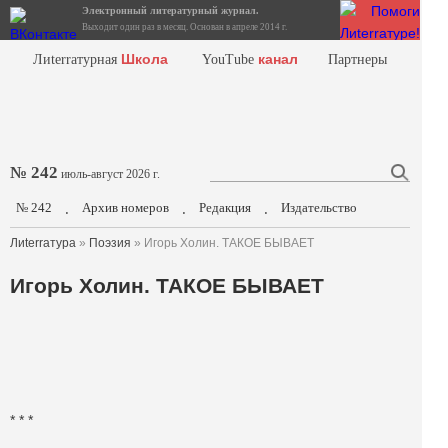
Электронный литературный журнал.
Выходит один раз в месяц. Основан в апреле 2014 г.
Школа
канал
Лиterraтурная
YouTube
Партнеры
№ 242
июль-август 2026 г.
№ 242
Архив номеров
Редакция
Издательство
.
.
.
Лиterraтура
»
Поэзия
» Игорь Холин. ТАКОЕ БЫВАЕТ
Игорь Холин. ТАКОЕ БЫВАЕТ
* * *