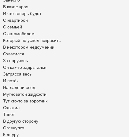
Занесло
В какие края
И что теперь будет
С квартирой
С семьей
С автомобилем
Который не успел покрасить
В некотором недоумении
Схватился
За поручень
Он как-то задрыгался
Затрясся весь
И потёк
На ладони след
Мутноватой жидкости
Тут кто-то за воротник
Схватил
Тянет
В другую сторону
Оглянулся
Кенгуру