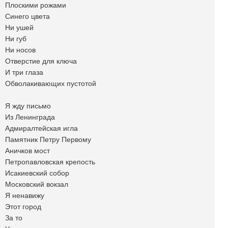
Плоскими рожами
Синего цвета
Ни ушей
Ни губ
Ни носов
Отверстие для ключа
И три глаза
Обволакивающих пустотой
Я жду письмо
Из Ленинграда
Адмиралтейская игла
Памятник Петру Первому
Аничков мост
Петропавловская крепость
Исакиевский собор
Московский вокзал
Я ненавижу
Этот город
За то