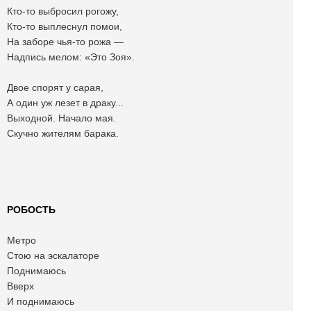
Кто-то выбросил рогожу,
Кто-то выплеснул помои,
На заборе чья-то рожа —
Надпись мелом: «Это Зоя».
Двое спорят у сарая,
А один уж лезет в драку...
Выходной. Начало мая.
Скучно жителям барака.
РОБОСТЬ
Метро
Стою на эскалаторе
Поднимаюсь
Вверх
И поднимаюсь