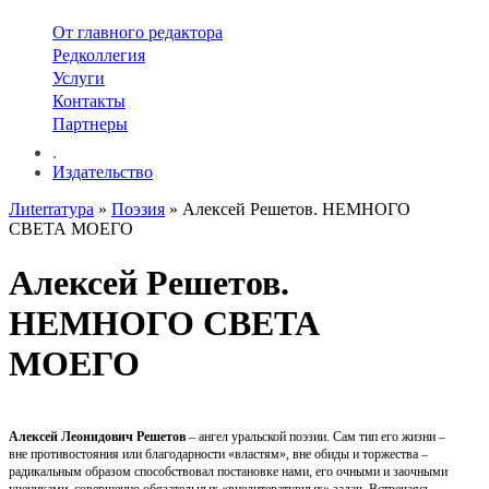
От главного редактора
Редколлегия
Услуги
Контакты
Партнеры
.
Издательство
Лиterraтура
»
Поэзия
» Алексей Решетов. НЕМНОГО
СВЕТА МОЕГО
Алексей Решетов.
НЕМНОГО СВЕТА
МОЕГО
Алексей Леонидович Решетов
– ангел уральской поэзии. Сам тип его жизни –
вне противостояния или благодарности «властям», вне обиды и торжества –
радикальным образом способствовал постановке нами, его очными и заочными
учениками, совершенно обязательных «внелитературных» задач. Встречаясь