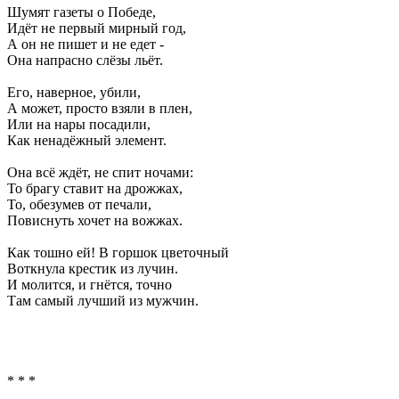
Шумят газеты о Победе,
Идёт не первый мирный год,
А он не пишет и не едет -
Она напрасно слёзы льёт.
Его, наверное, убили,
А может, просто взяли в плен,
Или на нары посадили,
Как ненадёжный элемент.
Она всё ждёт, не спит ночами:
То брагу ставит на дрожжах,
То, обезумев от печали,
Повиснуть хочет на вожжах.
Как тошно ей! В горшок цветочный
Воткнула крестик из лучин.
И молится, и гнётся, точно
Там самый лучший из мужчин.
* * *