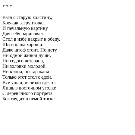
* * *
Взял я старую холстину,
Кое-как загрунтовал.
И печальную картину
Для себя нарисовал.
Стол в избе накрыт к обеду,
Щи и каша хороши.
Даже штоф стоит. Но нету
Ни одной живой души.
Ни седого ветерана,
Ни золовки молодой,
Ни клопа, ни таракана...
Только этот стол с едой.
Все ушли, исчезли где-то.
Лишь в восточном уголке
С деревянного портрета
Бог глядит в немой тоске.