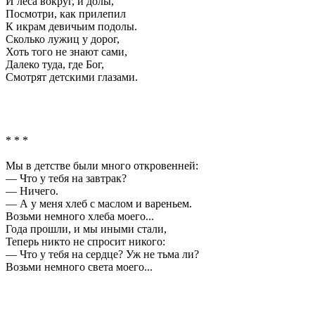
И леса вокруг, и долы,
Посмотри, как прилепил
К икрам девичьим подолы.
Сколько лужиц у дорог,
Хоть того не знают сами,
Далеко туда, где Бог,
Смотрят детскими глазами.
* * *
Мы в детстве были много откровенней:
— Что у тебя на завтрак?
— Ничего.
— А у меня хлеб с маслом и вареньем.
Возьми немного хлеба моего...
Года прошли, и мы иными стали,
Теперь никто не спросит никого:
— Что у тебя на сердце? Уж не тьма ли?
Возьми немного света моего...