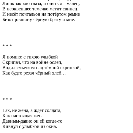
Лишь закрою глаза, и опять я – малец,
В неокрепшее темечко метит свинец.
И несёт почтальон на потёртом ремне
Безотцовщину чёрную брату и мне.
* * *
Я помню: с тихою улыбкой
Скрипач, что на войне ослеп,
Водил смычком над тёмной скрипкой,
Как будто резал чёрный хлеб…
* * *
Так, не жена, а ждёт солдата,
Как настоящая жена.
Давным-давно он ей когда-то
Кивнул с улыбкой из окна.