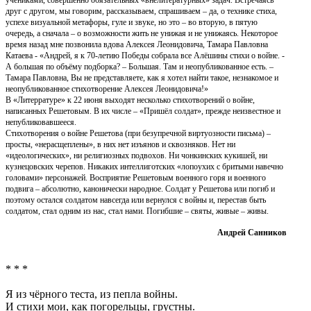
друг с другом, мы говорим, рассказываем, спрашиваем – да, о технике стиха,
успехе визуальной метафоры, гуле и звуке, но это – во вторую, в пятую
очередь, а сначала – о возможности жить не унижая и не унижаясь. Некоторое
время назад мне позвонила вдова Алексея Леонидовича, Тамара Павловна
Катаева - «Андрей, я к 70-летию Победы собрала все Алёшины стихи о войне. -
А большая по объёму подборка? – Большая. Там и неопубликованное есть. –
Тамара Павловна, Вы не представляете, как я хотел найти такое, незнакомое и
неопубликованное стихотворение Алексея Леонидовича!»
В «Литерратуре» к 22 июня выходят несколько стихотворений о войне,
написанных Решетовым. В их числе – «Пришёл солдат», прежде неизвестное и
непубликовавшееся.
Стихотворения о войне Решетова (при безупречной виртуозности письма) –
просты, «нерасщеплены», в них нет изъянов и сквозняков. Нет ни
«идеологических», ни религиозных подвохов. Ни чонкинских кукишей, ни
кузнецовских черепов. Никаких интеллиготских «лопоухих с бритыми навечно
головами» персонажей. Восприятие Решетовым военного горя и военного
подвига – абсолютно, канонически народное. Солдат у Решетова или погиб и
поэтому остался солдатом навсегда или вернулся с войны и, перестав быть
солдатом, стал одним из нас, стал нами. Погибшие – святы, живые – живы.
Андрей Санников
* * *
Я из чёрного теста, из пепла войны.
И стихи мои, как погорельцы, грустны.