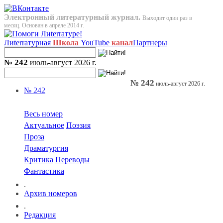
Электронный литературный журнал.
Выходит один раз в
месяц. Основан в апреле 2014 г.
Лиterraтурная
Школа
YouTube
канал
Партнеры
№ 242
июль-август 2026 г.
№ 242
июль-август 2026 г.
№ 242
Весь номер
Актуальное
Поэзия
Проза
Драматургия
Критика
Переводы
Фантастика
.
Архив номеров
.
Редакция