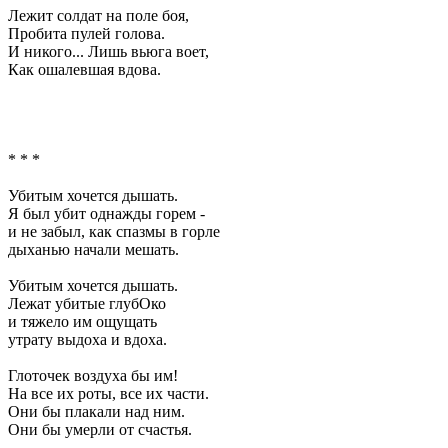
Лежит солдат на поле боя,
Пробита пулей голова.
И никого... Лишь вьюга воет,
Как ошалевшая вдова.
* * *
Убитым хочется дышать.
Я был убит однажды горем -
и не забыл, как спазмы в горле
дыханью начали мешать.
Убитым хочется дышать.
Лежат убитые глубОко
и тяжело им ощущать
утрату выдоха и вдоха.
Глоточек воздуха бы им!
На все их роты, все их части.
Они бы плакали над ним.
Они бы умерли от счастья.