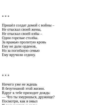
* * *
Пришёл солдат домой с войны –
Не отыскал своей жены,
Не отыскал своей избы –
Одни горелые столбы.
За вражью пролитую кровь
Ему не дали орденов,
Но за погибшую семью
Ему вручили седину.
* * *
Ничего уже не ждешь
В безутешной этой жизни.
Вдруг к тебе приходит дождь:
— Что ты хмуришься, дружище?
Посмотри, как я омыл