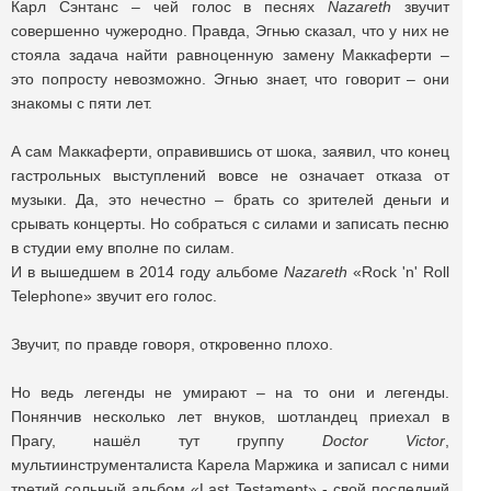
Карл Сэнтанс – чей голос в песнях
Nazareth
звучит
совершенно чужеродно. Правда, Эгнью сказал, что у них не
стояла задача найти равноценную замену Маккаферти –
это попросту невозможно. Эгнью знает, что говорит – они
знакомы с пяти лет.
А сам Маккаферти, оправившись от шока, заявил, что конец
гастрольных выступлений вовсе не означает отказа от
музыки. Да, это нечестно – брать со зрителей деньги и
срывать концерты. Но собраться с силами и записать песню
в студии ему вполне по силам.
И в вышедшем в 2014 году альбоме
Nazareth
«Rock 'n' Roll
Telephone» звучит его голос.
Звучит, по правде говоря, откровенно плохо.
Но ведь легенды не умирают – на то они и легенды.
Понянчив несколько лет внуков, шотландец приехал в
Прагу, нашёл тут группу
Doctor
Victor
,
мультиинструменталиста Карела Маржика и записал с ними
третий сольный альбом «Last Testament» - свой последний