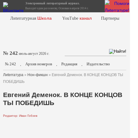
Электронный литературный журнал.
Выходит один раз в месяц. Основан в апреле 2014 г.
Школа
канал
Лиterraтурная
YouTube
Партнеры
№ 242
июль-август 2026 г.
№ 242
Архив номеров
Редакция
Издательство
.
.
.
Лиterraтура
»
Нон-фикшн
» Евгений Деменок. В КОНЦЕ КОНЦОВ ТЫ
ПОБЕДИШЬ
Евгений Деменок. В КОНЦЕ КОНЦОВ
ТЫ ПОБЕДИШЬ
Редактор: Иван Гобзев