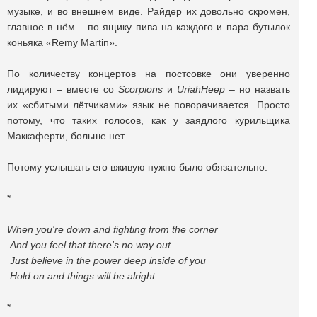
музыке, и во внешнем виде. Райдер их довольно скромен,
главное в нём – по ящику пива на каждого и пара бутылок
коньяка «Remy Martin».
По количеству концертов на постсовке они уверенно
лидируют – вместе со
Scorpions
и
Uriah
Heep
– но назвать
их «сбитыми лётчиками» язык не поворачивается. Просто
потому, что таких голосов, как у заядлого курильщика
Маккаферти, больше нет.
Потому услышать его вживую нужно было обязательно.
*
When you're down and fighting from the corner
And you feel that there's no way out
Just believe in the power deep inside of you
Hold on and things will be alright
*