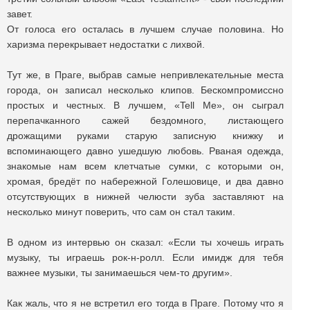
завет.
От голоса его осталась в лучшем случае половина. Но
харизма перекрывает недостатки с лихвой.
Тут же, в Праге, выбрав самые непривлекательные места
города, он записал несколько клипов. Бескомпромиссно
простых и честных. В лучшем, «Tell Me», он сыграл
перепачканного сажей бездомного, листающего
дрожащими руками старую записную книжку и
вспоминающего давно ушедшую любовь. Рваная одежда,
знакомые нам всем клетчатые сумки, с которыми он,
хромая, бредёт по набережной Голешовице, и два давно
отсутствующих в нижней челюсти зуба заставляют на
несколько минут поверить, что сам он стал таким.
В одном из интервью он сказал: «Если ты хочешь играть
музыку, ты играешь рок-н-ролл. Если имидж для тебя
важнее музыки, ты занимаешься чем-то другим».
Как жаль, что я не встретил его тогда в Праге. Потому что я