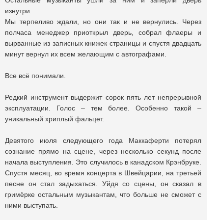
Остальные музыканты ушли за ним и заперли дверь
изнутри.
Мы терпеливо ждали, но они так и не вернулись. Через
полчаса менеджер приоткрыл дверь, собрал флаеры и
вырванные из записных книжек страницы и спустя двадцать
минут вернул их всем желающим с автографами.
Все всё понимали.
Редкий инструмент выдержит сорок пять лет непрерывной
эксплуатации. Голос – тем более. Особенно такой –
уникальный хриплый фальцет.
Девятого июля следующего года Маккаферти потерял
сознание прямо на сцене, через несколько секунд после
начала выступления. Это случилось в канадском Крэнбруке.
Спустя месяц, во время концерта в Швейцарии, на третьей
песне он стал задыхаться. Уйдя со сцены, он сказал в
гримёрке остальным музыкантам, что больше не сможет с
ними выступать.