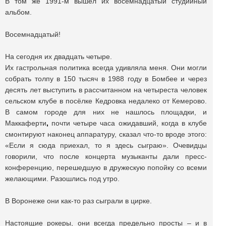
В том же 1991-м вышел их восемнадцатый студийный
альбом.
Восемнадцатый!
На сегодня их двадцать четыре.
Их гастрольная политика всегда удивляла меня. Они могли
собрать толпу в 150 тысяч в 1988 году в Бомбее и через
десять лет выступить в рассчитанном на четыреста человек
сельском клубе в посёлке Кедровка недалеко от Кемерово.
В самом городе для них не нашлось площадки, и
Маккаферти
,
почти четыре часа ожидавший, когда в клубе
смонтируют наконец аппаратуру, сказал что-то вроде этого:
«Если я сюда приехал, то я здесь сыграю». Очевидцы
говорили, что после концерта музыканты дали пресс-
конференцию, перешедшую в дружескую попойку со всеми
желающими. Разошлись под утро.
В Воронеже они как-то раз сыграли в цирке.
Настоящие рокеры, они всегда предельно просты – и в