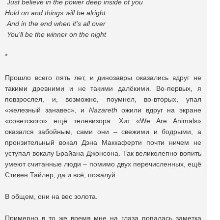
Just believe in the power deep inside of you
Hold on and things will be alright
And in the end when it's all over
You'll be the winner on the night
*
Прошло всего пять лет, и динозавры оказались вдруг не
такими древними и не такими далёкими. Во-первых, я
повзрослел, и, возможно, поумнел, во-вторых, упал
«железный занавес», и
Nazareth
ожили вдруг на экране
«советского» ещё телевизора. Хит «We Are Animals»
оказался забойным, сами они – свежими и бодрыми, а
пронзительный вокал Дэна Маккаферти почти ничем не
уступал вокалу Брайана Джонсона. Так великолепно вопить
умеют считанные люди – помимо двух перечисленных, ещё
Стивен Тайлер, да и всё, пожалуй.
В общем, они на вес золота.
Примерно в то же время мне на глаза попалась заметка