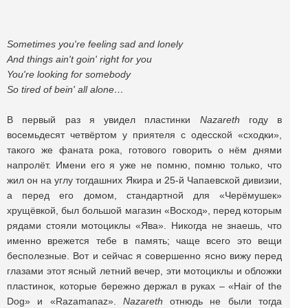
Sometimes you're feeling sad and lonely
And things ain't goin' right for you
You're looking for somebody
So tired of bein' all alone…
В первый раз я увидел пластинки
Nazareth
году в
восемьдесят четвёртом у приятеля с одесской «сходки»,
такого же фаната рока, готового говорить о нём днями
напролёт. Имени его я уже не помню, помню только, что
жил он на углу тогдашних Якира и 25-й Чапаевской дивизии,
а перед его домом, стандартной для «Черёмушек»
хрущёвкой, был большой магазин «Восход», перед которым
рядами стояли мотоциклы «Ява». Никогда не знаешь, что
именно врежется тебе в память; чаще всего это вещи
бесполезные. Вот и сейчас я совершенно ясно вижу перед
глазами этот ясный летний вечер, эти мотоциклы и обложки
пластинок, которые бережно держал в руках – «Hair of the
Dog» и «Razamanaz».
Nazareth
отнюдь не были тогда