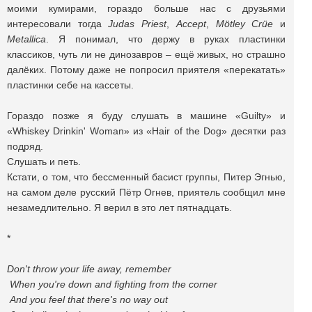
моими кумирами, гораздо больше нас с друзьями
интересовали тогда
Judas Priest
,
Accept
,
Mötley Crüe
и
Metallica
. Я понимал, что держу в руках пластинки
классиков, чуть ли не динозавров – ещё живых, но страшно
далёких. Потому даже не попросил приятеля «перекатать»
пластинки себе на кассеты.
Гораздо позже я буду слушать в машине «Guilty» и
«Whiskey Drinkin' Woman» из «Hair of the Dog» десятки раз
подряд.
Слушать и петь.
Кстати, о том, что бессменный басист группы, Питер Эгнью,
на самом деле русский Пётр Огнев, приятель сообщил мне
незамедлительно. Я верил в это лет пятнадцать.
*
Don't throw your life away, remember
When you're down and fighting from the corner
And you feel that there's no way out