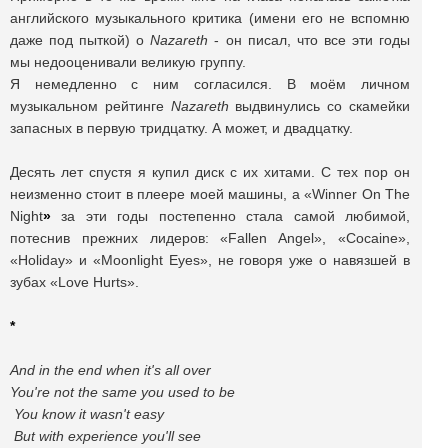
английского музыкального критика (имени его не вспомню
даже под пыткой) о
Nazareth
- он писал, что все эти годы
мы недооценивали великую группу.
Я немедленно с ним согласился. В моём личном
музыкальном рейтинге
Nazareth
выдвинулись со скамейки
запасных в первую тридцатку. А может, и двадцатку.
Десять лет спустя я купил диск с их хитами. С тех пор он
неизменно стоит в плеере моей машины, а «Winner On The
Night
»
за эти годы постепенно стала самой любимой,
потеснив прежних лидеров: «Fallen Angel», «Cocaine»,
«Holiday» и «Moonlight Eyes», не говоря уже о навязшей в
зубах «Love Hurts».
*
And in the end when it's all over
You're not the same you used to be
You know it wasn't easy
But with experience you'll see