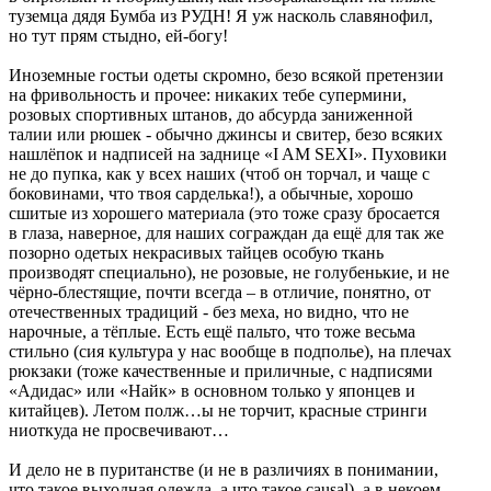
туземца дядя Бумба из РУДН! Я уж насколь славянофил,
но тут прям стыдно, ей-богу!
Иноземные гостьи одеты скромно, безо всякой претензии
на фривольность и прочее: никаких тебе супермини,
розовых спортивных штанов, до абсурда заниженной
талии или рюшек - обычно джинсы и свитер, безо всяких
нашлёпок и надписей на заднице «I AM SEXI». Пуховики
не до пупка, как у всех наших (чтоб он торчал, и чаще с
боковинами, что твоя сарделька!), а обычные, хорошо
сшитые из хорошего материала (это тоже сразу бросается
в глаза, наверное, для наших сограждан да ещё для так же
позорно одетых некрасивых тайцев особую ткань
производят специально), не розовые, не голубенькие, и не
чёрно-блестящие, почти всегда – в отличие, понятно, от
отечественных традиций - без меха, но видно, что не
нарочные, а тёплые. Есть ещё пальто, что тоже весьма
стильно (сия культура у нас вообще в подполье), на плечах
рюкзаки (тоже качественные и приличные, с надписями
«Адидас» или «Найк» в основном только у японцев и
китайцев). Летом полж…ы не торчит, красные стринги
ниоткуда не просвечивают…
И дело не в пуританстве (и не в различиях в понимании,
что такое выходная одежда, а что такое causal), а в некоем,