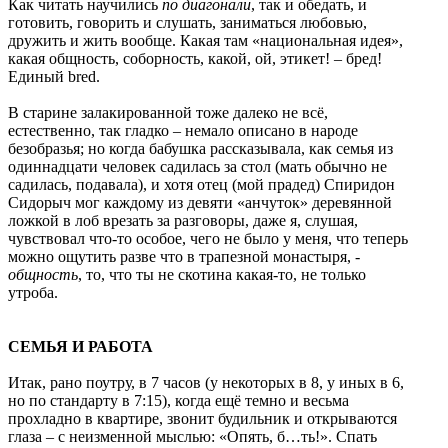
Как читать научились
по диагонали
, так и обедать, и
готовить, говорить и слушать, заниматься любовью,
дружить и жить вообще. Какая там «национальная идея»,
какая общность, соборность, какой, ой, этикет! – бред!
Единый bred.
В старине залакированной тоже далеко не всё,
естественно, так гладко – немало описано в народе
безобразья; но когда бабушка рассказывала, как семья из
одиннадцати человек садилась за стол (мать обычно не
садилась, подавала), и хотя отец (мой прадед) Спиридон
Сидорыч мог каждому из девяти «анчуток» деревянной
ложкой в лоб врезать за разговоры, даже я, слушая,
чувствовал что-то особое, чего не было у меня, что теперь
можно ощутить разве что в трапезной монастыря, -
общность
, то, что ты не скотина какая-то, не только
утроба.
СЕМЬЯ И РАБОТА
Итак, рано поутру, в 7 часов (у некоторых в 8, у иных в 6,
но по стандарту в 7:15), когда ещё темно и весьма
прохладно в квартире, звонит будильник и открываются
глаза – с неизменной мыслью: «Опять, б…ть!». Спать