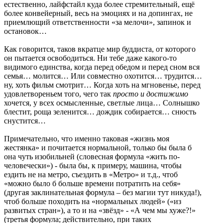
естественно, лайфстайл куда более стремительный, ещё
более конвейерный, весь на эмоциях и на допингах, не
приемлющий ответственности «за мелочи», запинок и
остановок…
Как говорится, таков вкратце мир буддиста, от которого
он пытается освободиться. Ни тебе даже какого-то
видимого единства, когда перед обедом и перед сном вся
семья… молится… Или совместно охотится… трудится…
ну, хоть фильм смотрит… Когда хоть на мгновенье, перед
удовлетвореньем того, чего так
просто
и достижимо
хочется, у всех осмысленные, светлые лица… Солнышко
блестит, роща зеленится… дождик собирается… снюсть
снустится…
Примечательно, что именно таковая «жизнь моя
жестянка» и почитается нормальной, только бы была б
она чуть изобильней (словесная формула «жить по-
человечески») - была бы, к примеру, машина, чтобы
ездить не на метро, съездить в «Метро» и т.д., чтоб
«можно было б больше времени потратить на себя»
(другая заклинательная формула – без магии тут никуда!),
чтоб больше походить на «нормальных людей» («из
развитых стран»), а то и на «звёзд» - «А чем мы хуже?!»
(третья формула; действительно, при таких