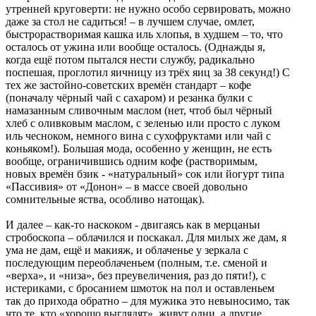
утренней круговерти: не нужно особо сервировать, можно
даже за стол не садиться! – в лучшем случае, омлет,
быстрорастворимая кашка иль хлопья, в худшем – то, что
осталось от ужина или вообще осталось. (Однажды я,
когда ещё потом пытался нести службу, радикально
поспешая, проглотил яичницу из трёх яиц за 38 секунд!) С
тех же застойно-советских времён стандарт – кофе
(поначалу чёрный чай с сахаром) и резанка булки с
намазанным сливочным маслом (нет, чтоб был чёрный
хлеб с оливковым маслом, с зеленью или просто с луком
иль чесноком, немного вина с сухофруктами или чай с
коньяком!). Большая мода, особенно у женщин, не есть
вообще, ограничившись одним кофе (растворимым,
новых времён бзик - «натуральный» сок или йогурт типа
«Пассивия» от «Донон» – в массе своей довольно
сомнительные яства, особливо натощак).
И далее – как-то наскоком - двигаясь как в мерцаньи
стробоскопа – облачился и поскакал. Для милых же дам, я
ума не дам, ещё и макияж, и облаченье у зеркала с
последующим переоблаченьем (полным, т.е. сменой и
«верха», и «низа», без преувеличения, раз до пяти!), с
истериками, с бросанием шмоток на пол и оставленьем
так до прихода обратно – для мужика это невыносимо, так
что те, кто «хорошо выглядят», живут одни, а другие