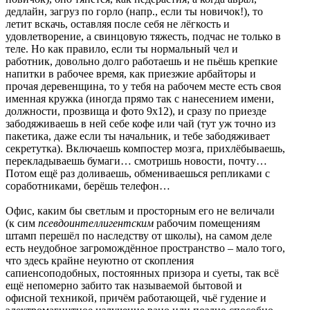
дедлайн, загруз по горло (напр., если ты новичок!), то
летит вскачь, оставляя после себя не лёгкость и
удовлетворение, а свинцовую тяжесть, подчас не только в
теле. Но как правило, если ты нормальный чел и
работник, довольно долго работаешь и не пьёшь крепкие
напитки в рабочее время, как приезжие арбайт
о
ры и
прочая деревенщина, то у тебя на рабочем месте есть своя
именная кружка (иногда прямо так с нанесением имени,
должности, прозвища и фото 9х12), и сразу по приезде
забодяживаешь в ней себе кофе или чай (тут уж точно из
пакетика, даже если ты начальник, и тебе забодяживает
секретутка). Включаешь компостер мозга, прихлёбываешь,
перекладываешь бумаги… смотришь новости, почту…
Потом ещё раз доливаешь, обмениваешься репликами с
соработниками, берёшь телефон…
Офис, каким бы светлым и просторным его не величали
(к сим
псевдоинтеллигентским
рабочим помещениям
штамп перешёл по наследству от школы), на самом деле
есть неудобное загромождённое пространство – мало того,
что здесь крайне неуютно от скопления
сапиенсоподобных, постоянных призора и суеты, так всё
ещё непомерно забито так называемой бытовой и
офисной техникой, причём работающей, чьё гудение и