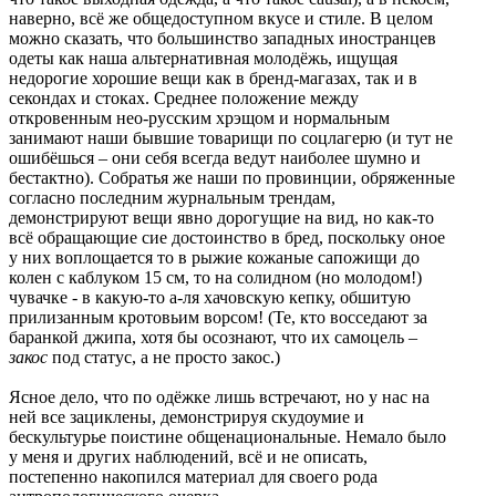
наверно, всё же общедоступном вкусе и стиле. В целом
можно сказать, что большинство западных иностранцев
одеты как наша альтернативная молодёжь, ищущая
недорогие хорошие вещи как в бренд-магазах, так и в
секондах и стоках. Среднее положение между
откровенным нео-русским хрэщом и нормальным
занимают наши бывшие товарищи по соцлагерю (и тут не
ошибёшься – они себя всегда ведут наиболее шумно и
бестактно). Собратья же наши по провинции, обряженные
согласно последним журнальным трендам,
демонстрируют вещи явно дорогущие на вид, но как-то
всё обращающие сие достоинство в бред, поскольку оное
у них воплощается то в рыжие кожаные сапожищи до
колен с каблуком 15 см, то на солидном (но молодом!)
чувачке - в какую-то а-ля хачовскую кепку, обшитую
прилизанным кротовьим ворсом! (Те, кто восседают за
баранкой джипа, хотя бы осознают, что их самоцель –
закос
под статус, а не просто закос.)
Ясное дело, что по одёжке лишь встречают, но у нас на
ней все зациклены, демонстрируя скудоумие и
бескультурье поистине общенациональные. Немало было
у меня и других наблюдений, всё и не описать,
постепенно накопился материал для своего рода