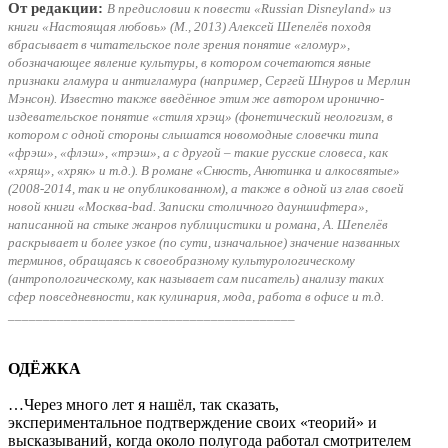
От редакции:
В предисловии к повести «Russian Disneyland» из
книги «Настоящая любовь» (М., 2013) Алексей Шепелёв походя
вбрасывает в читательское поле зрения понятие «гломур»,
обозначающее явление культуры, в котором сочетаются явные
признаки гламура и антигламура (например, Сергей Шнуров и Мерлин
Мэнсон). Известно также введённое этим же автором иронично-
издевательское понятие «стиля хрэщ» (фонетический неологизм, в
котором с одной стороны слышатся новомодные словечки типа
«фрэш», «флэш», «трэш», а с другой – такие русские словеса, как
«хрящ», «хряк» и т.д.). В романе «Снюсть, Анютинка и алкосвятые»
(2008-2014, так и не опубликованном), а также в одной из глав своей
новой книги «Москва-bad. Записки столичного дауншифтера»,
написанной на стыке жанров публицистики и романа, А. Шепелёв
раскрывает и более узкое (по сути, изначальное) значение названных
терминов, обращаясь к своеобразному культурологическому
(антропологическому, как называет сам писатель) анализу таких
сфер повседневности, как кулинария, мода, работа в офисе и т.д.
_________________________________________
ОДЁЖКА
…Через много лет я нашёл, так сказать,
экспериментальное подтверждение своих «теорий» и
высказываний, когда около полугода работал смотрителем