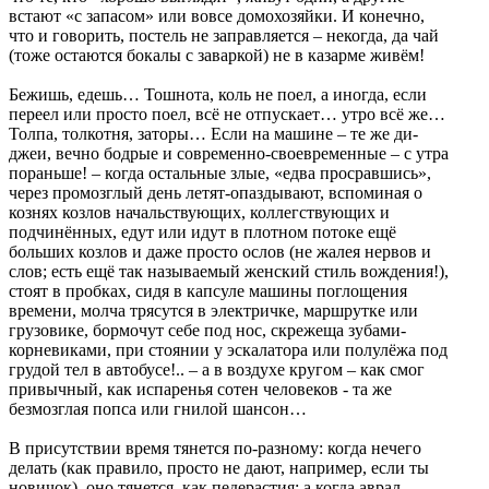
встают «с запасом» или вовсе домохозяйки. И конечно,
что и говорить, постель не заправляется – некогда, да чай
(тоже остаются бокалы с заваркой) не в казарме живём!
Бежишь, едешь… Тошнота, коль не поел, а иногда, если
переел или просто поел, всё не отпускает… утро всё же…
Толпа, толкотня, заторы… Если на машине – те же ди-
джеи, вечно бодрые и современно-своевременные – с утра
пораньше! – когда остальные злые, «едва просравшись»,
через промозглый день летят-опаздывают, вспоминая о
кознях козлов начальствующих, коллегствующих и
подчинённых, едут или идут в плотном потоке ещё
больших козлов и даже просто ослов (не жалея нервов и
слов; есть ещё так называемый женский стиль вождения!),
стоят в пробках, сидя в капсуле машины поглощения
времени, молча трясутся в электричке, маршрутке или
грузовике, бормочут себе под нос, скрежеща зубами-
корневиками, при стоянии у эскалатора или полулёжа под
грудой тел в автобусе!.. – а в воздухе кругом – как смог
привычный, как испаренья сотен человеков - та же
безмозглая попса или гнилой шансон…
В присутствии время тянется по-разному: когда нечего
делать (как правило, просто не дают, например, если ты
новичок), оно тянется, как педерастия; а когда аврал,