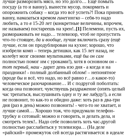
лучше разморозить мясо, но это долго… Ещё помыть
посуду (а то и ванну), вынести мусор, покормить и
опорожнить собаку – когда это всё успеть?! Пока принять
ванну, намазаться кремом
гине
гингко – себя-то надо
любить, а то
в
15-20 лет (конкретные величины, впрочем,
не называем) постареешь на хрен!..
[1]
Пелемени, пусть их,
размораживать не надо… телевизор, чтоб не пропустить
что-то стоящее,
да и вообще
, лучше включить сразу (ещё
лучше, если он продублирован на кухне; хорошо, что
изобрели комп – теперь детишки, как 15 лет назад, не
колебут мозг своими мультиками, ещё бы
он
сам
полностью помог им с уроками!), хотя в основном
он -
тот первый,
наш -
дарит день изо дня - а когда и на
праздники! - полный долбанный облом! – непонятное
(вроде бы и всё, что надо, но всё равно г…о какое-то)
человеческое разочарование… И с подругой поболтать:
когда она позвонит, чувствуешь раздражение (опять целый
час трепаться, выслушивать одну и ту же лабуду!), а если
не позвонит, то как-то и обидно даже: хоть раз в два-три
дня (раз в день) можно позвонить! - чего-то не хватает, и
лучше самой… Хорошо тож, что придумали телефон-
трубку и сотовый: можно и говорить, и делать дела, и
смотреть телек!.. Надо себе позволить хоть час-другой
полностью расслабиться у телевизора… (На деле
«райский» промежуток сей всегда растягивается: в идеале