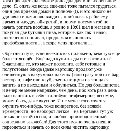
хотя просидеть на службе допоздна для многих обычное
дело. Я, опять же когда ещё-ещё тоже пытался трудиться,
один раз приехал домой в полночь (!), и это никого не
удивляло и начинало входить, прибавляя к рабочему
времени час-другой-третий, в норму, посему чтоб не
начать роптать вообще, я ровно в 18:01 шёл в магазин и
покупал две бутылки пива, которые, как так и надо,
постепенно попивал, продолжая выполнять
профобязанности… вскоре меня прогнали…
Обратный путь, если выехать как положено, зачастую ещё
более отягощён. Ещё надо купить еды и изготовить её.
Счастливы те, кто может позволить себе готовые и
полуготовые блюда (даже картошку продают уже
очищенную в вакуумных пакетах!) или сразу пойти в бар,
ресторан, кафе или клуб, съесть пиццу и слегонца ея
запить, а по выходным и облупиться. Но для большинства
и вечер не менее напряжён, чем день, ибо хоть раз в день
надо напитать в себя что-нибудь неэфемерное, весомое,
может быть, даже вкусное. И не менее того хочется
олупить что-нибудь, тоже конкретное, без всякой
эфемерности, но наоборот лёгкое – на Бергмана тут уж
никак не остаётся сил, и вообще производственный
соцреализм заколебал! Для этого нужно очень спешно
переодеться и начать со всей силы чистить картошку,