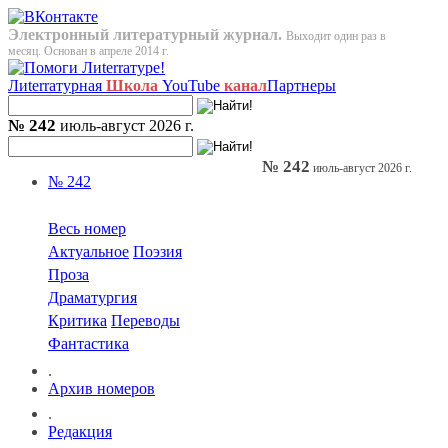
Электронный литературный журнал.
Выходит один раз в
месяц. Основан в апреле 2014 г.
Лиterraтурная
Школа
YouTube
канал
Партнеры
№ 242
июль-август 2026 г.
№ 242
июль-август 2026 г.
№ 242
Весь номер
Актуальное
Поэзия
Проза
Драматургия
Критика
Переводы
Фантастика
.
Архив номеров
.
Редакция