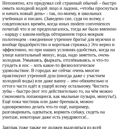
Непонятно, кто придумал сей странный обычай – быстро
омыть холодной водой лицо и ладони, «чтобы проснуться
и начать новый день» - так, по-моему, в школьных
учебниках и писано. (Заведено сие, судя по всему, с
совдеповских времён, когда иных modern conveniences
почитай что и не предполагалось, тогда же было вменено
- наряду с каким-нибудь обтиранием торса мокрым
полотенцем - ежедневное утреннее бритьё для мужчин и
вообще брадобритство и короткая стрижка.) Это верно и
эффективно, но при наших условиях-удобствах, когда на
улице капитальный минус, вода, надо заметить,
очень
холодная. Умываясь, фыркать, отплёвываясь, и что-то
гундеть в нос – хоть какое-то физиологическое
удовольствие. В городах же сейчас очень многие
практикуют утренний душ (иногда даже с участием
холодной воды) или даже ванну –
это обязательно
и
оттого часто идёт в ущерб всему остальному. Чистить
зубы – быстро (вот это действительно то, на чём можно
сэкономить лопающиеся, как мыльные пузыри, минуты!).
Ещё пока чистишь или даже бреешься, можно
одновременно делать что-то ещё, например,
разговаривать, одеваться, кормить собаку, сидеть на
унитазе, некоторые даже есть умудряются!..
Завтрак тоже также не должен выделяться из всей