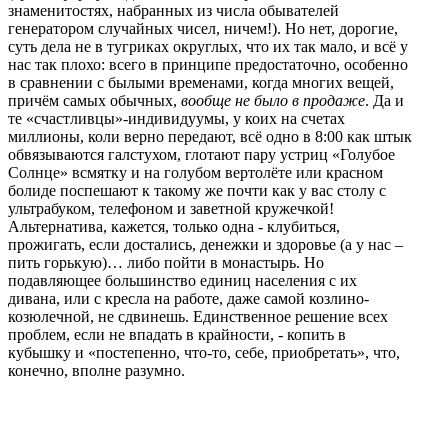
знаменитостях, набранных из числа обывателей
генератором случайных чисел, ничем!). Но нет, дорогие,
суть дела не в тугриках округлых, что их так мало, и всё у
нас так плохо: всего в принципе предостаточно, особенно
в сравнении с былыми временами, когда многих вещей,
причём самых обычных,
вообще не было в продаже
. Да и
те «счастливцы»-индивидуумы, у коих на счетах
миллионы, коли верно передают, всё одно в 8:00 как штык
обвязываются галстухом, глотают пару устриц «Голубое
Солнце» всмятку и на голубом вертолёте или красном
болиде поспешают к такому же почти как у вас столу с
ультрабуком, телефоном и заветной кружечкой!
Альтернатива, кажется, только одна - клубиться,
прожигать, если достались, денежки и здоровье (а у нас –
пить горькую)… либо пойти в монастырь. Но
подавляющее большинство единиц населения с их
дивана, или с кресла на работе, даже самой козлино-
козюлечной, не сдвинешь. Единственное решение всех
проблем, если не впадать в крайности, - копить в
кубышку и «постепенно, что-то, себе, приобретать», что,
конечно, вполне разумно.