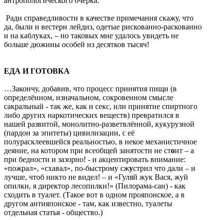
антропологического очерка.
Ради справедливости в качестве примечания скажу, что
да, были и вестерн лейдиз, одетые рискованно-раскованно
и на каблуках, – но таковых мне удалось увидеть не
больше дюжины особей из десятков тысяч!
ЕДА И ГОТОВКА
…Закончу, добавив, что процесс принятия пищи (в
определённом, изначальном, сокровенном смысле
сакральный - так же, как и секс, или принятие спиртного
либо других наркотических веществ) превратился в
нашей развитой, монолитно-разветвлённой, кукурузной
(пардон за эпитеты) цивилизации, с её
полурасклеевшейся реальностью, в некое механистичное
деяние, на котором при всеобщей занятости не ст
о
ит – а
при бедности и зазорно! - и акцентировать внимание:
«пожрал», «схавал», по-быстрому сж
у
стрил что дали – и
лучше, чтоб никто не видел! – и «Гуляй жук Вася, жуй
опилки, я директор лесопилки!» (Пилорама-сан) - как
сходить в туалет. (Такое вот в одном прояпонское, а в
другом антияпонское - там, как известно, туалеты
отдельная статья - общество.)