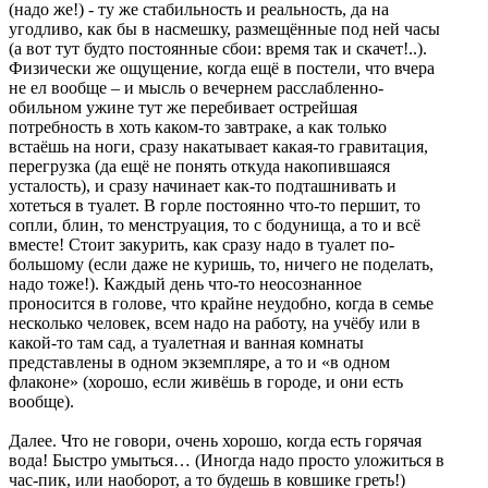
(надо же!) - ту же стабильность и реальность, да на
угодливо, как бы в насмешку, размещённые под ней часы
(а вот тут будто постоянные сбои: время так и скачет!..).
Физически же ощущение, когда ещё в постели, что вчера
не ел вообще – и мысль о вечернем расслабленно-
обильном ужине тут же перебивает острейшая
потребность в хоть каком-то завтраке, а как только
встаёшь на ноги, сразу накатывает какая-то гравитация,
перегрузка (да ещё не понять откуда накопившаяся
усталость), и сразу начинает как-то подташнивать и
хотеться в туалет. В горле постоянно что-то першит, то
сопли, блин, то менструация, то с бодунища, а то и всё
вместе! Стоит закурить, как сразу надо в туалет по-
большому (если даже не куришь, то, ничего не поделать,
надо тоже!). Каждый день что-то неосознанное
проносится в голове, что крайне неудобно, когда в семье
несколько человек, всем надо на работу, на учёбу или в
какой-то там сад, а туалетная и ванная комнаты
представлены в одном экземпляре, а то и «в одном
флаконе» (хорошо, если живёшь в городе, и они есть
вообще).
Далее. Что не говори, очень хорошо, когда есть горячая
вода! Быстро умыться… (Иногда надо просто уложиться в
час-пик, или наоборот, а то будешь в ковшике греть!)