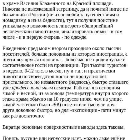
в храме Василия Блаженного на Красной площади.
Никогда не выезжавший заграницу, да и почитай нигде не
бывавший в России (не из нелюбви к путешествиям и
номадизму, а из-за бедности), тут я получил поистине
уникальную возможность лицезреть обширнейший
человеческий паноптикум, анализировать оный – в том
числе - и в первую очередь - по одежде.
Ежедневно пред моим взором проходило около тысячи
посетителей, больше половины из которых иностранцы, а
почти вся другая половина – более-менее продвинутые и
состоятельные гости из провинции. Три тысячи туристов
в неделю, 9-12 тыс. в месяц, ну и т.д., и практически
никого я по своей дотошности не пропустил без
пристального, но незаметного (надеюсь), быстро ставшего
уже
профессиональным
осмотра. Работал я в основном
зимой и весной, из-за холода (температура внутри второго
этажа храма обычно на 10 градусов ниже, чем на улице,
зимой частенько было -30!) посетители сменяли друг
друга довольно быстро, но для «экспозиции» пяти минут
как раз достаточно.
Вкратце основные поверхностные выводы здесь таковы.
Понять, русские или нерусские идут, можно даже ещё не