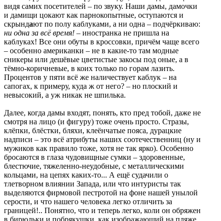
видя самих посетителей – по звуку. Наши дамы, дамочки
и дамищи цокают как парнокопытные, оступаются и
скрынд
а
ют по полу каблуками, а ни одна – подчёркиваю:
ни одна за всё время!
– иностранка не пришла на
каблуках! Все они обуты в кроссовки, причём чаще всего
– особенно американки – не в какие-то там модные
сникеры или дешёвые цветистые закосы под оные, а в
тёмно-коричневые, в коих только по горам лазить.
Процентов у пяти всё же наличествует каблук – на
сапогах, к примеру, куда ж от него? – но плоский и
невысокий, а уж никак не шпилька.
Далее, когда дамы входят, понять, кто пред тобой, даже не
смотря на лицо (и фигуру) тоже очень просто. Стразы,
клёпки, блёстки, бляхи, клеёнчатые пояса, дурацкие
надписи – это всё атрибуты наших соотечественниц (ну и
мужиков как правило тоже, хотя не так ярко). Особенно
бросаются в глаза чудовищные сумки – здоровенные,
блестючие, тяжеленно-неудобные, с металлическими
кольцами, на цепях каких-то... А ещё судачили о
тлетворном влиянии Запада, или что интуристы так
выделяются фирмовой пестротой на фоне нашей унылой
серости, и что нашего человека легко отличить за
границей!.. Понятно, что и теперь легко, коли он обряжен
в бирюльки и побрякушки, как изображающий на пляже