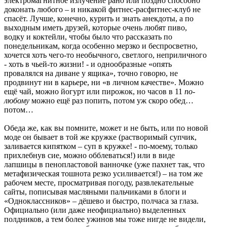
электромагнитное излучение рано или поздно способно
доконать любого – и никакой фитнес-расфитнес-клуб не
спасёт. Лучше, конечно, курить и знать анекдоты, а по
выходным иметь друзей, которые очень любят пиво,
водку и коктейли, чтобы было что рассказать по
понедельникам, когда особенно мерзко и беспросветно,
хочется хоть чего-то необычного, светлого, неприличного
- хоть в чьей-то жизни! - и однообразные «опять
провалялся на диване у ящика», точно говорю, не
продвинут ни в карьере, ни «в личном качестве». Можно
ещё чай, можно йогурт или пирожок, но часов в 11
по-
любому
можно ещё раз попить, потом уж скоро обед…
потом…
Обеда же, как вы помните, может и не быть, или по новой
моде он бывает в той же кружке (растворимый супчик,
заливается кипятком – суп в кружке! - по-моему, только
прихлебнув сие, можно обблеваться!) или в виде
лапшицы в пенопластовой ванночке (уже пахнет так, что
метафизическая тошнота резко усиливается!) – на том же
рабочем месте, просматривая погоду, развлекательные
сайты, пописывая масляными пальчиками в блоги и
«Одноклассников» – дёшево и быстро, полчаса за глаза.
Официально (или даже неофициально) выделенных
полдников, а тем более ужинов мы тоже нигде не видели,