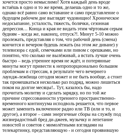
хочется просто немыслимо! Хотя каждый день вроде
встаёшь в одно и то же время, делаешь одно и то же,
однако всё равно само вставание и само представление о
будущем рабочем дне выглядят чудовищно! Хроническое
недосыпание, усталость, тяжесть, болячки, сезонная
депрессия… Конца и края не видать этим чёртовым серым
будням – когда же, наконец, отпуск?!. Минут 5-10 можно
пролежать, представляя о том, что рабочий день (смена)
кончится и вечером будешь лежать (на этом же диване) у
телевизора с едой, семечками или пивом с орешками, но
понятно, что сколько не вылёживай, а встать лучше очень
быстро – ведь утреннее время не ждёт, и потерянные
минуты могут привести к непропорционально большим
проблемам и стрессам, в результате чего вечернего
лаундж-лежбища сегодня может и не быть вообще, а стоит
так промешкаться несколько раз подряд, можно лишиться
покоя на долгие месяцы!.. Тут, казалось бы, надо
прочитать молитву и сделать зарядку, но по той же
причине спрессованности утреннего пространственно-
временного континуума исподволь решается, что первое
может заменить включенное радио или ТВ (или и то, и
другое), а второе – сами энергичные сборы на службу под
жизнерадостный бред ди-джеев, музычку и лепетание
новостей и советов с мимолётными взглядами на
телекартинку, представляющую - и сегодня проявившую