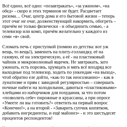
Всё едино, всё одно: «позавтракать», «за ужином», «на
обед» - скоро и этих терминов не будет. Расцветает
ризома… Очаг, центр дома и его бытовой жизни – теперь
этот очаг не очаг, долженствующий накормить, обогреть –
причём не только физически - и объединить семью, - а
телевизор или комп, причём желательно у каждого из
семи «я» свой.
Сломать печь с приступкой (помню из детства: вот уж
вещь, то вещь!), заменить на плиту-голландку, её на
газовую, её на электрическую, а её - на пластиковый
чайник и микроволновый ящичек. Не завтракать, зато
ужинать, есть порознь, хрумцать и мять всё вподряд все
выходные под телевизор, ходить по уикендам «на выход»,
чтоб обратно еле дойти, «как-то так неосознанно» - как в
лунатизме и прям с завидной регулярностью – совершать
ночные набеги на холодильник, давиться «пластиковыми»
хлебцами из наборчиков для похудания, за что потом
«позволить себе» пирожные и круассаны, а при опросе
«Умеете ли вы готовить?» ответить на первый вопрос
«Конечно!», а на второй - «Заварить супчик кипятком,
добавить ингредиенты, и ещё майонез» - и это шестьдесят
процентов респондентов!