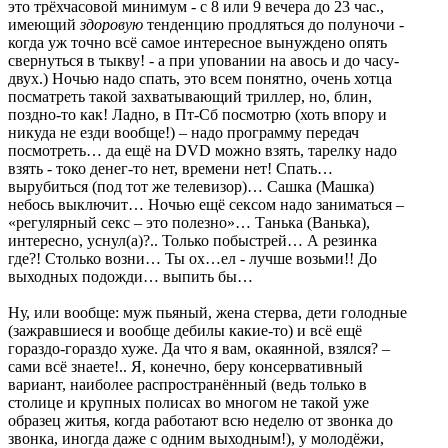
это трёхчасовой минимум - с 8 или 9 вечера до 23 час.,
имеющий
здоровую
тенденцию продляться до полуночи -
когда уж точно всё самое интересное вынуждено опять
свернуться в тыкву! - а при уповании на авось и до часу-
двух.) Ночью надо спать, это всем понятно, очень хотца
посматреть такой захватывающий триллер, но, блин,
поздно-то как! Ладно, в Пт-Сб посмотрю (хоть впору и
никуда не езди вообще!) – надо программу передач
посмотреть… да ещё на DVD можно взять, тарелку надо
взять - токо денег-то нет, времени нет! Спать…
вырубиться (под тот же телевизор)… Сашка (Машка)
небось выключит… Ночью ещё сексом надо заниматься –
«регулярный секс – это полезно»… Танька (Ванька),
интересно, уснул(а)?.. Только побыстрей… А резинка
где?! Столько возни… Ты ох…ел - лучше возьми!! До
выходных подожди… выпить бы…
Ну, или вообще: муж пьяный, жена стерва, дети голодные
(зажравшиеся и вообще дебилы какие-то) и всё ещё
гораздо-гораздо хуже. Да что я вам, окаянной, взялся? –
сами всё знаете!.. Я, конечно, беру консервативный
вариант, наиболее распространённый (ведь только в
столице и крупных полисах во многом не такой уже
образец житья, когда работают всю неделю от звонка до
звонка, иногда даже с одним выходным!), у молодёжи,