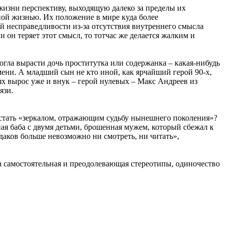
 жизни перспективу, выходящую далеко за пределы их
ной жизнью. Их положение в мире куда более
ой несправедливости из-за отсутствия внутреннего смысла
он теряет этот смысл, то тотчас же делается жалким и
огла вырасти дочь проститутка или содержанка – какая-нибудь
ени. А младший сын не кто иной, как ярчайший герой 90-х,
ях вырос уже и внук – герой нулевых – Макс Андреев из
язи.
 стать «зеркалом, отражающим судьбу нынешнего поколения»?
 баба с двумя детьми, брошенная мужем, который сбежал к
даков больше невозможно ни смотреть, ни читать»,
 а самостоятельная и преодолевающая стереотипы, одиночество