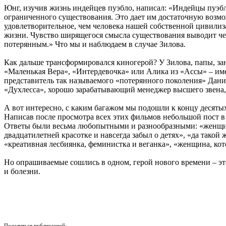
Юнг, изучив жизнь индейцев пуэбло, написал: «Индейцы пуэбло
ограниченного существования. Это дает им достаточную возмо
удовлетворительное, чем человека нашей собственной цивилизац
жизни. Чувство ширящегося смысла существования выводит чело
потерянным.» Что мы и наблюдаем в случае Зилова.
Как дальше трансформировался киногерой? У Зилова, папы, зан
«Маленькая Вера», «Интердевочка» или Алика из «Ассы» – име
представитель так называемого «потерянного поколения» Данил
«Духлесса», хорошо зарабатывающий менеджер высшего звена, 
А вот интересно, с каким багажом мы подошли к концу десяты
Написав после просмотра всех этих фильмов небольшой пост в
Ответы были весьма любопытными и разнообразными: «женщина
двадцатилетней красотке и навсегда забыл о детях», «да тако
«креативная лесбиянка, феминистка и веганка», «женщина, кот
Но опрашиваемые сошлись в одном, герой нового времени – это
и болезни.
Поделиться публикацией: