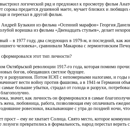
 выстроил логический ряд и предложил к просмотру фильм Анато
т сорока предается душевной маете, мучает близких и любящих 
ещи и переехал в другой фильм.
это Андрей Бузыкин из фильма «Осенний марафон» Георгия Данелии
убой воришка из фильма «Двенадцать стульев», делает нехороше
ый – в 1977 году, два следующих в 1979-м, и последний, как жи
ишнего человека», сравнивали Макарова с лермонтовским Печори
е сформировался этот тип личности?
ором Октябрьской революции 1917-го года, которая помимо проч
 новых богов, обещавших светлое будущее.
ету и разрушения. Потом НЭП с непомерными налогами, и годы 
начинает вести войну против фашизма, а в 1941-м Германия об
амые большие убытки, страдал от голода и разрухи, потребовал
 благополучно.
ка, значит, как личность он формировался в самые благополучн
ть жена, любовница, работа, позволяющая ему оплачивать ежедне
егодняшние ровесники, вкалывающие с утра до поздней ночи, что
вет прост – ему не хватает Солнца. Свято место, которое комму
е лозунги превратились в формальность, народ перестал верить 