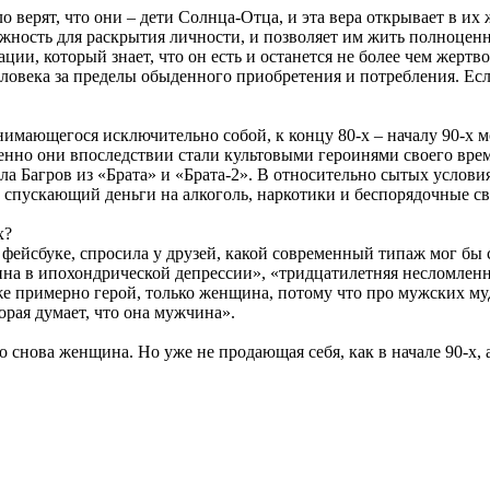
 верят, что они – дети Солнца-Отца, и эта вера открывает в их
жность для раскрытия личности, и позволяет им жить полноцен
ии, который знает, что он есть и останется не более чем жертв
века за пределы обыденного приобретения и потребления. Если 
имающегося исключительно собой, к концу 80-х – началу 90-х м
нно они впоследствии стали культовыми героинями своего врем
а Багров из «Брата» и «Брата-2». В относительно сытых услови
спускающий деньги на алкоголь, наркотики и беспорядочные св
х?
 фейсбуке, спросила у друзей, какой современный типаж мог бы
 в ипохондрической депрессии», «тридцатилетняя несломленная
й же примерно герой, только женщина, потому что про мужских му
орая думает, что она мужчина».
 снова женщина. Но уже не продающая себя, как в начале 90-х,