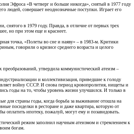
лия Эфроса «В четверг и больше никогда», снятый в 1977 году
его людей, совершает неоднозначные поступки. Играет его
, снятого в 1979 году. Правда, в отличие от первых трех
е, но при этом еще и краснеет.
рная точка, «Полеты во сне и наяву» – в 1983-м. Критики
ным, говорили о кризисе среднего возраста и целого
их преобразований, утвердила коммунистический атеизм –
индустриализации и коллективизация, приведшие к голоду
ъявляет войну СССР. И снова период кровопролития, нищеты и
ись годы на то, чтобы уровень жизни улучшился. И только в
ые для страны годы, когда борьба за выживание отошла на
вные посиделки в ресторане и даже квартира, которую от
бы оплатить ипотеку, пожалуй, могут ему и позавидовать.
нистический режим заполнил научным атеизмом и стремлением к
своим богам.