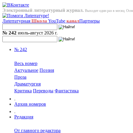
Электронный литературный журнал.
Выходит один раз в месяц. Осно
Лиterraтурная
Школа
YouTube
канал
Партнеры
№ 242
июль-август 2026 г.
№ 242
Весь номер
Актуальное
Поэзия
Проза
Драматургия
Критика
Переводы
Фантастика
.
Архив номеров
.
Редакция
От главного редактора