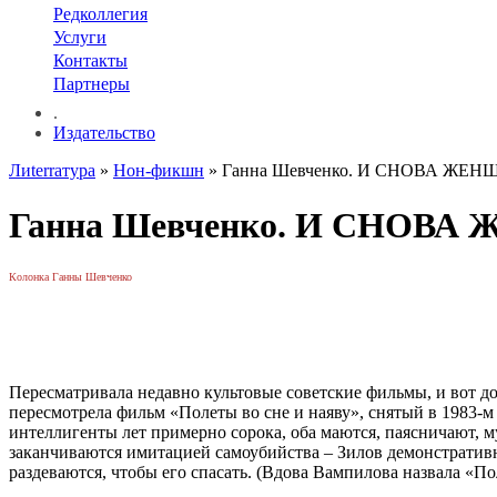
Редколлегия
Услуги
Контакты
Партнеры
.
Издательство
Лиterraтура
»
Нон-фикшн
» Ганна Шевченко. И СНОВА ЖЕ
Ганна Шевченко. И СНОВ
Колонка Ганны Шевченко
Пересматривала недавно культовые советские фильмы, и вот до
пересмотрела фильм «Полеты во сне и наяву», снятый в 1983-м
интеллигенты лет примерно сорока, оба маются, паясничают, 
заканчиваются имитацией самоубийства – Зилов демонстративно 
раздеваются, чтобы его спасать. (Вдова Вампилова назвала «Пол