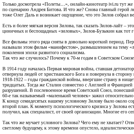
Только досмотрела «Полеты…», онлайн-кинотеатр ivi.ru тут же
по сценарию Андрея Битова. И что же? Снова главный герой ле
тоже Олег Даль и возникает ощущение, что это Зилов собрал в
Есть и более мягкая версия Зилова, так сказать Зилов-лайт – 
циничных и беспощадных «зиловых», Зилов-Бузыкин как тот гол
Все фильмы этого ряда сняты в довольно короткий период. Перв
называли этом фильм «манифестом», размышлением на тему «л
поколения эпохи развитого социализма.
Так что же случилось? Почему к 70-м годам в Советском Союз
В 1914 году началась Первая мировая война, ставшая детонат
отвернула людей от христианского Бога и повернула в сторону
1918-1922 – годы гражданской войны, ввергшие страну в нищ
тридцатых. Тогда же Сталин совместно с Англией и Францией 
разрушений. В послевоенное время Советский Союз, понесший с
60-е так называемый «маленький человек» зажил относительно
К концу семидесятых нашему условному Зилову было около соро
второй план. К моменту психологического кризиса у Зилова ес
получил, как специалист, от своей организации. Многие его с
Так что же мучает условного Зилова? Чего ему не хватает? От
светлому будущему, к этому времени опустело, идеалистически