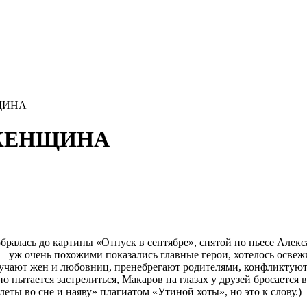
НЩИНА
А ЖЕНЩИНА
бралась до картины «Отпуск в сентябре», снятой по пьесе Алекс
 – уж очень похожими показались главные герои, хотелось освеж
мучают жен и любовниц, пренебрегают родителями, конфликтуют
пытается застрелиться, Макаров на глазах у друзей бросается в 
еты во сне и наяву» плагиатом «Утиной хоты», но это к слову.)