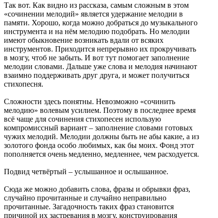
Так вот. Как видно из рассказа, самым сложным в этом
«сочинении мелодий» является удержание мелодии в
памяти. Хорошо, когда можно добраться до музыкального
инструмента и на нём мелодию подобрать. Но мелодии
имеют обыкновение возникать вдали от всяких
инструментов. Приходится непрерывно их прокручивать
в мозгу, чтоб не забыть. И вот тут помогает заполнение
мелодии словами. Дальше уже слова и мелодия начинают
взаимно поддерживать друг друга, и может получиться
стихопесня.
Сложности здесь понятны. Невозможно «сочинить
мелодию» волевым усилием. Поэтому в последнее время
всё чаще для сочинения стихопесен использую
компромиссный вариант – заполнение словами готовых
чужих мелодий. Мелодии должны быть не абы какие, а из
золотого фонда особо любимых, как бы моих. Фонд этот
пополняется очень медленно, медленнее, чем расходуется.
Подвид четвёртый – услышанное и ослышанное.
Сюда же можно добавить слова, фразы и обрывки фраз,
случайно прочитанные и случайно неправильно
прочитанные. Загадочность таких фраз становится
причиной их застревания в мозгу, конструирования