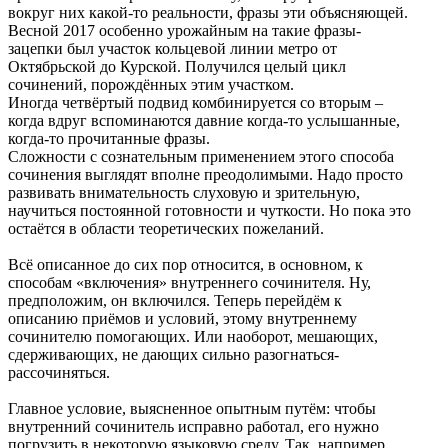
вокруг них какой-то реальности, фразы эти объясняющей.
Весной 2017 особенно урожайным на такие фразы-
зацепки был участок кольцевой линии метро от
Октябрьской до Курской. Получился целый цикл
сочинений, порождённых этим участком.
Иногда четвёртый подвид комбинируется со вторым –
когда вдруг вспоминаются давние когда-то услышанные,
когда-то прочитанные фразы.
Сложности с сознательным применением этого способа
сочинения выглядят вполне преодолимыми. Надо просто
развивать внимательность слуховую и зрительную,
научиться постоянной готовности и чуткости. Но пока это
остаётся в области теоретических пожеланий.
Всё описанное до сих пор относится, в основном, к
способам «включения» внутреннего сочинителя. Ну,
предположим, он включился. Теперь перейдём к
описанию приёмов и условий, этому внутреннему
сочинителю помогающих. Или наоборот, мешающих,
сдерживающих, не дающих сильно разогнаться-
рассочиняться.
Главное условие, выясненное опытным путём: чтобы
внутренний сочинитель исправно работал, его нужно
погрузить в некоторую языковую среду. Так, например,