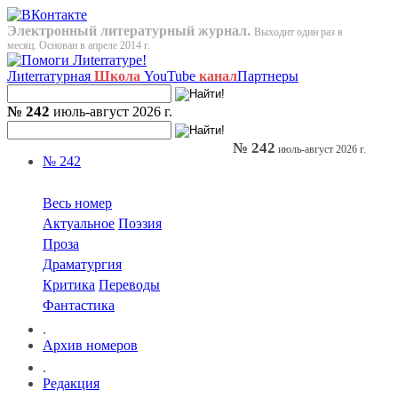
Электронный литературный журнал.
Выходит один раз в
месяц. Основан в апреле 2014 г.
Лиterraтурная
Школа
YouTube
канал
Партнеры
№ 242
июль-август 2026 г.
№ 242
июль-август 2026 г.
№ 242
Весь номер
Актуальное
Поэзия
Проза
Драматургия
Критика
Переводы
Фантастика
.
Архив номеров
.
Редакция