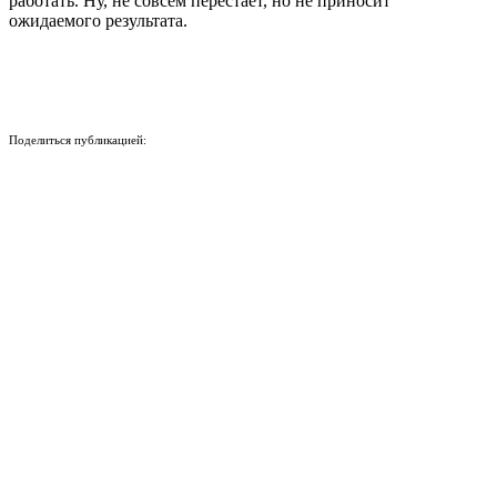
работать. Ну, не совсем перестаёт, но не приносит
ожидаемого результата.
Поделиться публикацией:
1 548
Опубликовано
22 июл 2020
КОНКУРСЫ И ПРЕМИИ
АФИША
Наверх ↑
© 2014-2026 ИД Лиterraтура
Правовая информация
Владелец - Наталья Комелькова
Авторизация
ВХОД НА САЙТ