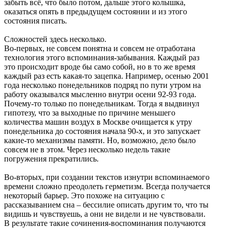
забыть всё, что было потом, дальше этого колышка,
оказаться опять в предыдущем состоянии и из этого
состояния писать.
Сложностей здесь несколько.
Во-первых, не совсем понятна и совсем не отработана
технология этого вспоминания-забывания. Каждый раз
это происходит вроде бы само собой, но в то же время
каждый раз есть какая-то зацепка. Например, осенью 2001
года несколько понедельников подряд по пути утром на
работу оказывался мысленно внутри осени 92-93 года.
Почему-то только по понедельникам. Тогда я выдвинул
гипотезу, что за выходные по причине меньшего
количества машин воздух в Москве очищается к утру
понедельника до состояния начала 90-х, и это запускает
какие-то механизмы памяти. Но, возможно, дело было
совсем не в этом. Через несколько недель такие
погружения прекратились.
Во-вторых, при создании текстов изнутри вспоминаемого
времени сложно преодолеть герметизм. Всегда получается
некоторый барьер. Это похоже на ситуацию с
рассказыванием сна – бессилие описать другим то, что ты
видишь и чувствуешь, а они не видели и не чувствовали.
В результате такие сочинения-воспоминания получаются