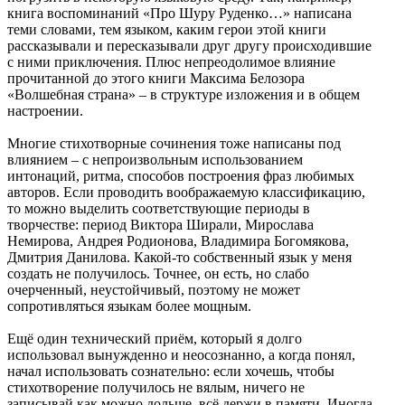
книга воспоминаний «Про Шуру Руденко…» написана
теми словами, тем языком, каким герои этой книги
рассказывали и пересказывали друг другу происходившие
с ними приключения. Плюс непреодолимое влияние
прочитанной до этого книги Максима Белозора
«Волшебная страна» – в структуре изложения и в общем
настроении.
Многие стихотворные сочинения тоже написаны под
влиянием – с непроизвольным использованием
интонаций, ритма, способов построения фраз любимых
авторов. Если проводить воображаемую классификацию,
то можно выделить соответствующие периоды в
творчестве: период Виктора Ширали, Мирослава
Немирова, Андрея Родионова, Владимира Богомякова,
Дмитрия Данилова. Какой-то собственный язык у меня
создать не получилось. Точнее, он есть, но слабо
очерченный, неустойчивый, поэтому не может
сопротивляться языкам более мощным.
Ещё один технический приём, который я долго
использовал вынужденно и неосознанно, а когда понял,
начал использовать сознательно: если хочешь, чтобы
стихотворение получилось не вялым, ничего не
записывай как можно дольше, всё держи в памяти. Иногда