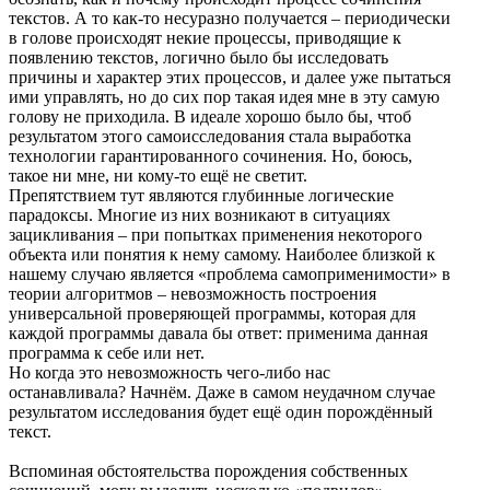
текстов. А то как-то несуразно получается – периодически
в голове происходят некие процессы, приводящие к
появлению текстов, логично было бы исследовать
причины и характер этих процессов, и далее уже пытаться
ими управлять, но до сих пор такая идея мне в эту самую
голову не приходила. В идеале хорошо было бы, чтоб
результатом этого самоисследования стала выработка
технологии гарантированного сочинения. Но, боюсь,
такое ни мне, ни кому-то ещё не светит.
Препятствием тут являются глубинные логические
парадоксы. Многие из них возникают в ситуациях
зацикливания – при попытках применения некоторого
объекта или понятия к нему самому. Наиболее близкой к
нашему случаю является «проблема самоприменимости» в
теории алгоритмов – невозможность построения
универсальной проверяющей программы, которая для
каждой программы давала бы ответ: применима данная
программа к себе или нет.
Но когда это невозможность чего-либо нас
останавливала? Начнём. Даже в самом неудачном случае
результатом исследования будет ещё один порождённый
текст.
Вспоминая обстоятельства порождения собственных