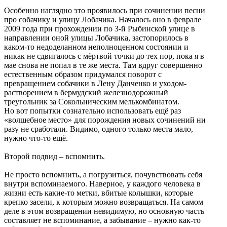
Особенно наглядно это проявилось при сочинении песни
про собачику и улицу Лобачика. Началось оно в феврале
2009 года при прохождении по 3-й Рыбинской улице в
направлении оной улицы Лобачика, застопорилось в
каком-то недоделанном неполноценном состоянии и
никак не сдвигалось с мёртвой точки до тех пор, пока я в
мае снова не попал в те же места. Там вдруг совершенно
естественным образом придумался поворот с
превращением собачики в Лену Данченко и уходом-
растворением в бермудский железнодорожный
треугольник за Сокольническим мелькомбинатом.
Но вот попытки сознательно использовать ещё раз
«волшебное место» для порождения новых сочинений ни
разу не сработали. Видимо, одного только места мало,
нужно что-то ещё.
Второй подвид – вспомнить.
Не просто вспомнить, а погрузиться, почувствовать себя
внутри вспоминаемого. Наверное, у каждого человека в
жизни есть какие-то метки, вбитые колышки, которые
крепко засели, к которым можно возвращаться. На самом
деле в этом возвращении невидимую, но основную часть
составляет не вспоминание, а забывание – нужно как-то