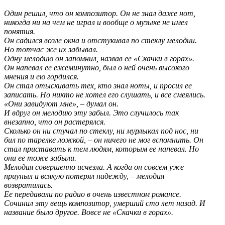
Один решил, что он композитор. Он не знал даже нот,
никогда ни на чем не играл и вообще о музыке не имел
понятия.
Он садился возле окна и отстукивал по стеклу мелодии.
Но тотчас же их забывал.
Одну мелодию он запомнил, назвав ее «Скачки в горах».
Он напевал ее ежеминутно, был о ней очень высокого
мнения и ею гордился.
Он стал отыскивать тех, кто знал ноты, и просил ее
записать. Но никто не хотел его слушать, и все смеялись.
«Они завидуют мне», – думал он.
И вдруг он мелодию эту забыл. Это случилось так
внезапно, что он растерялся.
Сколько он ни стучал по стеклу, ни мурлыкал под нос, ни
бил по тарелке ложкой, – он ничего не мог вспомнить. Он
стал приставать к тем людям, которым ее напевал. Но
они ее тоже забыли.
Мелодия совершенно исчезла. А когда он совсем уже
приуныл и всякую потерял надежду, – мелодия
возвратилась.
Ее передавали по радио в очень известном романсе.
Сочинил эту вещь композитор, умерший сто лет назад. И
название было другое. Вовсе не «Скачки в горах».