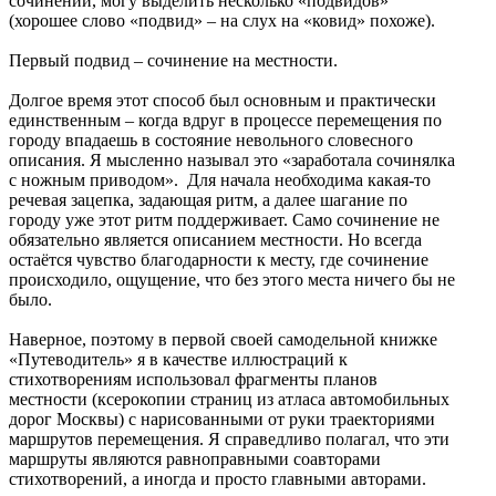
сочинений, могу выделить несколько «подвидов»
(хорошее слово «подвид» – на слух на «ковид» похоже).
Первый подвид – сочинение на местности.
Долгое время этот способ был основным и практически
единственным – когда вдруг в процессе перемещения по
городу впадаешь в состояние невольного словесного
описания. Я мысленно называл это «заработала сочинялка
с ножным приводом». Для начала необходима какая-то
речевая зацепка, задающая ритм, а далее шагание по
городу уже этот ритм поддерживает. Само сочинение не
обязательно является описанием местности. Но всегда
остаётся чувство благодарности к месту, где сочинение
происходило, ощущение, что без этого места ничего бы не
было.
Наверное, поэтому в первой своей самодельной книжке
«Путеводитель» я в качестве иллюстраций к
стихотворениям использовал фрагменты планов
местности (ксерокопии страниц из атласа автомобильных
дорог Москвы) с нарисованными от руки траекториями
маршрутов перемещения. Я справедливо полагал, что эти
маршруты являются равноправными соавторами
стихотворений, а иногда и просто главными авторами.