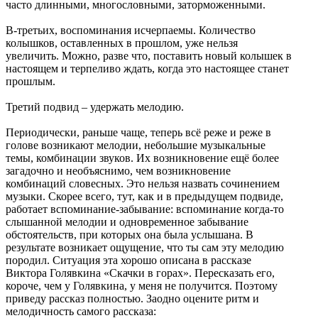
часто длинными, многословными, заторможенными.
В-третьих, воспоминания исчерпаемы. Количество
колышков, оставленных в прошлом, уже нельзя
увеличить. Можно, разве что, поставить новый колышек в
настоящем и терпеливо ждать, когда это настоящее станет
прошлым.
Третий подвид – удержать мелодию.
Периодически, раньше чаще, теперь всё реже и реже в
голове возникают мелодии, небольшие музыкальные
темы, комбинации звуков. Их возникновение ещё более
загадочно и необъяснимо, чем возникновение
комбинаций словесных. Это нельзя назвать сочинением
музыки. Скорее всего, тут, как и в предыдущем подвиде,
работает вспоминание-забывание: вспоминание когда-то
слышанной мелодии и одновременное забывание
обстоятельств, при которых она была услышана. В
результате возникает ощущение, что ты сам эту мелодию
породил. Ситуация эта хорошо описана в рассказе
Виктора Голявкина «Скачки в горах». Пересказать его,
короче, чем у Голявкина, у меня не получится. Поэтому
приведу рассказ полностью. Заодно оцените ритм и
мелодичность самого рассказа: