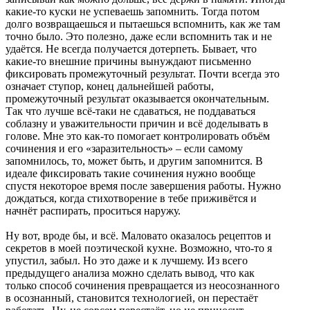
какие-то куски не успеваешь запомнить. Тогда потом
долго возвращаешься и пытаешься вспомнить, как же там
точно было. Это полезно, даже если вспомнить так и не
удаётся. Не всегда получается дотерпеть. Бывает, что
какие-то внешние причины вынуждают письменно
фиксировать промежуточный результат. Почти всегда это
означает ступор, конец дальнейшей работы,
промежуточный результат оказывается окончательным.
Так что лучше всё-таки не сдаваться, не поддаваться
соблазну и уважительности причин и всё доделывать в
голове. Мне это как-то помогает контролировать объём
сочинения и его «заразительность» – если самому
запомнилось, то, может быть, и другим запомнится. В
идеале фиксировать такие сочинения нужно вообще
спустя некоторое время после завершения работы. Нужно
дождаться, когда стихотворение в тебе приживётся и
начнёт распирать, проситься наружу.
Ну вот, вроде бы, и всё. Маловато оказалось рецептов и
секретов в моей поэтической кухне. Возможно, что-то я
упустил, забыл. Но это даже и к лучшему. Из всего
предыдущего анализа можно сделать вывод, что как
только способ сочинения превращается из неосознанного
в осознанный, становится технологией, он перестаёт