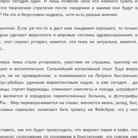
опрос сегодня один. Я лишь позволю себе его немного сузить и
тся творческие стратегии после пандемии и какими они будут в
 На что я безусловно надеюсь, хотя есть разные мнения.
нтное. Если уж что-то и даст нам пандемия хорошего, то только
орые сделают вирусологи и мировые системы здравоохранения, а
я, этот сериал устарел, кажется, эта тема не актуальна, кажется,
...
чера темы стали устаревать, ужастики не страшны, триллер не
ашно и восхитительно. Сильнейший когнитивный опыт. Еще вчера
уть ли не провидческим, а появившаяся на Литресе быстренько
рус-убийца» удачным маркетинговым ходом, а уже сегодня... да
ницы, строят баррикады, отменяют самолеты и поезда, штрафуют
е валяются в коридорах переполненных больниц, а фотографы
... Мир переворачивается на глазах, меняется жизнь, уклад, быт,
самых сериалах, начинают бить тревогу на Фейсбуке, что у них
ставить, как это будет происходить, что закроют парки и кафе, что
ренесет голосование по поправкам в Конституцию, что совсем уже