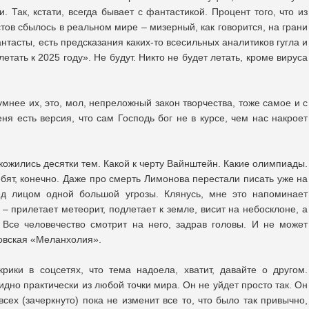
. Так, кстати, всегда бывает с фантастикой. Процент того, что из
ов сбылось в реальном мире – мизерный, как говорится, на грани
нтасты, есть предсказания каких-то всесильных аналитиков гугла и
тать к 2025 году». Не будут. Никто не будет летать, кроме вируса
 умнее их, это, мол, непреложный закон творчества, тоже самое и с
я есть версия, что сам Господь бог не в курсе, чем нас накроет
кожились десятки тем. Какой к черту Вайнштейн. Какие олимпиады.
ебят, конечно. Даже про смерть Лимонова перестали писать уже на
ед лицом одной большой угрозы. Клянусь, мне это напоминает
 прилетает метеорит, подлетает к земле, висит на небосклоне, а
 Все человечество смотрит на него, задрав головы. И не может
ровская «Меланхолия».
рики в соцсетях, что тема надоела, хватит, давайте о другом.
идно практически из любой точки мира. Он не уйдет просто так. Он
всех (зачеркнуто) пока не изменит все то, что было так привычно,