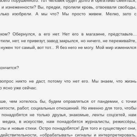
всего порушенного. Тот человек будет долго и брезгливо смеяться,
 и изнеженности? Вы, предки, пролили кровь, отвоевали свободы,
олько изобрели. А мы что? Мы просто живем. Мелко, зато с
ом? Обернулся, а его нет. Нет его в магазине, представьте...
или, нет, не привезут, завод закрылся, но ничего, не переживайте,
 нужен тот самый, вот тот... Я без него не могу. Мой мир изменился
акончится?
вопрос никто не даст, потому что нет его. Мы знаем, что жизнь
о ясно уже сейчас.
ьше, чем хотелось бы, будем оправляться от пандемии, с точки
нятости, работ, социальных отношений. Но именно для того, чтобы
понадобятся не только друзья, знакомые, ленты соцсетей, нам
 медиа, в искусстве, нам понадобятся журналисты, режиссёры,
лы и новые стихи. Остро понадобятся! Для того и существуют они,
действительности, «обрабатывать» сигналы и интерпретировать,