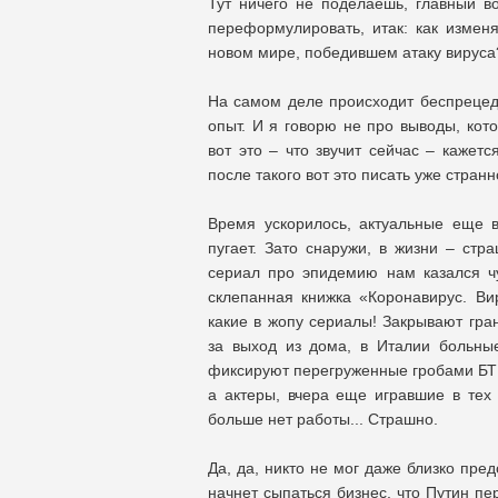
Тут ничего не поделаешь, главный в
переформулировать, итак: как изменя
новом мире, победившем атаку вируса?
На самом деле происходит беспрецеде
опыт. И я говорю не про выводы, кот
вот это – что звучит сейчас – кажетс
после такого вот это писать уже странно
Время ускорилось, актуальные еще в
пугает. Зато снаружи, в жизни – стр
сериал про эпидемию нам казался ч
склепанная книжка «Коронавирус. Ви
какие в жопу сериалы! Закрывают гра
за выход из дома, в Италии больны
фиксируют перегруженные гробами БТРы
а актеры, вчера еще игравшие в тех 
больше нет работы... Страшно.
Да, да, никто не мог даже близко пред
начнет сыпаться бизнес, что Путин пе