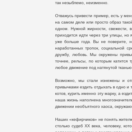
так незыблемо, неизменно.
Отважусь привести пример, есть у мен
на самом деле или просто образ тако
одном. Нужной жирности, свежести, в
приходится идти через три улицы, но 
уже больше года. Вы не поверите, н
наработанных тропок, социальной ср
дружбу, любовь. Мы окружены прив
точнее, рельсы, по которым катится 
любое движение под натянутой тканью 
Возможно, мы стали изнежены и от
привычками ездить отдыхать в одно и 
котов, курить именно эту марку, а езди
наша жизнь наполнена многозначител
движении необъятного хаоса, окружаю
Наших «кефирчиков» не понять жителю
столько судеб XX века, человеку, кот