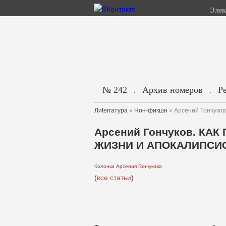
Элек
№ 242
Архив номеров
Р
.
.
Лиterraтура
»
Нон-фикшн
» Арсений Гончу
Арсений Гончуков. КА
ЖИЗНИ И АПОКАЛИПСИ
Колонка Арсения Гончукова
(
все статьи
)