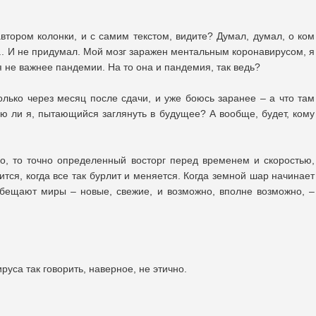
автором колонки, и с самим текстом, видите? Думал, думал, о ком
и... И не придумал. Мой мозг заражен ментальным коронавирусом, я
я не важнее пандемии. На то она и пандемия, так ведь?
олько через месяц после сдачи, и уже боюсь заранее – а что там
ею ли я, пытающийся заглянуть в будущее? А вообще, будет, кому
о, то точно определенный восторг перед временем и скоростью,
тся, когда все так бурлит и меняется. Когда земной шар начинает
обещают миры – новые, свежие, и возможно, вполне возможно, –
уса так говорить, наверное, не этично.