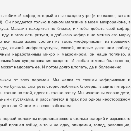
я любимый кефир, который я пью каждое утро (и не важно, так это
й). Он продается только в одном магазине в моем микрорайоне, в
куса. Магазин находится не близко, и чтобы добыть свой кефир,
я иду, в этом есть ритуал, я добываю кефир и не меняю его марку
о вся наша жизнь состоит из таких «кефирчиков», из привычек,
еды, личной инфраструктуры, связей, которые дают нам работу,
ычным наработанным микро и макромиром, он наше топливо, а
трамвайчик существования каждого. И любая отмена болезненна,
может надорвать ее. И потом долго штопать, да и болезненно.
выкли от эпох перемен. Мы жалки со своими кефирчиками и
то же бунгало, смотреть сторис любимых блогерш, гладить пятерых
ть только на этой, одевать только вот ту. Мы изнежены словно дети,
ьными пустяками, и рассыпается в прах при одном неосторожном
щего нас. О нем мы вечно забываем.
 первой половины перелопатившего столько историй и изрывшего
орый прошел войну, а то и не одну, эпидемии, голод, революции,