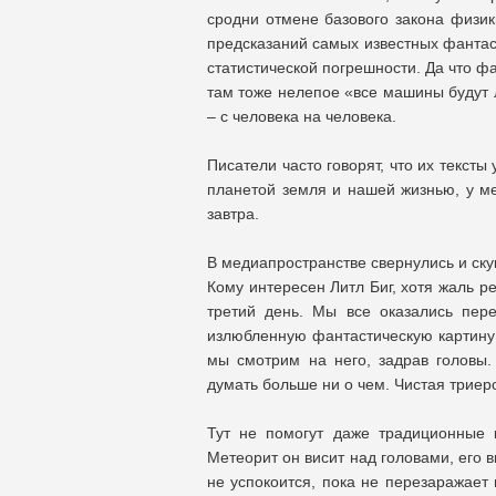
сродни отмене базового закона физики
предсказаний самых известных фантаст
статистической погрешности. Да что фа
там тоже нелепое «все машины будут ле
– с человека на человека.
Писатели часто говорят, что их тексты
планетой земля и нашей жизнью, у мен
завтра.
В медиапространстве свернулись и ску
Кому интересен Литл Биг, хотя жаль р
третий день. Мы все оказались пер
излюбленную фантастическую картину –
мы смотрим на него, задрав головы.
думать больше ни о чем. Чистая трие
Тут не помогут даже традиционные к
Метеорит он висит над головами, его в
не успокоится, пока не перезаражает 