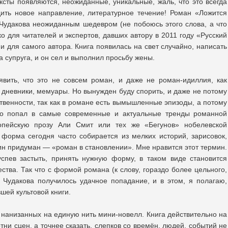
ксты появляются, неожиданные, уникальные, жаль, что это всегда
дить новое направление, литературное течение! Роман «Ложится
Чудакова неожиданным шедевром (не побоюсь этого слова, а что
ко для читателей и экспертов, давших автору в 2011 году «Русский
 и для самого автора. Книга появилась на свет случайно, написать
а супруга, и он сел и выполнил просьбу жены.
явить, что это не совсем роман, и даже не роман-идиллия, как
 дневники, мемуары. Но вынужден буду спорить, и даже не потому
твенности, так как в романе есть вымышленные эпизоды, а потому
но попал в самые современные и актуальные тренды романной
пейскую прозу Али Смит или тех же «Бегунов» нобелевской
форма сегодня часто собирается из мелких историй, зарисовок,
ин придуман — «роман в становлении». Мне нравится этот термин.
успев застыть, принять нужную форму, в таком виде становится
ства. Так что с формой романа (к слову, гораздо более цельного,
 Чудакова получилось удачное попадание, и в этом, я полагаю,
шей культовой книги.
 нанизанных на единую нить мини-новелл. Книга действительно на
тни сцен, а точнее сказать, слепков со времён, людей, событий не