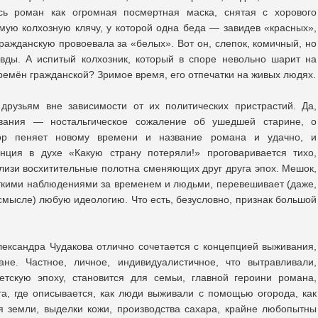
сь роман как огромная посмертная маска, снятая с хорового
омую колхозную клячу, у которой одна беда — завидев «красных»,
гражданскую провоевала за «белых». Вот он, слепок, комичный, но
авды. А испитый колхозник, который в споре невольно шарит на
времён гражданской? Зримое время, его отпечатки на живых людях.
друзьям вне зависимости от их политических пристрастий. Да,
ования — ностальгическое сожаление об ушедшей старине, о
ор пеняет новому времени и название романа и удачно, и
нция в духе «Какую страну потеряли!» проговаривается тихо,
лизи восхитительные полотна сменяющих друг друга эпох. Мешок,
ткими наблюдениями за временем и людьми, перевешивает (даже,
 смысле) любую идеологию. Что есть, безусловно, признак большой
ександра Чудакова отлично сочетается с концепцией выживания,
е. Частное, личное, индивидуалистичное, что вытравливали,
тскую эпоху, становится для семьи, главной героини романа,
а, где описывается, как люди выживали с помощью огорода, как
я земли, выделки кожи, производства сахара, крайне любопытны