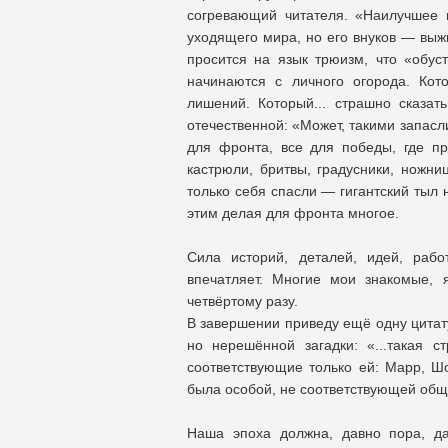
согревающий читателя. «Наилучшее 
уходящего мира, но его внуков — выж
просится на язык трюизм, что «обус
начинаются с личного огорода. Ко
лишений. Который... страшно сказат
отечественной: «Может, такими запасл
для фронта, все для победы, где п
кастрюли, бритвы, градусники, ножни
только себя спасли — гигантский тыл 
этим делая для фронта многое.
Сила историй, деталей, идей, рабо
впечатляет. Многие мои знакомые, 
четвёртому разу.
В завершении приведу ещё одну цитату,
но нерешённой загадки: «...такая с
соответствующие только ей: Марр, Ш
была особой, не соответствующей об
Наша эпоха должна, давно пора, да