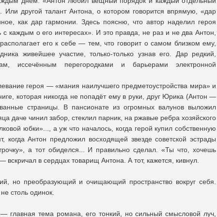
каждым днём. «Антон любил вещный порядок и каждый отдельный
. Или другой талант Антона, о котором говорится впрямую, «дар
ное, как дар гармонии. Здесь поясню, что автор наделил героя
 с каждым о его интересах». И это правда, не раз и не два Антон,
располагает его к себе — тем, что говорит о самом близком ему,
дника живейшее участие, только-только узнав его. Дар редкий,
м, иссечённым перегородками и барьерами электронной
евание героя — «мания наилучшего предметоустройства мира» и
иге, которая никогда не попадёт ему в руки, друг Юрика (Антон
—
рванные страницы. В пансионате из огромных валунов выложил
яца даче чинил забор, стеклил парник, на ржавые ребра хозяйского
ковой юбки»..., а уж что началось, когда герой купил собственную
нт, когда Антон предложил восходящей звезде советской эстрады
трочку», а тот обиделся... И правильно сделал. «Ты что, хочешь
 вскричал в сердцах товарищ Антона. А тот, кажется, кивнул.
ий, но преобразующий и очищающий пространство вокруг себя.
не столь одинок.
— главная тема романа, его тонкий, но сильный смысловой луч,