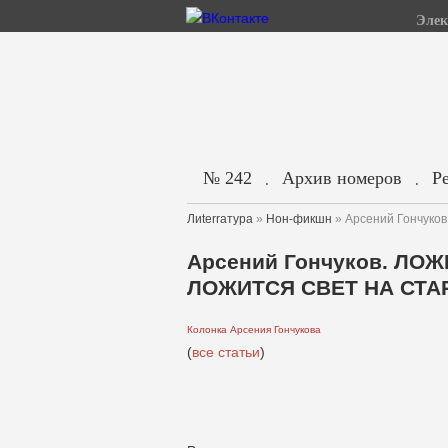
Элек
№ 242
Архив номеров
Р
.
.
Лиterraтура
»
Нон-фикшн
» Арсений Гончу
Арсений Гончуков. ЛО
ЛОЖИТСЯ СВЕТ НА СТА
Колонка Арсения Гончукова
(
все статьи
)