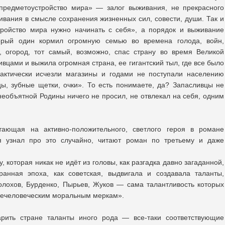
предметоустройство мира» — залог выживания, не прекрасного
ивания в смысле сохранения жизненных сил, совести, души. Так и
тройство мира нужно начинать с себя», а порядок и выживание
торый один кормил огромную семью во времена голода, войн,
ь, огород, тот самый, возможно, спас страну во время Великой
ивцами и выжила огромная страна, ее гигантский тыл, где все было
рактически исчезли магазины и годами не поступали населению
цы, зубные щетки, очки». То есть понимаете, да? Запасливцы не
необъятной Родины ничего не просил, не отвлекал на себя, одним
тающая на активно-положительного, светлого героя в романе
я узнал про это случайно, читают роман по третьему и даже
 которая никак не идёт из головы, как разгадка давно загаданной,
транная эпоха, как советская, выдвигала и создавала таланты,
олохов, Бурденко, Пырьев, Жуков — сама талантливость которых
щечеловеческим моральным меркам».
рить стране таланты иного рода — все-таки соответствующие