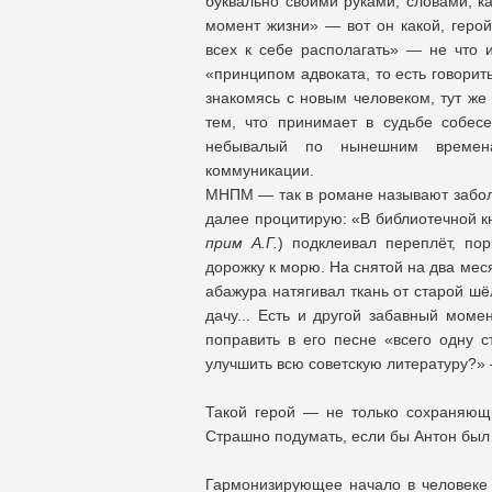
буквально своими руками, словами, 
момент жизни» — вот он какой, герой
всех к себе располагать» — не что и
«принципом адвоката, то есть говорить
знакомясь с новым человеком, тут же 
тем, что принимает в судьбе собесе
небывалый по нынешним времена
коммуникации.
МНПМ — так в романе называют забол
далее процитирую: «В библиотечной кн
прим А.Г.
) подклеивал переплёт, по
дорожку к морю. На снятой на два мес
абажура натягивал ткань от старой шёл
дачу... Есть и другой забавный моме
поправить в его песне «всего одну с
улучшить всю советскую литературу?» —
Такой герой — не только сохраняющ
Страшно подумать, если бы Антон был 
Гармонизирующее начало в человеке 