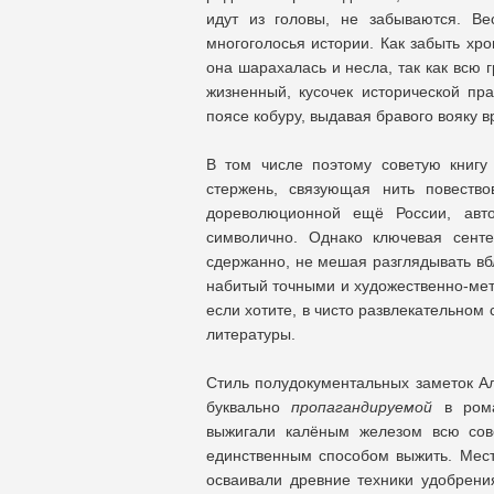
идут из головы, не забываются. Ве
многоголосья истории. Как забыть хр
она шарахалась и несла, так как всю 
жизненный, кусочек исторической пр
поясе кобуру, выдавая бравого вояку 
В том числе поэтому советую книгу 
стержень, связующая нить повеств
дореволюционной ещё России, авт
символично. Однако ключевая сенте
сдержанно, не мешая разглядывать вб
набитый точными и художественно-ме
если хотите, в чисто развлекательном
литературы.
Стиль полудокументальных заметок Ал
буквально
пропагандируемой
в роман
выжигали калёным железом всю сове
единственным способом выжить. Мест
осваивали древние техники удобрени