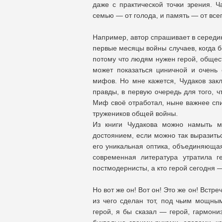
даже с практической точки зрения. Ч
семью — от голода, и память — от вс
Например, автор спрашивает в середи
первые месяцы войны случаев, когда б
потому что людям нужен герой, общес
может показаться циничной и очень
мифов. Но мне кажется, Чудаков зак
правды, в первую очередь для того, ч
Миф своё отработал, ныне важнее спи
тружеников общей войны.
Из книги Чудакова можно намыть мн
достоянием, если можно так выразитьс
его уникальная оптика, объединяющая
современная литература утратила г
постмодернисты, а кто герой сегодня —
Но вот же он! Вот он! Это же он! Встре
из чего сделан тот, под чьим мощны
герой, я бы сказал — герой, гармо