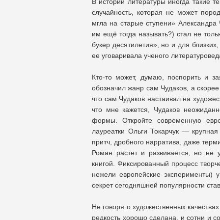
В истории литературы иногда такие те
случайность, которая не может поро
мгла на старые ступени» Александра 
им ещё тогда называть?) стал не толь
букер десятилетия», но и для близких,
ее уговаривала ученого литературовед
Кто-то может, думаю, поспорить и за
обозначил жанр сам Чудаков, а скорее
что сам Чудаков настаивал на художес
что мне кажется, Чудаков неожидан
формы. Откройте современную евро
лауреатки Ольги Токарчук — крупная 
притч, дробного нарратива, даже терм
Роман растет и развивается, но не 
книгой. Фиксированный процесс творче
нежели европейские эксперименты) у
секрет сегодняшней популярности став
Не говоря о художественных качествах
редкость хорошо сделана, и сотни и со