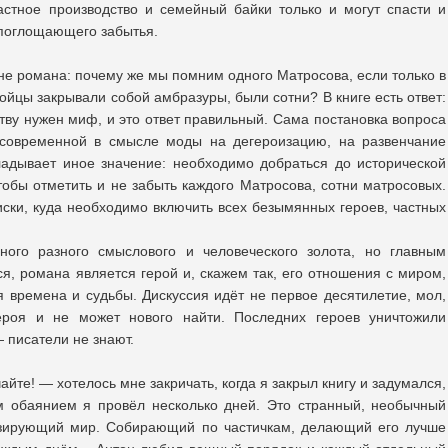
астное производство и семейный байки только и могут спасти и
епоглощающего забытья.
не романа: почему же мы помним одного Матросова, если только в
ойцы закрывали собой амбразуры, были сотни? В книге есть ответ:
тву нужен миф, и это ответ правильный. Сама постановка вопроса
 современной в смысле моды на дегероизацию, на развенчание
ладывает иное значение: необходимо добраться до исторической
тобы отметить и не забыть каждого Матросова, сотни матросовых.
ски, куда необходимо включить всех безымянных героев, частных
ого разного смыслового и человеческого золота, но главным
я, романа является герой и, скажем так, его отношения с миром,
 времена и судьбы. Дискуссия идёт не первое десятилетие, мол,
ероя и не может нового найти. Последних героев уничтожили
 писатели не знают.
чайте! — хотелось мне закричать, когда я закрыл книгу и задумался,
м обаянием я провёл несколько дней. Это странный, необычный
низирующий мир. Собирающий по частичкам, делающий его лучше