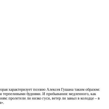
торая характеризует поэзию Алексея Гушана таким образом:
 и терпеливыми буднями. И прибывания: медленного, как
м: пролетели ли низко гуси, ветер ли завыл в колодце – в
я».