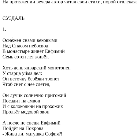
На протяжении вечера автор читал свои стихи, порой отвлекаяс
СУЗДАЛЬ
1.
Осне́жен снами вековыми
Над Спасом небосвод.
В монастыре живёт Евфимий –
Семь сотен лет живёт.
Хоть день январский монотонен
У старца уйма дел:
Он веточку берёзки тронет
Чтоб снег с неё слетел,
Он лучик солнечно-пригожий
Посадит на амвон
И с колокольни на прохожих
Прольёт медовой звон
А после не спеша Евфимий
Пойдёт на Покрова
- Жива ли, матушка София?!