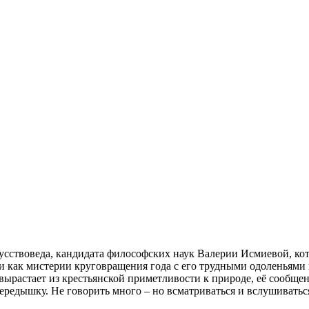
кусствоведа, кандидата философских наук Валерии Исмиевой, ко
и как мистерии круговращения года с его трудными одоленьями
растает из крестьянской приметливости к природе, её сообщения
ередышку. Не говорить много – но всматриваться и вслушиватьс