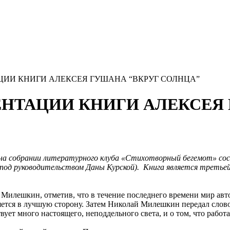
НТАЦИИ КНИГИ АЛЕКСЕЯ ГУШАНА “ВКРУГ СОЛНЦА”
РЕЗЕНТАЦИИ КНИГИ АЛЕКСЕ
 на собрании литературного клуба «
Стихотворный бегемот» сост
под руководительством Даны Курской). Книга является третьей
илешкин, отметив, что в течение последнего времени мир автор
ется в лучшую сторону. Затем Николай Милешкин передал слово
вует много настоящего, неподдельного света, и о том, что работ