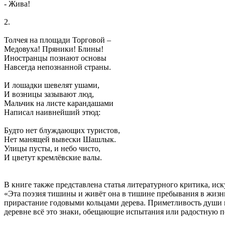
- Жива!
2.
Толчея на площади Торговой –
Медовуха! Пряники! Блины!
Иностранцы познают основы
Навсегда непознанной страны.
И лошадки шевелят ушами,
И возницы зазывают люд,
Мальчик на листе карандашами
Написал наивнейший этюд:
Будто нет блуждающих туристов,
Нет манящей вывески Шашлык.
Улицы пусты, и небо чисто,
И цветут кремлёвские валы.
В книге также представлена статья литературного критика, ис
«Эта поэзия тишины и живёт она в тишине пребывания в жизн
прирастание годовыми кольцами дерева. Приметливость души вы
деревне всё это знаки, обещающие испытания или радостную п