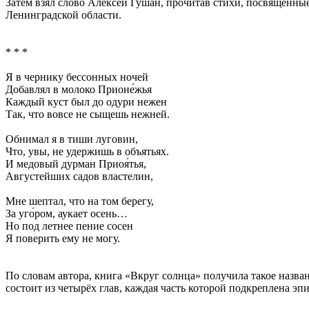
Затем взял слово Алексей Гушан, прочитав стихи, посвящённы
Ленинградской области.
* * *
Я в чернику бессонных ночей
Добавлял в молоко Прионе́жья
Каждый куст был до одури нежен
Так, что вовсе не сыщешь нежней.
Обнимал я в тиши луговин,
Что, увы, не удержишь в объятьях.
И медовый дурман Приоя́тья,
Августейших садов властелин,
Мне шептал, что на том берегу,
За уго́ром, аукает осень…
Но под летнее пение сосен
Я поверить ему не могу.
По словам автора, книга «Вкруг солнца» получила такое назван
состоит из четырёх глав, каждая часть которой подкреплена эпи