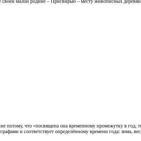
е своей малой родине – Присвирью – месту живописных деревян
ие потому, что «посвящена она временному промежутку в год, то
графами и соответствует определённому времени года: зима, весн