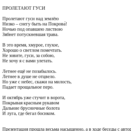
ПРОЛЕТАЮТ ГУСИ
Пролетают гуси над землёю
Низко – снегу быть на Покрова́!
Ночью под опавшею листвою
Зябнет потускневшая трава.
В это время, хмурое, глухое,
Хорошо о светлом помечтать.
Не зовите, гуси, за собою,
Не хочу я с вами улетать.
Летнее ещё не позабылось.
Летнее в душе не отцвело.
Но уже с небес, скажи на милость,
Падает прощальное перо.
И октябрь уже стучит в ворота,
Покрывая красным рукавом
Дальние брусничные болота
И луга, где бегал босиком.
Презентация прошла весьма насыщенно, а в ходе беседы с авто