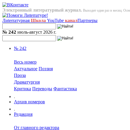
Электронный литературный журнал.
Выходит один раз в месяц. Осно
Лиterraтурная
Школа
YouTube
канал
Партнеры
№ 242
июль-август 2026 г.
№ 242
Весь номер
Актуальное
Поэзия
Проза
Драматургия
Критика
Переводы
Фантастика
.
Архив номеров
.
Редакция
От главного редактора