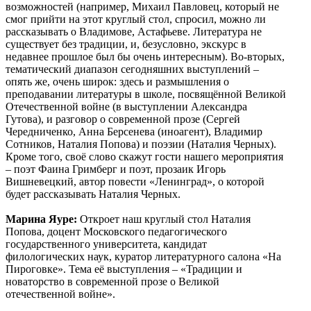
возможностей (например, Михаил Павловец, который не
смог прийти на этот круглый стол, спросил, можно ли
рассказывать о Владимове, Астафьеве. Литература не
существует без традиции, и, безусловно, экскурс в
недавнее прошлое был бы очень интересным). Во-вторых,
тематический диапазон сегодняшних выступлений –
опять же, очень широк: здесь и размышления о
преподавании литературы в школе, посвящённой Великой
Отечественной войне (в выступлении Александра
Гутова), и разговор о современной прозе (Сергей
Чередниченко, Анна Берсенева (иноагент), Владимир
Сотников, Наталия Попова) и поэзии (Наталия Черных).
Кроме того, своё слово скажут гости нашего мероприятия
– поэт Фаина Гримберг и поэт, прозаик Игорь
Вишневецкий, автор повести «Ленинград», о которой
будет рассказывать Наталия Черных.
Марина Яуре:
Откроет наш круглый стол Наталия
Попова, доцент Московского педагогического
государственного университета, кандидат
филологических наук, куратор литературного салона «На
Пироговке». Тема её выступления – «Традиции и
новаторство в современной прозе о Великой
отечественной войне».