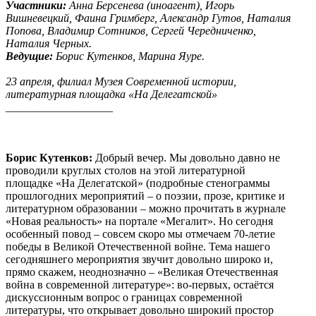
Участники:
Анна Берсенева (иноагент), Игорь
Вишневецкий, Фаина Гримберг, Александр Гутов, Наталия
Попова, Владимир Сотников, Сергей Чередниченко,
Наталия Черных.
Ведущие:
Борис Кутенков, Марина Яуре.
23 апреля, филиал Музея Современной истории,
литературная площадка «На Делегатской»
___________________
Борис Кутенков:
Добрый вечер. Мы довольно давно не
проводили круглых столов на этой литературной
площадке «На Делегатской» (подробные стенограммы
прошлогодних мероприятий – о поэзии, прозе, критике и
литературном образовании – можно прочитать в журнале
«Новая реальность» на портале «Мегалит». Но сегодня
особенный повод – совсем скоро мы отмечаем 70-летие
победы в Великой Отечественной войне. Тема нашего
сегодняшнего мероприятия звучит довольно широко и,
прямо скажем, неоднозначно – «Великая Отечественная
война в современной литературе»: во-первых, остаётся
дискуссионным вопрос о границах современной
литературы, что открывает довольно широкий простор