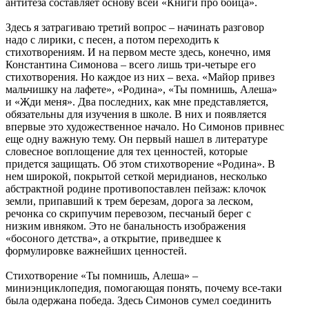
антитеза составляет основу всей «Книги про бойца».
Здесь я затрагиваю третий вопрос – начинать разговор
надо с лирики, с песен, а потом переходить к
стихотворениям. И на первом месте здесь, конечно, имя
Константина Симонова – всего лишь три-четыре его
стихотворения. Но каждое из них – веха. «Майор привез
мальчишку на лафете», «Родина», «Ты помнишь, Алеша»
и «Жди меня». Два последних, как мне представляется,
обязательны для изучения в школе. В них и появляется
впервые это художественное начало. Но Симонов привнес
еще одну важную тему. Он первый нашел в литературе
словесное воплощение для тех ценностей, которые
придется защищать. Об этом стихотворение «Родина». В
нем широкой, покрытой сеткой меридианов, несколько
абстрактной родине противопоставлен пейзаж: клочок
земли, припавший к трем березам, дорога за леском,
речонка со скрипучим перевозом, песчаный берег с
низким ивняком. Это не банальность изображения
«босоного детства», а открытие, приведшее к
формулировке важнейших ценностей.
Стихотворение «Ты помнишь, Алеша» –
миниэнциклопедия, помогающая понять, почему все-таки
была одержана победа. Здесь Симонов сумел соединить