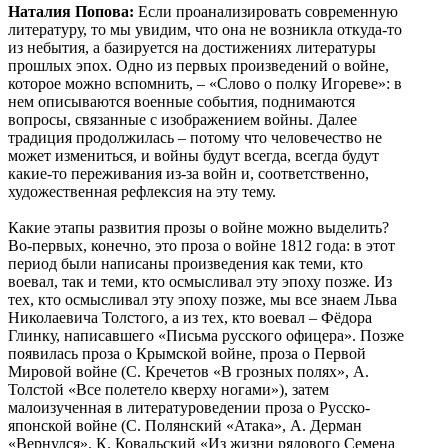
Наталия Попова:
Если проанализировать современную
литературу, то мы увидим, что она не возникла откуда-то
из небытия, а базируется на достижениях литературы
прошлых эпох. Одно из первых произведений о войне,
которое можно вспомнить, – «Слово о полку Игореве»: в
нем описываются военные события, поднимаются
вопросы, связанные с изображением войны. Далее
традиция продолжилась – потому что человечество не
может измениться, и войны будут всегда, всегда будут
какие-то переживания из-за войн и, соответственно,
художественная рефлексия на эту тему.
Какие этапы развития прозы о войне можно выделить?
Во-первых, конечно, это проза о войне 1812 года: в этот
период были написаны произведения как теми, кто
воевал, так и теми, кто осмысливал эту эпоху позже. Из
тех, кто осмысливал эту эпоху позже, мы все знаем Льва
Николаевича Толстого, а из тех, кто воевал – Фёдора
Глинку, написавшего «Письма русского офицера». Позже
появилась проза о Крымской войне, проза о Первой
Мировой войне (С. Кречетов «В грозных полях», А.
Толстой «Все полетело кверху ногами»), затем
малоизученная в литературоведении проза о Русско-
японской войне (С. Полянский «Атака», А. Дерман
«Вернулся», К. Ковальский «Из жизни рядового Семена