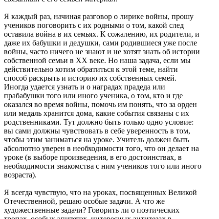
Я каждый раз, начиная разговор о лирике войны, прошу
учеников поговорить с их родными о том, какой след
оставила война в их семьях. К сожалению, их родители, и
даже их бабушки и дедушки, сами родившиеся уже после
войны, часто ничего не знают и не хотят знать об истории
собственной семьи в XX веке. Но наша задача, если мы
действительно хотим обратиться к этой теме, найти
способ раскрыть и историю их собственных семей.
Иногда удается узнать и о наградах прадеда или
прабабушки того или иного ученика, о том, кто и где
оказался во время войны, помочь им понять, что за орден
или медаль хранится дома, какие события связаны с их
родственниками. Тут должно быть только одно условие:
вы сами должны чувствовать в себе уверенность в том,
чтобы этим заниматься на уроке. Учитель должен быть
абсолютно уверен в необходимости того, что он делает на
уроке (в выборе произведения, в его достоинствах, в
необходимости знакомства с ним учеников того или иного
возраста).
Я всегда чувствую, что на уроках, посвященных Великой
Отечественной, решаю особые задачи. А что же
художественные задачи? Говорить ли о поэтических
тропах, особых эпитетах, интересных антитезах в