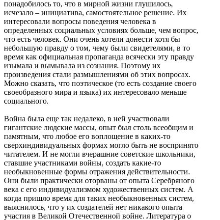
понадобилось то, что в мирной жизни глушилось,
исчезало – инициатива, самостоятельное решение. Их
интересовали вопросы поведения человека в
определенных социальных условиях больше, чем вопрос,
что есть человек. Они очень хотели донести хотя бы
небольшую правду о том, чему были свидетелями, в то
время как официальная пропаганда всячески эту правду
изымала и вымывала из сознания. Поэтому их
произведения стали размышлениями об этих вопросах.
Можно сказать, что поэтическое (то есть создание своего
своеобразного мира и языка) их интересовало меньше
социального.
Война была еще так недалеко, в ней участвовали
гигантские людские массы, опыт был столь всеобщим и
памятным, что любое его воплощение в каких-то
сверхиндивидуальных формах могло быть не воспринято
читателем. И не могли вчерашние советские школьники,
ставшие участниками войны, создать какие-то
необыкновенные формы отражения действительности.
Они были практически оторваны от опыта Серебряного
века с его индивидуализмом художественных систем. А
когда пришло время для таких необыкновенных систем,
выяснилось, что у их создателей нет никакого опыта
участия в Великой Отечественной войне. Литература о