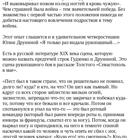
«И выковыривал ножом из-под ногтей я кровь чужую».
Чем страшней была война – тем значительней победа. Без
знакомства с первой частью этого положения никогда не
добиться настоящего вовлечения подростков в тему
войны.
Этот опыт слышится и в удивительном четверостишии
Юлии Друниной «Я только раз видала рукопашный…»
Есть в русской литературе XIX века сцена, которую
можно назвать предтечей строк Гудзенко и Друниной. Это
сцена рукопашного боя в рассказе Толстого «Севастополь
в мае».
«Пест был в таком страхе, что он решительно не помнил,
долго ли? куда? и кто, на что? Он шел как пьяный. Но
вдруг со всех сторон заблестело мильон огней,
засвистело, затрещало что-то; он закричал и побежал куда-
то, потому что все бежали и все кричали. Потом он
спотыкнулся и упал на что-то — это был ротный
командир (который был ранен впереди роты и, принимая
юнкера за француза, схватил его за ногу). Потом, когда он
вырвал ногу и приподнялся, на него в темноте спиной
наскочил какой-то человек и чуть опять не сбил с ног,
другой человек кричал: «Коли его! что смотришь?» Кто-то