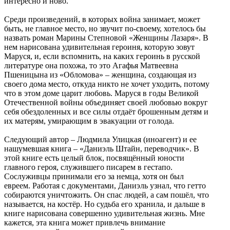
интересно и ново.
Среди произведений, в которых война занимает, может
быть, не главное место, но звучит по-своему, хотелось бы
назвать роман Марины Степновой «Женщины Лазаря». В
нем нарисована удивительная героиня, которую зовут
Маруся, и, если вспомнить, на каких героинь в русской
литературе она похожа, то это Агафья Матвеевна
Пшеницына из «Обломова» – женщина, создающая из
своего дома место, откуда никто не хочет уходить, потому
что в этом доме царит любовь. Маруся в годы Великой
Отечественной войны объединяет своей любовью вокруг
себя обездоленных и все силы отдаёт брошенным детям и
их матерям, умирающим в эвакуации от голода.
Следующий автор – Людмила Улицкая (иноагент) и ее
нашумевшая книга – «Даниэль Штайн, переводчик». В
этой книге есть целый блок, посвящённый юности
главного героя, служившего писарем в гестапо.
Сослуживцы принимали его за немца, хотя он был
евреем. Работая с документами, Даниэль узнал, что гетто
собираются уничтожить. Он спас людей, а сам пошёл, что
называется, на костёр. Но судьба его хранила, и дальше в
книге нарисована совершенно удивительная жизнь. Мне
кажется, эта книга может привлечь внимание