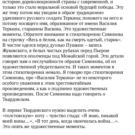
историю дореволюционной страны с современной, и
только это стало моральной основой будущей победы. Эту
же тему потом мы увидим в образе традиционно
удачливого русского солдата Теркина; похожего на него и
потому носящего имя, образованное от имени Василия
Теркина, старшины Васкова. Это художественные
моменты. Обратите внимание в стихотворении Симонова
на строчку «Весь в белом, как на смерть одетый, старик».
В чистое оделся перед дуэлью Пушкин – запись
Жуковского, в белых чистых рубахах перед Пьером
появляются ополченцы под Можайской горой. Эти детали
говорят нам о неслучайности образов Симонова, об их
художественной убедительности. И таких моментов в
этом стихотворении немало. Я говорю про стихотворения
Симонова, про «Василия Теркина» не из некоторого
особого уважения к этим хрестоматийным
произведениям, а как о подлинно художественных
произведениях. После Симонова надо говорить о
Твардовском.
В лирике Твардовского нужно выделить очень
«толстовскую» ноту – чувство стыда: «Я знаю, никакой
моей вины…», «В тот день, когда окончилась война…».
Это опять же художественные моменты.