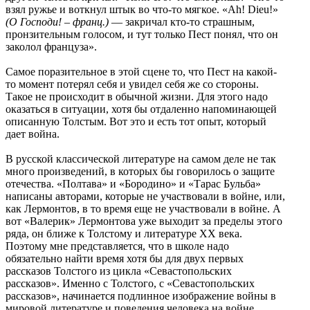
взял ружье и воткнул штык во что-то мягкое. «Ah! Dieu!»
(О Господи! – франц.)
— закричал кто-то страшным,
пронзительным голосом, и тут только Пест понял, что он
заколол француза».
Самое поразительное в этой сцене то, что Пест на какой-
то момент потерял себя и увидел себя же со стороны.
Такое не происходит в обычной жизни. Для этого надо
оказаться в ситуации, хотя бы отдаленно напоминающей
описанную Толстым. Вот это и есть тот опыт, который
дает война.
В русской классической литературе на самом деле не так
много произведений, в которых бы говорилось о защите
отечества. «Полтава» и «Бородино» и «Тарас Бульба»
написаны авторами, которые не участвовали в войне, или,
как Лермонтов, в то время еще не участвовали в войне. А
вот «Валерик» Лермонтова уже выходит за пределы этого
ряда, он ближе к Толстому и литературе XX века.
Поэтому мне представляется, что в школе надо
обязательно найти время хотя бы для двух первых
рассказов Толстого из цикла «Севастопольских
рассказов». Именно с Толстого, с «Севастопольских
рассказов», начинается подлинное изображение войны в
мировой литературе и поведения человека на войне.