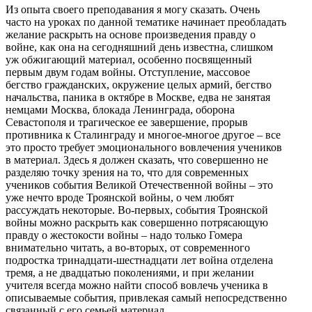
Из опыта своего преподавания я могу сказать. Очень
часто на уроках по данной тематике начинает преобладать
желание раскрыть на основе произведения правду о
войне, как она на сегодняшний день известна, слишком
уж обжигающий материал, особенно посвященный
первым двум годам войны. Отступление, массовое
бегство гражданских, окружение целых армий, бегство
начальства, паника в октябре в Москве, едва не занятая
немцами Москва, блокада Ленинграда, оборона
Севастополя и трагическое ее завершение, прорыв
противника к Сталинграду и многое-многое другое – все
это просто требует эмоционального вовлечения учеников
в материал. Здесь я должен сказать, что совершенно не
разделяю точку зрения на то, что для современных
учеников события Великой Отечественной войны – это
уже нечто вроде Троянской войны, о чем любят
рассуждать некоторые. Во-первых, события Троянской
войны можно раскрыть как совершенно потрясающую
правду о жестокости войны – надо только Гомера
внимательно читать, а во-вторых, от современного
подростка тринадцати-шестнадцати лет война отделена
тремя, а не двадцатью поколениями, и при желании
учителя всегда можно найти способ вовлечь ученика в
описываемые события, привлекая самый непосредственно
связанный с его семьей материал.