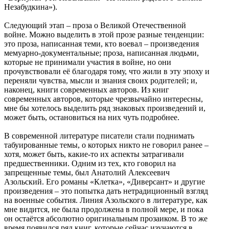
Незабудкина»).
Следующий этап – проза о Великой Отечественной
войне. Можно выделить в этой прозе разные тенденции:
это проза, написанная теми, кто воевал – произведения
мемуарно-документальные; проза, написанная людьми,
которые не принимали участия в войне, но они
прочувствовали её благодаря тому, что жили в эту эпоху и
переняли чувства, мысли и знания своих родителей; и,
наконец, книги современных авторов. Из книг
современных авторов, которые чрезвычайно интересны,
мне бы хотелось выделить ряд знаковых произведений и,
может быть, остановиться на них чуть подробнее.
В современной литературе писатели стали поднимать
табуированные темы, о которых никто не говорил ранее –
хотя, может быть, какие-то их аспекты затрагивали
предшественники. Одним из тех, кто говорил на
запрещенные темы, был Анатолий Алексеевич
Азольский. Его романы «Клетка», «Диверсант» и другие
произведения – это попытка дать нетрадиционный взгляд
на военные события. Линия Азольского в литературе, как
мне видится, не была продолжена в полной мере, и пока
он остаётся абсолютно оригинальным прозаиком. В то же
время появился ряд книг, которые сейчас изучаются в