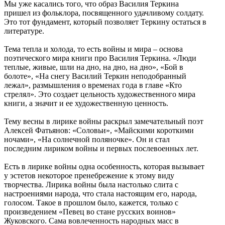
Мы уже касались того, что образ Василия Теркина
пришел из фольклора, посвященного удачливому солдату.
Это тот фундамент, который позволяет Теркину остаться в
литературе.
Тема тепла и холода, то есть войны и мира – основа
поэтического мира книги про Василия Теркина. «Люди
теплые, живые, шли на дно, на дно, на дно», «Бой в
болоте», «На снегу Василий Теркин неподобранный
лежал», размышления о временах года в главе «Кто
стрелял». Это создает цельность художественного мира
книги, а значит и ее художественную ценность.
Тему весны в лирике войны раскрыл замечательный поэт
Алексей Фатьянов: «Соловьи», «Майскими короткими
ночами», «На солнечной поляночке». Он и стал
последним лириком войны и первых послевоенных лет.
Есть в лирике войны одна особенность, которая вызывает
у эстетов некоторое пренебрежение к этому виду
творчества. Лирика войны была настолько слита с
настроениями народа, что стала настоящим его, народа,
голосом. Такое в прошлом было, кажется, только с
произведением «Певец во стане русских воинов»
Жуковского. Сама вовлеченность народных масс в