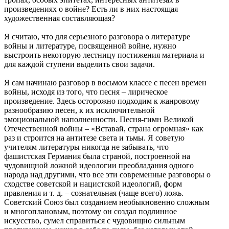
произведениях о войне? Есть ли в них настоящая
художественная составляющая?
Я считаю, что для серьезного разговора о литературе
войны и литературе, посвященной войне, нужно
выстроить некоторую лестницу постижения материала и
для каждой ступени выделить свои задачи.
Я сам начинаю разговор в восьмом классе с песен времен
войны, исходя из того, что песня – лирическое
произведение. Здесь осторожно подходим к жанровому
разнообразию песен, к их исключительной
эмоциональной наполненности. Песня-гимн Великой
Отечественной войны – «Вставай, страна огромная» как
раз и строится на антитезе света и тьмы. Я советую
учителям литературы никогда не забывать, что
фашистская Германия была страной, построенной на
чудовищной ложной идеологии преобладания одного
народа над другими, что все эти современные разговоры о
сходстве советской и нацистской идеологий, форм
правления и т. д. – сознательная (чаще всего) ложь.
Советский Союз был созданием необыкновенно сложным
и многоплановым, поэтому он создал подлинное
искусство, сумел справиться с чудовищно сильным