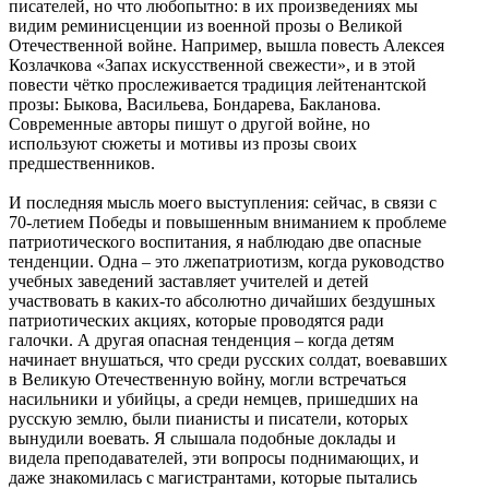
писателей, но что любопытно: в их произведениях мы
видим реминисценции из военной прозы о Великой
Отечественной войне. Например, вышла повесть Алексея
Козлачкова «Запах искусственной свежести», и в этой
повести чётко прослеживается традиция лейтенантской
прозы: Быкова, Васильева, Бондарева, Бакланова.
Современные авторы пишут о другой войне, но
используют сюжеты и мотивы из прозы своих
предшественников.
И последняя мысль моего выступления: сейчас, в связи с
70-летием Победы и повышенным вниманием к проблеме
патриотического воспитания, я наблюдаю две опасные
тенденции. Одна – это лжепатриотизм, когда руководство
учебных заведений заставляет учителей и детей
участвовать в каких-то абсолютно дичайших бездушных
патриотических акциях, которые проводятся ради
галочки. А другая опасная тенденция – когда детям
начинает внушаться, что среди русских солдат, воевавших
в Великую Отечественную войну, могли встречаться
насильники и убийцы, а среди немцев, пришедших на
русскую землю, были пианисты и писатели, которых
вынудили воевать. Я слышала подобные доклады и
видела преподавателей, эти вопросы поднимающих, и
даже знакомилась с магистрантами, которые пытались