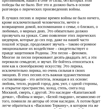
противником, нашел в себе те силы, без которых этой
победы бы не было. Вот это и должно быть в основе
разговора о лирических произведениях войны.
В лучших песнях и лирике времен войны не было ничего,
кроме исключительной человечности, мечте о
возвращении домой, воспоминании о семье, о близких, о
любимых, о мирных днях. Это обязательно должно
прозвучать на уроках. Само появление этих лирических
шедевров, которые до сих пор, даже на нашей часто
пошлой эстраде, продолжают звучать – таково огромное
эмоциональное их воздействие – свидетельствует о
правде защитников Родины. Эти песни – феномен.
Многие ли песни переживают десять-двадцать лет, а эти
пережили семьдесят, и звучат. Не бойтесь относиться к
ним как к своеобразному искусству. Это лирика,
исключительно лирика, но очень сильная в своих
эмоциях. В этих песнях есть важная художественная
составляющая – это антитеза, лежащая в их основе:
любовь, тепло, родной город, дом, уют, с одной стороны,
и открытое пространство, холод, степь, снега под
Москвой, смерть, с другой. Это наследие «Капитанской
дочки», «Войны и мира», «Белой гвардии», независимо от
того, помнили ли авторы об этом наследии. А потом будет
легче обратиться к «Василию Теркину», в котором эта же