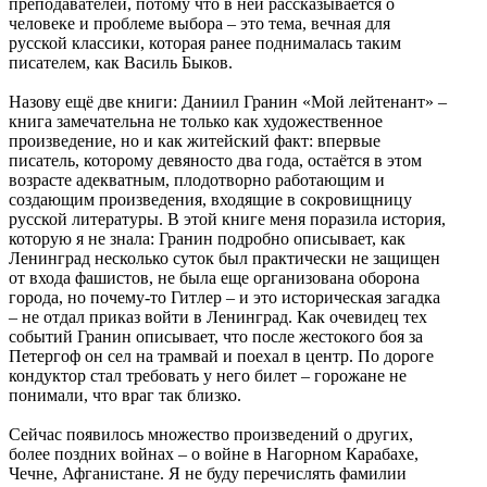
преподавателей, потому что в ней рассказывается о
человеке и проблеме выбора – это тема, вечная для
русской классики, которая ранее поднималась таким
писателем, как Василь Быков.
Назову ещё две книги: Даниил Гранин «Мой лейтенант» –
книга замечательна не только как художественное
произведение, но и как житейский факт: впервые
писатель, которому девяносто два года, остаётся в этом
возрасте адекватным, плодотворно работающим и
создающим произведения, входящие в сокровищницу
русской литературы. В этой книге меня поразила история,
которую я не знала: Гранин подробно описывает, как
Ленинград несколько суток был практически не защищен
от входа фашистов, не была еще организована оборона
города, но почему-то Гитлер – и это историческая загадка
– не отдал приказ войти в Ленинград. Как очевидец тех
событий Гранин описывает, что после жестокого боя за
Петергоф он сел на трамвай и поехал в центр. По дороге
кондуктор стал требовать у него билет – горожане не
понимали, что враг так близко.
Сейчас появилось множество произведений о других,
более поздних войнах – о войне в Нагорном Карабахе,
Чечне, Афганистане. Я не буду перечислять фамилии