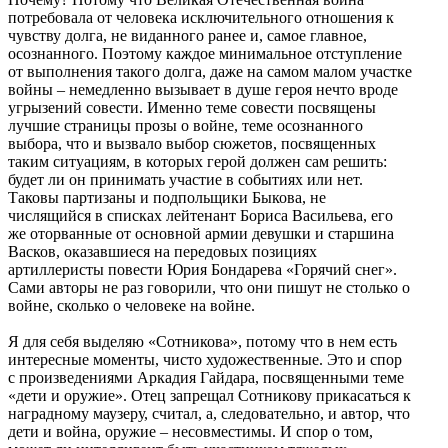
потребовала от человека исключительного отношения к
чувству долга, не виданного ранее и, самое главное,
осознанного. Поэтому каждое минимальное отступление
от выполнения такого долга, даже на самом малом участке
войны – немедленно вызывает в душе героя нечто вроде
угрызений совести. Именно теме совести посвящены
лучшие страницы прозы о войне, теме осознанного
выбора, что и вызвало выбор сюжетов, посвященных
таким ситуациям, в которых герой должен сам решить:
будет ли он принимать участие в событиях или нет.
Таковы партизаны и подпольщики Быкова, не
числящийся в списках лейтенант Бориса Васильева, его
же оторванные от основной армии девушки и старшина
Васков, оказавшиеся на передовых позициях
артиллеристы повести Юрия Бондарева «Горячий снег».
Сами авторы не раз говорили, что они пишут не столько о
войне, сколько о человеке на войне.
Я для себя выделяю «Сотникова», потому что в нем есть
интересные моменты, чисто художественные. Это и спор
с произведениями Аркадия Гайдара, посвященными теме
«дети и оружие». Отец запрещал Сотникову прикасаться к
наградному маузеру, считал, а, следовательно, и автор, что
дети и война, оружие – несовместимы. И спор о том,