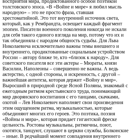
восприятия мира, продиктованного особой поэтикой
толстовского эпоса. «В «Войне и мире» я любил мысль
народную» – это не просто фраза, ставшая
хрестоматийной. Это тот внутренний источник света,
который, как у Рембрандта, освещает каждый фрагмент
эпопеи. Писатели военного поколения никогда не искали
для себя такого единого взгляда на мир, потому что их и
так объединяла с народом общность судьбы. Для Льва
Николаевича исключительно важны темы внешнего и
внутреннего, продиктованные социальным устройством
России – автору ближе те, кто «близок к народу». Для
советского писателя все эти актеры – Мюраты, князи
Василии, Наполеоны – совершенно не важны. А ведь
актерство, с одной стороны, и искренность, с другой –
важнейшая антитеза, которая держит «Войну и мир».
Выросший в природной среде Ясной Поляны, знакомый с
ежегодным ритмом крестьянского труда, понимающий
мир дворянского воспитания с его танцами, скачками,
охотой – Лев Николаевич наполняет свои произведения
этим ощущением ритма, музыкальностью, которые
объединяют многих его героев. Это поэтика, поэзия
«Войны и мира», которая придает гигантской фреске
цельность. Ростовы музыкальны, ритмичны, поют,
охотятся, танцуют, слушают в церкви службы, Болконские
– иные. В редчайший момент совпадения внутреннего