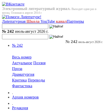
Электронный литературный журнал.
Выходит один раз в
месяц. Основан в апреле 2014 г.
Лиterraтурная
Школа
YouTube
канал
Партнеры
№ 242
июль-август 2026 г.
№ 242
июль-август 2026 г.
№ 242
Весь номер
Актуальное
Поэзия
Проза
Драматургия
Критика
Переводы
Фантастика
.
Архив номеров
.
Редакция