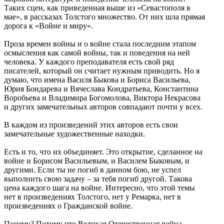
Таких сцен, как приведенная выше из «Севастополя в
мае», в рассказах Толстого множество. От них шла прямая
дорога к «Войне и миру».
Проза времен войны и о войне стала последним этапом
осмысления как самой войны, так и поведения на ней
человека. У каждого преподавателя есть свой ряд
писателей, который он считает нужным приводить. Но я
думаю, что имена Василя Быкова и Бориса Васильева,
Юрия Бондарева и Вячеслава Кондратьева, Константина
Воробьева и Владимира Богомолова, Виктора Некрасова
и других замечательных авторов совпадают почти у всех.
В каждом из произведений этих авторов есть свои
замечательные художественные находки.
Есть и то, что их объединяет. Это открытие, сделанное на
войне и Борисом Васильевым, и Василем Быковым, и
другими. Если ты не погиб в данном бою, не успел
выполнить свою задачу – за тебя погиб другой. Такова
цена каждого шага на войне. Интересно, что этой темы
нет в произведениях Толстого, нет у Ремарка, нет в
произведениях о Гражданской войне.
Почему? Потому что Великая Отечественная война