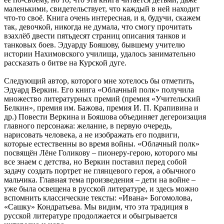
маленькими, свидетельствует, что каждый в ней находит
что-то своё. Книга очень интересная, и я, будучи, скажем
так, девочкой, никогда не думала, что смогу прочитать
взахлёб двести пятьдесят страниц описания танков и
танковых боев. Эдуарду Бояшову, бывшему учителю
истории Нахимовского училища, удалось занимательно
рассказать о битве на Курской дуге.
Следующий автор, которого мне хотелось бы отметить,
Эдуард Веркин. Его книга «Облачный полк» получила
множество литературных премий (премия «Учительский
Белкин», премия им. Бажова, премия И. П. Крапивина и
др.) Повести Веркина и Бояшова объединяет дегероизация
главного персонажа: желание, в первую очередь,
нарисовать человека, а не изображать его подвиги,
которые естественны во время войны. «Облачный полк»
посвящён Лёне Голикову – пионеру-герою, которого мы
все знаем с детства, но Веркин поставил перед собой
задачу создать портрет не глянцевого героя, а обычного
мальчика. Главная тема произведения – дети на войне –
уже была освещена в русской литературе, и здесь можно
вспомнить классические тексты: «Ивана» Богомолова,
«Сашку» Кондратьева. Мы видим, что эта традиция в
русской литературе продолжается и обыгрывается