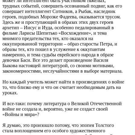
может ли интеллигент быть участником тяжелых,
трудных событий, совершить осознанный подвиг, как его
совершает интеллигент Сотников, а Рыбак, наследник
героев, подобных Морозке Фадеева, оказывается трусом.
Здесь же и проступающий в образах этих двух героев
архетип – Иисус и Иуда, особенно педалированный в
фильме Ларисы Шепитько «Восхождение», и тема
мнимого предательства тех, кто оказался на
оккупированной территории – образ старосты Петра, и
образы тех, кто пошел в услужение к оккупантам
намеренно, и тема судьбы еврейского народа в образе
девочки Баси. Все это делает произведение Василя
Быкова настоящей литературой, со своими мотивами,
закономерностями, неслучайностями в выборе материала.
Но каждый учитель может найти в произведениях о войне
то, что близко ему и что он считает необходимым дать на
уроках.
И все-таки: почему литература о Великой Отечественной
войне не создала и, вероятно, уже не создаст своей
«Войны и мира»?
Я думаю, это произошло потому, что эпопея Толстого
стала воплощением его особого художественного