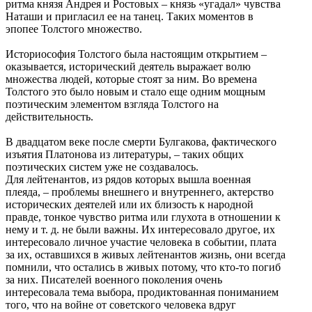
ритма князя Андрея и Ростовых – князь «угадал» чувства
Наташи и пригласил ее на танец. Таких моментов в
эпопее Толстого множество.
Историософия Толстого была настоящим открытием –
оказывается, исторический деятель выражает волю
множества людей, которые стоят за ним. Во времена
Толстого это было новым и стало еще одним мощным
поэтическим элементом взгляда Толстого на
действительность.
В двадцатом веке после смерти Булгакова, фактического
изъятия Платонова из литературы, – таких общих
поэтических систем уже не создавалось.
Для лейтенантов, из рядов которых вышла военная
плеяда, – проблемы внешнего и внутреннего, актерство
исторических деятелей или их близость к народной
правде, тонкое чувство ритма или глухота в отношении к
нему и т. д. не были важны. Их интересовало другое, их
интересовало личное участие человека в событии, плата
за их, оставшихся в живых лейтенантов жизнь, они всегда
помнили, что остались в живых потому, что кто-то погиб
за них. Писателей военного поколения очень
интересовала тема выбора, продиктованная пониманием
того, что на войне от советского человека вдруг