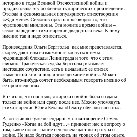
историю в годы Великой Отечественной войны и
продиктовала эту особенность лирических произведений.
Отсюда и феноменальная популярность стихотворения
«Жди меня». Симонов просто проговорил то, что
чувствовали миллионы. Эта молитва времен войны –
самое народное стихотворение двадцатого века. К нему
именно так и надо относиться.
Произведения Ольги Берггольц, как мне представляется,
скорее, дают нам возможность коснуться темы
чудовищной блокады Ленинграда и того, что с этим
связано. Трагическая судьба Берггольц вызывает
настоящее сочувствие, есть в начальных ее стихах
знаменитой книги подлинное дыхание войны. Может
быть, кто-нибудь сочтет необходимым говорить именно об
ее произведениях.
Я считаю, что настоящая лирика о войне была создана
только на войне или сразу после нее. Можно упомянуть
стихотворение Юрия Белаша «Пехоту обучали воевать».
А вот ставшее уже легендарным стихотворение Семена
Гудзенко «Когда на бой идут…» приводит нас к вопросу о
том, какое новое знание о человеке дает литература о
войне. Не надо бояться говорить на уроках об этом опыте.