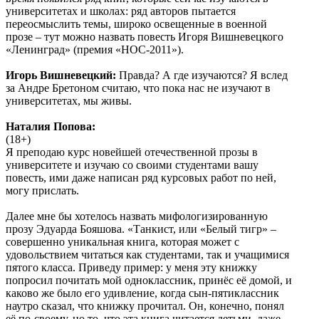
университетах и школах: ряд авторов пытается
переосмыслить темы, широко освещенные в военной
прозе – тут можно назвать повесть Игоря Вишневецкого
«Ленинград» (премия «НОС-2011»).
Игорь Вишневецкий:
Правда? А где изучаются? Я вслед
за Андре Бретоном считаю, что пока нас не изучают в
университетах, мы живы.
Наталия Попова:
(18+)
Я преподаю курс новейшей отечественной прозы в
университете и изучаю со своими студентами вашу
повесть, ими даже написан ряд курсовых работ по ней,
могу прислать.
Далее мне бы хотелось назвать мифологизированную
прозу Эдуарда Бояшова. «Танкист, или «Белый тигр» –
совершенно уникальная книга, которая может с
удовольствием читаться как студентами, так и учащимися
пятого класса. Приведу пример: у меня эту книжку
попросил почитать мой одноклассник, принёс её домой, и
каково же было его удивление, когда сын-пятиклассник
наутро сказал, что книжку прочитал. Он, конечно, понял
её по-своему, но то, что эта книга читается детьми, даже