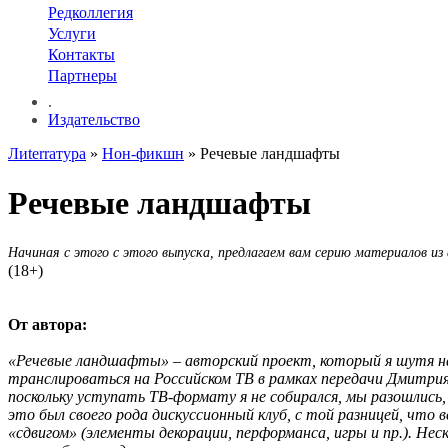
Редколлегия
Услуги
Контакты
Партнеры
.
Издательство
Лиterraтура
»
Нон-фикшн
» Речевые ландшафты
Речевые ландшафты
Начиная с этого с этого выпуска, предлагаем вам серию материалов и
(18+)
От автора:
«Речевые ландшафты» – авторский проект, который я шутя на
транслироваться на Российском ТВ в рамках передачи Дмитрия
поскольку уступать ТВ-формату я не собирался, мы разошлись, 
это был своего рода дискуссионный клуб, с той разницей, чт
«сдвигом» (элементы декорации, перформанса, игры и пр.). Нес