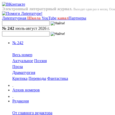
Электронный литературный журнал.
Выходит один раз в месяц. Осно
Лиterraтурная
Школа
YouTube
канал
Партнеры
№ 242
июль-август 2026 г.
№ 242
Весь номер
Актуальное
Поэзия
Проза
Драматургия
Критика
Переводы
Фантастика
.
Архив номеров
.
Редакция
От главного редактора