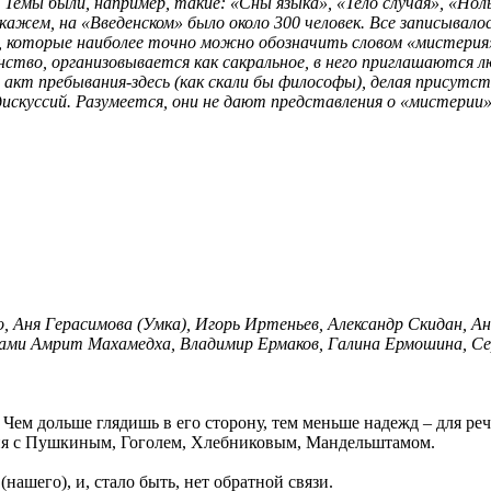
 Темы были, например, такие: «Сны языка», «Тело случая», «Нол
кажем, на «Введенском» было около 300 человек. Все записывал
, которые наиболее точно можно обозначить словом «мистерия
ство, организовывается как сакральное, в него приглашаются л
акт пребывания-здесь (как скали бы философы), делая присутс
скуссий. Разумеется, они не дают представления о «мистерии», и
 Аня Герасимова (Умка), Игорь Иртеньев, Александр Скидан, Ан
Свами Амрит Махамедха, Владимир Ермаков, Галина Ермошина, С
ем дольше глядишь в его сторону, тем меньше надежд – для речи,
ния с Пушкиным, Гоголем, Хлебниковым, Мандельштамом.
(нашего), и, стало быть, нет обратной связи.