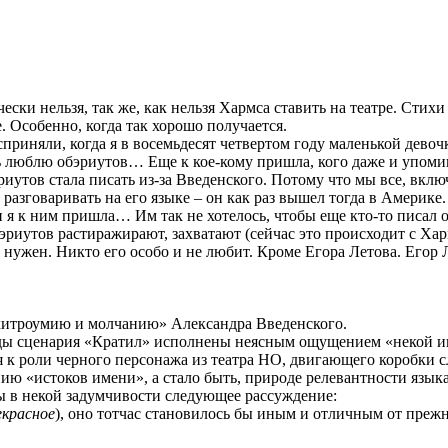
ски нельзя, так же, как нельзя Хармса ставить на театре. Стихи
те. Особенно, когда так хорошо получается.
осприняли, когда я в восемьдесят четвертом году маленькой девоч
нь люблю обэриутов… Еще к кое-кому пришла, кого даже и упоми
иутов стала писать из-за Введенского. Потому что мы все, вклю
разговаривать на его языке – он как раз вышел тогда в Америке.
и я к ним пришла… Им так не хотелось, чтобы еще кто-то писал 
бэриутов растиражирают, захватают (сейчас это происходит с Хар
не нужен. Никто его особо и не любит. Кроме Егора Летова. Его
хитроумию и молчанию» Александра Введенского.
ды сценария «Кратил» исполнены неясным ощущением «некой ина
ся к роли черного персонажа из театра НО, двигающего коробки
ю «истоков имени», а стало быть, природе релевантности языка),
бы в некой задумчивости следующее рассуждение:
екрасное
), оно тотчас становилось бы иным и отличным от прежне