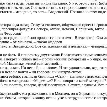
ке языка и, да, религии) индивидуально. У нас отсутствует (по л
орят о том, что
не.
Соответственно, о существовании главного сре
стается – мерцание, то есть – Введенский. Поэзия в чистом виде. 
олтора года назад. Сижу за столиком, обдумываю проект периоди
лл, перебирая фигуры: Соснора, Кутик, Левкин, Парщиков, Бито
ни Федорова?
е-то среди ночи было произнесено это имя – Введенский. Оказало
давно – от Мейлаха, – сказал Федоров.
 тексты Введенского. Вот он, вложенный в альманах, – четырн
б и не быть. Я привез ему двухтомник Введенского с помеченны
, а вокруг и сквозь нее – прозаическими ремарками – о мире, ме
бедной Машеньке, живой или мертвой…
е давалась. Ни песней, ни словом. И это удивительно, ведь этот
к в него не войти – ни голосом, ни инструментом.
 типографию, а записан был лишь «Сын» – пятиминутная компози
абочего материала с «Морем…»? Нет, говорит, а какой материал? 
А ты поставь, говорю, давай послушаем. Ставит, слушаем. Вот, г
веденский», мы разъехались: я в Мюнхен, он в Хорватию, откуд
им альбомом, который к концу осени, уже в сотрудничестве с ко