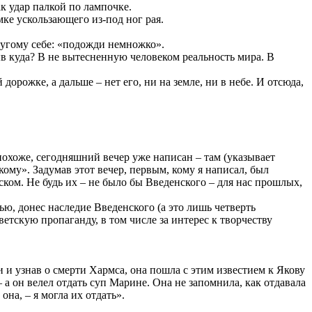
ак удар палкой по лампочке.
мке ускользающего из-под ног рая.
другому себе: «подожди немножко».
в куда? В не вытесненную человеком реальность мира. В
дорожке, а дальше – нет его, ни на земле, ни в небе. И отсюда,
 похоже, сегодняшний вечер уже написан – там (указывает
кому». Задумав этот вечер, первым, кому я написал, был
ском. Не будь их – не было бы Введенского – для нас прошлых,
ю, донес наследие Введенского (а это лишь четверть
етскую пропаганду, в том числе за интерес к творчеству
 и узнав о смерти Хармса, она пошла с этим известием к Якову
 а он велел отдать суп Марине. Она не запомнила, как отдавала
на, – я могла их отдать».