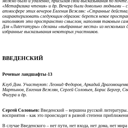
можно было и удаленно, присылая свои высказывания по почте.
«Метафизика чтения» и др. Вечера были довольно людными – с
атмосфере этих вечеров Евгения Вежлян: «Странные действа
охарактеризовать следующим образом: берется некое простран
наполняют это пространство смыслом, наполняя таковым сам 
Для «Ли
terraтуры» сделаны «выбранные места» из нескольких ди
избранные высказывания некоторых участников.
ВВЕДЕНСКИЙ
Речевые ландшафты-13
Клуб Дом. Участвуют: Леонид Федоров, Аркадий Драгомощенко,
Мартынов, Евгения Вежлян, Сергей Соловьев, Борис Бергер, 
Фигура и др.
Сергей Соловьев:
Введенский – вершина русской литературы. Ч
восприятия – как это происходит в разной степени приближе
В случае Введенского – нет пути, нет входа, нет дома, нет мира 