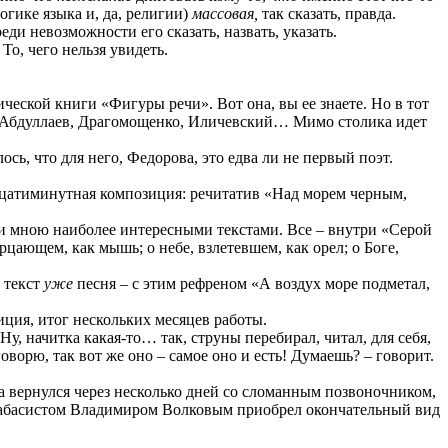
огике языка и, да, религии)
массовая,
так сказать, правда.
ди невозможности его сказать, назвать, указать.
То, чего нельзя увидеть.
ческой книги «Фигуры речи». Вот она, вы ее знаете. Но в тот
в, Абдуллаев, Драгомощенко, Иличевский… Мимо столика идет
сь, что для него, Федорова, это едва ли не первый поэт.
адцатиминутная композиция: речитатив «Над морем черным,
ми мною наиболее интересными текстами. Все – внутри «Серой
рцающем, как мышь; о небе, взлетевшем, как орел; о Боге,
 текст
уже
песня – с этим рефреном «А воздух море подметал,
ция, итог нескольких месяцев работы.
Ну, начитка какая-то… так, струны перебирал, читал, для себя,
оворю, так вот же оно – самое оно и есть! Думаешь? – говорит.
а вернулся через несколько дней со сломанным позвоночником,
нтрабасистом Владимиром Волковым приобрел окончательный вид