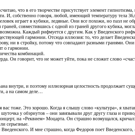
читаю, что в его творчестве присутствует элемент гипнотизма, 
ти. И, собственно говоря, любой, имеющий температуру тела 36,6
ловек играет в кубики, ледяные. Они все похожи, но пазл не об
 граней, совместившись с одной из граней другого кубика, могл
я возможна. Каждый рифмуется с другим. Как у Введенского риф
ществующей гармонии. Отсюда иллюзия: то, что делает Введенск
орову, ни в стройку, потому что совпадают разными гранями. Они
ят о гармонии.
личества комбинаций.
рда. Он говорит, что не может уйти, пока не сложит слово «счас
вана внутри, и поэтому иллюзорная целостность продолжает сущ
и, а на самом деле…
 я вас тоже. Это хорошо. Когда я слышу слово «культура», я хвата
 шуточка у обэриутов – они завязывали друг другу глаза и прив
нцерт, на «Реквием» Моцарта. Он страшно возмущался, кричал: чт
ыли серьезные.
Введенского. И мне страшно, когда Федоров поет Введенского, - 