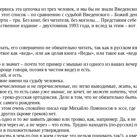
рервись эта цепочка из трех человек, и мы бы не знали Введенск
этот список – по сравнению с судьбой Введенского – Божий ден
рти – три. Без книг, без читателя, без могилы… Представим себе
твенное издание – двухтомник 1993 года, и вслед за этим – вот 
ать, его совершенно не обязательно читать, так как в русском я
кое как «ведь», или аж целая книга «Веды», или такое как «ведьма
о и значит – почти тот пример с мышью из одного из ваших вече
проще говоря, поэзия в чистом виде) и есть.
ий, и есть.
вие имени на судьбу человека.
еречисленные и не перечисленные, но легко выводимые,
жить,
ка
вое е), то есть само
уже знание,
не хочет, не
может хотеть,
что
– греко-русская ортодоксия. Дело в том, что не обязательно
быть
 с самого рождения.
 этом очень спокойно писал еще Михайло Ломоносов в эссе, где 
других (кроме греков) нет.
дно и то же заявить двояко или трояко, как, например: Да, я не х
тся через
не
, а не через – что
есть
. Трудно находить (по-русски) 
ти в положительные утверждения.
нность
в чем-то (ни в коем случае это нельзя понимать так!), а и