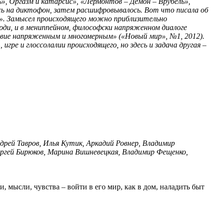
ь», Оргазм и катарсис», «Лермонтов – Демон – Врубель»,
ось на диктофон, затем расшифровывалось. Вот что писала об
». Замысел происходящего можно приблизительно
юди, и в мениппейном, философски напряженном диалоге
твие напряженным и многомерным» («Новый мир», №1, 2012).
гре и глоссолалии происходящего, но здесь и задача другая –
дрей Тавров, Илья Кутик, Аркадий Ровнер, Владимир
ергей Бирюков, Марина Вишневецкая, Владимир Фещенко,
 мысли, чувства – войти в его мир, как в дом, наладить быт