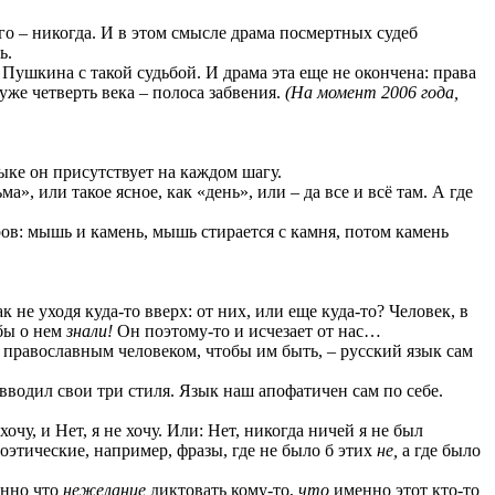
ого – никогда. И в этом смысле драма посмертных судеб
ь.
 Пушкина с такой судьбой. И драма эта еще не окончена: права
уже четверть века – полоса забвения.
(На момент 2006 года,
зыке он присутствует на каждом шагу.
», или такое ясное, как «день», или – да все и всё там. А где
ров: мышь и камень, мышь стирается с камня, потом камень
к не уходя куда-то вверх: от них, или еще куда-то? Человек, в
бы о нем
знали!
Он поэтому-то и исчезает от нас…
православным человеком, чтобы им быть, – русский язык сам
вводил свои три стиля. Язык наш апофатичен сам по себе.
очу, и Нет, я не хочу. Или: Нет, никогда ничей я не был
поэтические, например, фразы, где не было б этих
не,
а где было
менно что
нежелание
диктовать кому-то,
что
именно этот кто-то