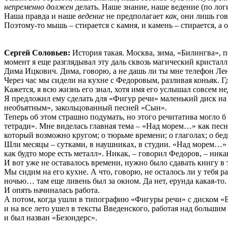
непременно должен
делать. Наше знание, наше ведение (по логи
Наша правда и наше
ведение
не предполагает
как,
они лишь гов
Поэтому-то мышь – стирается с камня, и камень – стирается, а о
Сергей Соловьев:
История такая. Москва, зима, «Билингва», п
момент я еще разглядывал эту даль сквозь магический криста
Дима Ицкович. Дима, говорю, а не дашь ли ты мне телефон Ле
Через час мы сидели на кухне с Федоровым, разливая коньяк. Гд
Кажется, я всю жизнь его знал, хотя имя его услышал совсем не
Я предложил ему сделать для «Фигур речи» маленький диск на
необъятным», закольцованный песней «Сын».
Теперь об этом страшно подумать, но этого речитатива могло 
тетради». Мне виделась главная тема – «Над морем…» как песня
который возможно кругом; о тюрьме времени; о глаголах; о 
Шли месяцы – сутками, в наушниках, в студии. «Над морем…» н
как будто море есть металл». Никак, – говорил Федоров, – ника
И вот уже не оставалось времени, нужно было сдавать книгу в
Мы сидим на его кухне. А что, говорю, не осталось ли у тебя р
ночью… там еще ливень был за окном. Да нет, ерунда какая-то. 
И опять начиналась работа.
А потом, когда ушли в типографию «Фигуры речи» с диском «В
и на все лето ушел в тексты Введенского, работая над больш
и был назван «Безондерс».