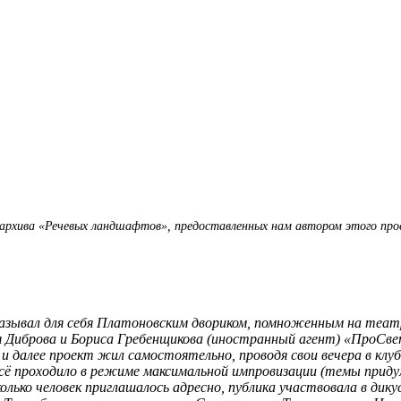
з архива «Речевых ландшафтов», предоставленных нам автором этого пр
зывал для себя Платоновским двориком, помноженным на театр
 Диброва и Бориса Гребенщикова (иностранный агент) «ПроСвет»
и далее проект жил самостоятельно, проводя свои вечера в клуба
о всё проходило в режиме максимальной импровизации (темы при
колько человек приглашалось адресно, публика участвовала в дик