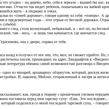
 что угодно – на дерево, небо, себя в зеркале – вышиб бы нас, к
 ногами. Отчасти так видит ребенок, пошатываясь на зыбкой кро
авшийся жить – в пиджаке и очках.
рылья по «синей дорожке», говоря одному из себя: «поверь». А 
им в предсмертные годы – этот отрыв от беговой дорожки. Отры
и
судьбой
.
вшего след, столь волнующий, небывалый, и – вот он, на беговой 
нский, там – весь, – и лишь там начинается, где кончается след.
расимова, она у двери, справа от тебя.
са назад я получил от нее sms, что, мол, не сможет прийти. Но,
это распечатка писем, пришедших на адрес Ландшафтов к «Введенс
ская литература обязана самой возможностью разговора о Введен
один из чинарей, архивариус обэриутов, который, рискуя жизнь
естройки. И, наконец, Мейлах, отправленный в лагеря за антисов
ссказывает, как, придя в тюрьму с крошечным узелком передачи
ина поставила перед ним тарелку супу: «Ешь. Это последняя», –
который поделился со мной последней тарелкой супа, – говорит о