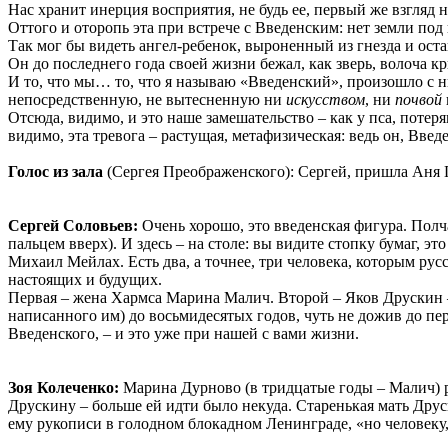
Нас хранит инерция восприятия, не будь ее, первый же взгляд на
Оттого и оторопь эта при встрече с Введенским: нет земли под
Так мог бы видеть ангел-ребенок, выроненный из гнезда и ост
Он до последнего года своей жизни бежал, как зверь, волоча к
И то, что мы… то, что я называю «Введенский», произошло с н
непосредственную, не вытесненную ни
искусством
, ни
почвой
Отсюда, видимо, и это наше замешательство – как у пса, потеря
видимо, эта тревога – растущая, метафизическая: ведь он, Введе
Голос из зала
(Сергея Преображенского): Сергей, пришла Аня Ге
Сергей Соловьев:
Очень хорошо, это введенская фигура. Полча
пальцем вверх). И здесь – на столе: вы видите стопку бумаг, 
Михаил Мейлах. Есть два, а точнее, три человека, которым рус
настоящих и будущих.
Первая – жена Хармса Марина Малич. Второй – Яков Друскин – 
написанного им) до восьмидесятых годов, чуть не дожив до пер
Введенского, – и это уже при нашей с вами жизни.
Зоя Колеченко:
Марина Дурново (в тридцатые годы – Малич) ра
Друскину – больше ей идти было некуда. Старенькая мать Друск
ему рукописи в голодном блокадном Ленинграде, «но человеку, 