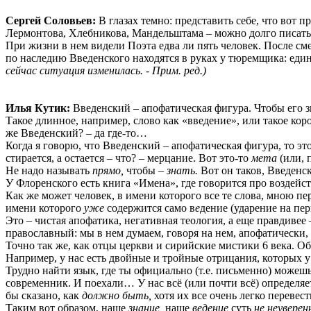
Сергей Соловьев:
В глазах темно: представить себе, что вот п
Лермонтова, Хлебникова, Мандельштама – можно долго писать 
При жизни в нем видели Поэта едва ли пять человек. После сме
по наследию Введенского находятся в руках у тюремщика: единс
сейчас ситуация изменилась. - Прим. ред.)
Илья Кутик:
Введенский – апофатическая фигура. Чтобы его зн
Такое длинное, например, слово как «введение», или такое корот
же Введенский? – да где-то…
Когда я говорю, что Введенский – апофатическая фигура, то эт
стирается, a остается – что? – мерцание. Вот это-то
мета
(или, 
Не надо называть
прямо,
чтобы –
знать.
Вот он таков, Введенск
У Флоренского есть книга «Имена», где говорится про воздейст
Как же может человек, в имени которого все те слова, мною п
имени которого
уже
содержится само в
е
дение (ударение на пер
Это – чистая апофатика, негативная теология, а еще правдивее 
православный: мы в нем думаем, говоря на нем, апофатически,
Точно так же, как отцы церкви и сирийские мистики 6 века. Об
Например, у нас есть двойные и тройные отрицания, которых у 
Трудно найти язык, где ты официально (т.е. письменно) можешь о
современник. И поехали… У нас всё (или почти всё) определяе
бы сказано, как
должно быть,
хотя их все очень легко перевес
Таким вот образом, наше
знание,
наше
ведение
суть
не неувере