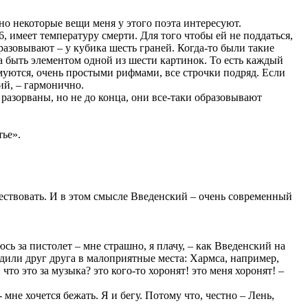
но некоторые вещи меня у этого поэта интересуют.
, имеет температуру смерти. Для того чтобы ей не поддаться,
разовывают – у кубика шесть граней. Когда-то были такие
а быть элементом одной из шести картинок. То есть каждый
муются, очень простыми рифмами, все строчки подряд. Если
ий, – гармонично.
 разорваны, но не до конца, они все-таки образовывают
тье».
ествовать. И в этом смысле Введенский – очень современный
юсь за пистолет – мне страшно, я плачу, – как Введенский на
одили друг друга в малоприятные места: Хармса, например,
о это за музыка? это кого-то хоронят! это меня хоронят! –
мне хочется бежать. Я и бегу. Потому что, честно – Лень,