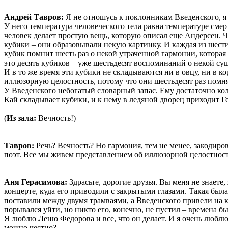
Андрей Тавров:
Я не отношусь к поклонникам Введенского, я с
У него температура человеческого тела равна температуре смер
человек делает простую вещь, которую описал еще Андерсен. Че
кубики – они образовывали некую картинку. И каждая из шести
кубик помнит шесть раз о некой утраченной гармонии, котора
это десять кубиков – уже шестьдесят воспоминаний о некой су
И в то же время эти кубики не складываются ни в овцу, ни в к
иллюзорную целостность, потому что они шестьдесят раз помн
У Введенского небогатый словарный запас. Ему достаточно ко
Кай складывает кубики, и к нему в ледяной дворец приходит Ге
(
Из зала:
Вечность!)
Тавров:
Речь? Вечность? Но гармония, тем не менее, закодиро
поэт. Все мы живем представлением об иллюзорной целостност
Аня Герасимова:
Здрасьте, дорогие друзья. Вы меня не знаете,
концерте, куда его приводили с закрытыми глазами. Такая была
поставили между двумя трамваями, а Введенского привели на ко
порывался уйти, но никто его, конечно, не пустил – времена б
Я люблю Леню Федорова и все, что он делает. И я очень люблю 
можно честно?