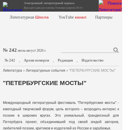
Электронный литературный журнал.
Выходит один раз в месяц. Основан в апреле 2014 г.
Школа
канал
Лиterraтурная
YouTube
Партнеры
№ 242
июль-август 2026 г.
№ 242
Архив номеров
Редакция
Издательство
.
.
.
Лиterraтура
»
Литературные события
» "ПЕТЕРБУРГСКИЕ МОСТЫ"
"ПЕТЕРБУРГСКИЕ МОСТЫ"
Международный литературный фестиваль "Петербургские мосты" -
ежегодный творческий форум, цель которого – возродить интерес к
поэзии в широких кругах. Это уникальный, грандиозный для
Петербурга проект, объединивший под своей эгидой авторов,
любителей поэзии, критиков и издателей из России и зарубежья.