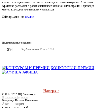
языках при поддержке Института перевода, а художник-график Анастасия
Архипова расскажет о российской школе книжной иллюстрации и проведет
мастер-класс для начинающих художников.
Сайт ярмарки - по
ссылке
.
Поделиться публикацией:
654
Опубликовано
19 ноя 2020
КОНКУРСЫ И ПРЕМИИ
АФИША
Наверх ↑
© 2014-2026 ИД Лиterraтура
Правовая информация
Владелец - Наталья Комелькова
Авторизация
ВХОД НА САЙТ