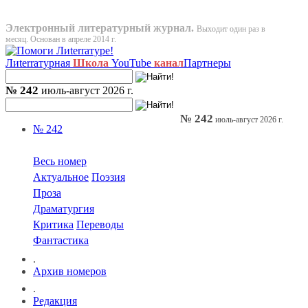
Электронный литературный журнал.
Выходит один раз в
месяц. Основан в апреле 2014 г.
Лиterraтурная
Школа
YouTube
канал
Партнеры
№ 242
июль-август 2026 г.
№ 242
июль-август 2026 г.
№ 242
Весь номер
Актуальное
Поэзия
Проза
Драматургия
Критика
Переводы
Фантастика
.
Архив номеров
.
Редакция