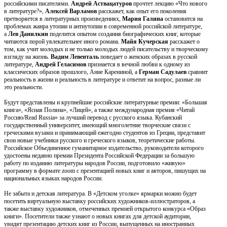
российскими писателями.
Андрей Аствацатуров
прочтет лекцию «Что нового
в литературе?»,
Алексей Варламов
расскажет, как опыт его поколения
претворяется в литературных произведениях,
Мария Галина
остановится на
проблемах жанра утопии и антиутопии в современной российской литературе,
а
Лев Данилкин
поделится опытом создания биографических книг, которые
читаются порой увлекательнее иного романа.
Майя Кучерская
расскажет о
том, как учит молодых и не только молодых людей писательству и творческому
взгляду на жизнь.
Вадим Левенталь
поведает о женских образах в русской
литературе,
Андрей Геласимов
признается в вечной любви к одному из
классических образов прошлого, Анне Карениной, а
Герман Садулаев
сравнит
реальность в жизни и реальность в литературе и ответит на вопрос, разные ли
это реальности.
Будут представлены и крупнейшие российские литературные премии: «Большая
книга», «Ясная Поляна», «Лицей», а также международная премия «Читай
Россию/Read Russia» за лучший перевод с русского языка. Кубанский
государственный университет, имеющий многолетние творческие связи с
греческими вузами и принимающий ежегодно студентов из Греции, представит
свои новые учебники русского и греческого языков, теоретические работы.
Российское Объединенное гуманитарное издательство, руководители которого
удостоены недавно премии Президента Российской Федерации за большую
работу по изданию литературы народов России, подготовило «живую»
программу в формате zoom с презентацией новых книг и авторов, пишущих на
национальных языках народов России.
Не забыта и детская литература. В «Детском уголке» ярмарки можно будет
посетить виртуальную выставку российских художников-иллюстраторов, а
также выставку художников, отмеченных премией открытого конкурса «Образ
книги». Посетители также узнают о новых книгах для детской аудитории,
увидят презентацию детских книг из России, выпущенных на иностранных