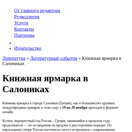
От главного редактора
Редколлегия
Услуги
Контакты
Партнеры
.
Издательство
Лиterraтура
»
Литературные события
» Книжная ярмарка в
Салониках
Книжная ярмарка в
Салониках
Книжная ярмарка в городе Салоники (Греция), как и большинство крупных
международных ярмарок в этом году,
с 19 по 29 ноября
проходит в формате
онлайн.
Кстати, перекрестный год Россия – Греция, начавшийся в прошлом году,
продолжается — из-за пандемии он продлен в двустороннем порядке. На
виртуальном стенде России посетители смогут встретиться с современными