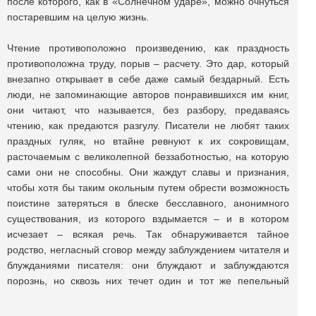
после которого, как в «Солнечном ударе», можно очнуться
постаревшим на целую жизнь.
Чтение противоположно произведению, как праздность
противоположна труду, порыв – расчету. Это дар, который
внезапно открывает в себе даже самый бездарный. Есть
люди, не запоминающие авторов понравившихся им книг,
они читают, что называется, без разбору, предаваясь
чтению, как предаются разгулу. Писатели не любят таких
праздных гуляк, но втайне ревнуют к их сокровищам,
расточаемым с великолепной беззаботностью, на которую
сами они не способны. Они жаждут славы и признания,
чтобы хотя бы таким окольным путем обрести возможность
поистине затеряться в блеске бесславного, анонимного
существования, из которого вздымается – и в котором
исчезает – всякая речь. Так обнаруживается тайное
родство, негласный сговор между заблуждением читателя и
блужданиями писателя: они блуждают и заблуждаются
порознь, но сквозь них течет один и тот же пепельный
Стикс.