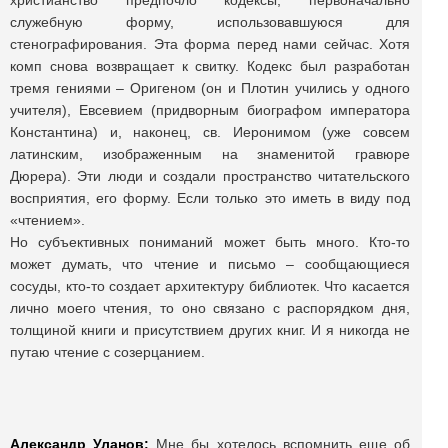
христианство предпочло кодексы, первоначально
служебную форму, использовавшуюся для
стенографирования. Эта форма перед нами сейчас. Хотя
комп снова возвращает к свитку. Кодекс был разработан
тремя гениями – Оригеном (он и Плотин учились у одного
учителя), Евсевием (придворным биографом императора
Константина) и, наконец, св. Иеронимом (уже совсем
латинским, изображенным на знаменитой гравюре
Дюрера). Эти люди и создали пространство читательского
восприятия, его форму. Если только это иметь в виду под
«чтением».
Но субъективных пониманий может быть много. Кто-то
может думать, что чтение и письмо – сообщающиеся
сосуды, кто-то создает архитектуру библиотек. Что касается
лично моего чтения, то оно связано с распорядком дня,
толщиной книги и присутствием других книг. И я никогда не
путаю чтение с созерцанием.
Александр Уланов:
Мне бы хотелось вспомнить еще об