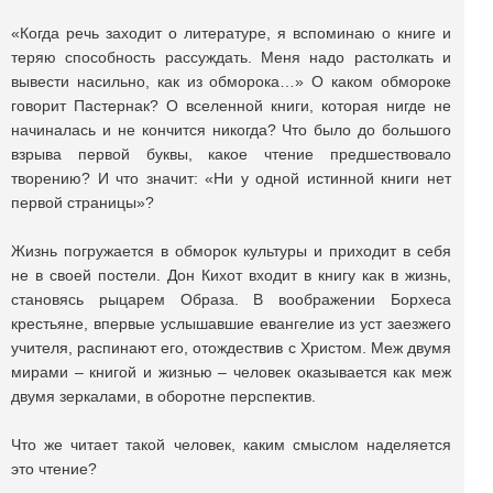
«Когда речь заходит о литературе, я вспоминаю о книге и
теряю способность рассуждать. Меня надо растолкать и
вывести насильно, как из обморока…» О каком обмороке
говорит Пастернак? О вселенной книги, которая нигде не
начиналась и не кончится никогда? Что было до большого
взрыва первой буквы, какое чтение предшествовало
творению? И что значит: «Ни у одной истинной книги нет
первой страницы»?
Жизнь погружается в обморок культуры и приходит в себя
не в своей постели. Дон Кихот входит в книгу как в жизнь,
становясь рыцарем Образа. В воображении Борхеса
крестьяне, впервые услышавшие евангелие из уст заезжего
учителя, распинают его, отождествив с Христом. Меж двумя
мирами – книгой и жизнью – человек оказывается как меж
двумя зеркалами, в оборотне перспектив.
Что же читает такой человек, каким смыслом наделяется
это чтение?