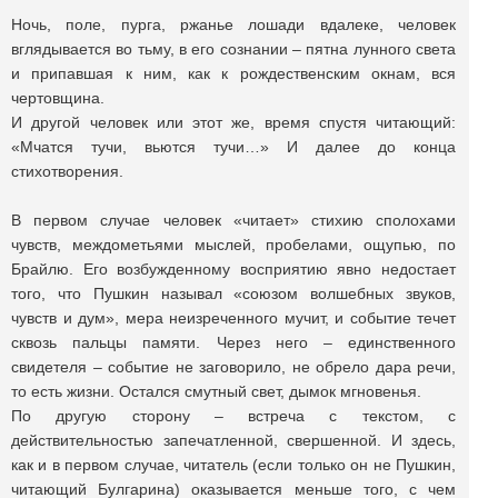
Ночь, поле, пурга, ржанье лошади вдалеке, человек
вглядывается во тьму, в его сознании – пятна лунного света
и припавшая к ним, как к рождественским окнам, вся
чертовщина.
И другой человек или этот же, время спустя читающий:
«Мчатся тучи, вьются тучи…» И далее до конца
стихотворения.
В первом случае человек «читает» стихию сполохами
чувств, междометьями мыслей, пробелами, ощупью, по
Брайлю. Его возбужденному восприятию явно недостает
того, что Пушкин называл «союзом волшебных звуков,
чувств и дум», мера неизреченного мучит, и событие течет
сквозь пальцы памяти. Через него – единственного
свидетеля – событие не заговорило, не обрело дара речи,
то есть жизни. Остался смутный свет, дымок мгновенья.
По другую сторону – встреча с текстом, с
действительностью запечатленной, свершенной. И здесь,
как и в первом случае, читатель (если только он не Пушкин,
читающий Булгарина) оказывается меньше того, с чем