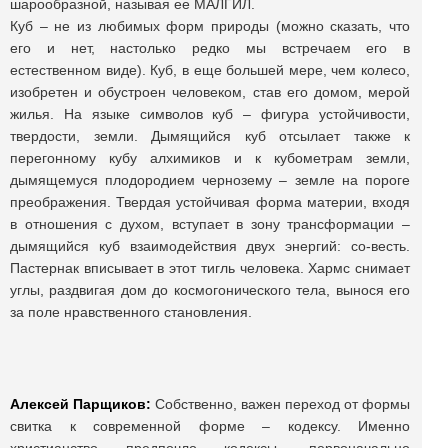
шарообразной, называя ее МАЛГИЛ.
Куб – не из любимых форм природы (можно сказать, что
его и нет, настолько редко мы встречаем его в
естественном виде). Куб, в еще большей мере, чем колесо,
изобретен и обустроен человеком, став его домом, мерой
жилья. На языке символов куб – фигура устойчивости,
твердости, земли. Дымящийся куб отсылает также к
перегонному кубу алхимиков и к кубометрам земли,
дымящемуся плодородием чернозему – земле на пороге
преображения. Твердая устойчивая форма материи, входя
в отношения с духом, вступает в зону трансформации –
дымящийся куб взаимодействия двух энергий: со-весть.
Пастернак вписывает в этот тигль человека. Хармс снимает
углы, раздвигая дом до космогонического тела, вынося его
за поле нравственного становления.
Алексей Парщиков:
Собственно, важен переход от формы
свитка к современной форме – кодексу. Именно