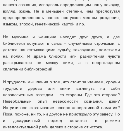
нашего сознания, исподволь определяющим нашу походку,
взгляд, жизнь. Не в меньшей степени, чем пресловутая
предопределенность наших поступков местом рождения,
языком, эпохой, генетической картой и пр.
Не мужчина и женщина находят друг друга, а две
библиотеки вступают в связь – случайными строчками, с
детства нашептывающими судьбу, закладками, пометками
на полях. И драма близости или разночтения чувств
разыгрывается не между ними, а в непроглядном
сплетении библиографий.
И трудность мышления о том, что стоит за чтением, сродни
трудности дерева или книги взглянуть на себя
невовлеченным взглядом – со стороны. Где эта сторона?
Невербальный опыт невесомости сознания, дзен?
Интуитивное схватывание поверх «оперативной памяти»?
Пока, похоже, ни то, ни другое не приоткрыло эту завесу. Но
и дискурсивный подход остается в режиме
интеллектуальной ряби далеко в стороне от истока.