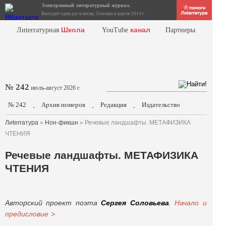
Электронный литературный журнал.
Выходит один раз в месяц. Основан в апреле 2014 г.
Школа
канал
Лиterraтурная
YouTube
Партнеры
№ 242
июль-август 2026 г.
№ 242
Архив номеров
Редакция
Издательство
.
.
.
Лиterraтура
»
Нон-фикшн
» Речевые ландшафты. МЕТАФИЗИКА
ЧТЕНИЯ
Речевые ландшафты. МЕТАФИЗИКА
ЧТЕНИЯ
Авторский проект поэта
Сергея Соловьева
.
Начало и
предисловие >