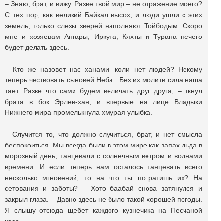
– Знаю, брат, и вижу. Разве твой мир – не отражение моего?
С тех пор, как великий Байкал высох, и люди ушли с этих
земель, только слезы зверей наполняют Тойбодым. Скоро
мне и хозяевам Ангары, Иркута, Кяхты и Турана нечего
будет делать здесь.
– Кто же назовет нас ханами, коли нет людей? Некому
теперь чествовать сыновей Неба. Без их молитв сила наша
тает. Разве что сами будем величать друг друга, – ткнул
брата в бок Эрлен-хан, и впервые на лице Владыки
Нижнего мира промелькнула хмурая улыбка.
– Случится то, что должно случиться, брат, и нет смысла
беспокоиться. Мы всегда были в этом мире как запах льда в
морозный день, танцевали с солнечным ветром и волнами
времени. И если теперь нам осталось танцевать всего
несколько мгновений, то на что ты потратишь их? На
сетования и заботы? – Хото баабай снова затянулся и
закрыл глаза. – Давно здесь не было такой хорошей погоды.
Я слышу отсюда щебет каждого кузнечика на Песчаной