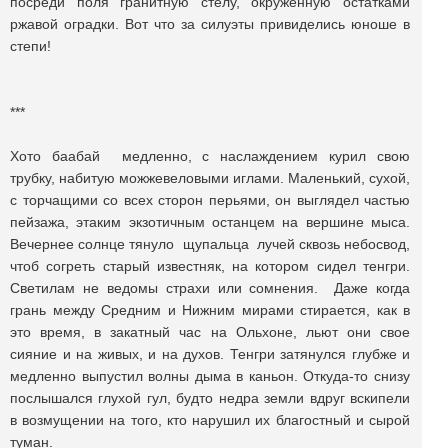
посреди поля гранитную стелу, окруженную остатками
ржавой оградки. Вот что за силуэты привиделись юноше в
степи!
***
Хото баабай медленно, с наслаждением курил свою
трубку, набитую можжевеловыми иглами. Маленький, сухой,
с торчащими со всех сторон перьями, он выглядел частью
пейзажа, этаким экзотичным останцем на вершине мыса.
Вечернее солнце тянуло щупальца лучей сквозь небосвод,
чтоб согреть старый известняк, на котором сидел тенгри.
Светилам не ведомы страхи или сомнения. Даже когда
грань между Средним и Нижним мирами стирается, как в
это время, в закатный час на Ольхоне, льют они свое
сияние и на живых, и на духов. Тенгри затянулся глубже и
медленно выпустил волны дыма в каньон. Откуда-то снизу
послышался глухой гул, будто недра земли вдруг вскипели
в возмущении на того, кто нарушил их благостный и сырой
туман.