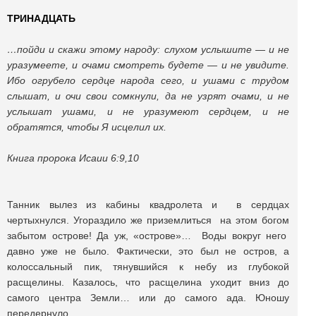
ТРИНАДЦАТЬ
…пойди и скажи этому народу: слухом услышите — и не
уразумеете, и очами смотреть будете — и не увидите.
Ибо огрубело сердце народа сего, и ушами с трудом
слышат, и очи свои сомкнули, да не узрят очами, и не
услышат ушами, и не уразумеют сердцем, и не
обратятся, чтобы Я исцелил их.
Книга пророка Исаии 6:9,10
Танник вылез из кабины квадролета и в сердцах
чертыхнулся. Угораздило же приземлиться на этом богом
забытом острове! Да уж, «острове»… Воды вокруг него
давно уже не было. Фактически, это был не остров, а
колоссальный пик, тянувшийся к небу из глубокой
расщелины. Казалось, что расщелина уходит вниз до
самого центра Земли… или до самого ада. Юношу
передернуло.