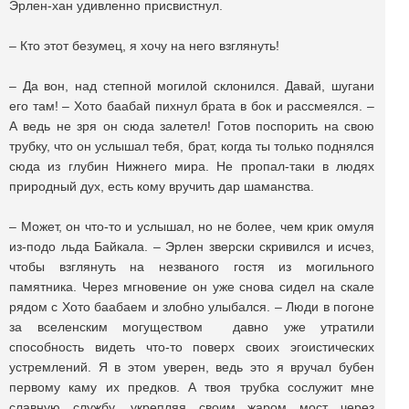
Эрлен-хан удивленно присвистнул.
– Кто этот безумец, я хочу на него взглянуть!
– Да вон, над степной могилой склонился. Давай, шугани
его там! – Хото баабай пихнул брата в бок и рассмеялся. –
А ведь не зря он сюда залетел! Готов поспорить на свою
трубку, что он услышал тебя, брат, когда ты только поднялся
сюда из глубин Нижнего мира. Не пропал-таки в людях
природный дух, есть кому вручить дар шаманства.
– Может, он что-то и услышал, но не более, чем крик омуля
из-подо льда Байкала. – Эрлен зверски скривился и исчез,
чтобы взглянуть на незваного гостя из могильного
памятника. Через мгновение он уже снова сидел на скале
рядом с Хото баабаем и злобно улыбался. – Люди в погоне
за вселенским могуществом давно уже утратили
способность видеть что-то поверх своих эгоистических
устремлений. Я в этом уверен, ведь это я вручал бубен
первому каму их предков. А твоя трубка сослужит мне
славную службу, укрепляя своим жаром мост через