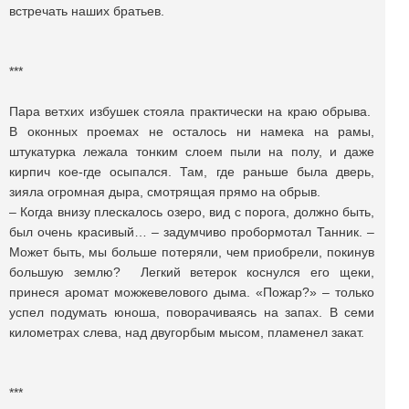
встречать наших братьев.
***
Пара ветхих избушек стояла практически на краю обрыва.
В оконных проемах не осталось ни намека на рамы,
штукатурка лежала тонким слоем пыли на полу, и даже
кирпич кое-где осыпался. Там, где раньше была дверь,
зияла огромная дыра, смотрящая прямо на обрыв.
– Когда внизу плескалось озеро, вид с порога, должно быть,
был очень красивый… – задумчиво пробормотал Танник. –
Может быть, мы больше потеряли, чем приобрели, покинув
большую землю? Легкий ветерок коснулся его щеки,
принеся аромат можжевелового дыма. «Пожар?» – только
успел подумать юноша, поворачиваясь на запах. В семи
километрах слева, над двугорбым мысом, пламенел закат.
***