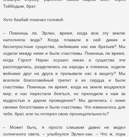
Тойбодым, брат.
Хото баабай покачал головой.
– Помнишь ли, Эрлен, время, когда всю эту землю
наполняла вода? Когда плавали в ней дикие и
бесхитростные существа, любившие нас как братьев? Мы
ходили между ними и были счастливы. Помнишь ли время,
когда Гэрэлт Наран осушил океан и существа эти
расплодились, разделились на народы и племена, ходили
войнами друг на друга и призывали нас в защиту? Мы
вселяли благоговейный трепет в их сердца и были
счастливы. Помнишь ли время, когда на земле воцарился
мир, и нас перестали бояться, но приходили к нам за
мудростью и даром провидения? Мы делились с ними
своими богатствами и были счастливы. Что изменилось для
тебя, брат, или ты потерял свою проницательность?
– Может быть, я просто слишком давно не видел
солнечного света, – улыбнулся Эрлен-хан. – Что ж, пора