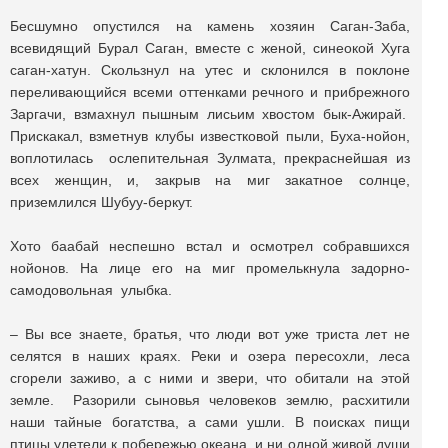
Бесшумно опустился на камень хозяин Саган-Заба,
всевидящий Бурал Саган, вместе с женой, синеокой Хуга
саган-хатун. Скользнул на утес и склонился в поклоне
переливающийся всеми оттенками речного и прибрежного
Заргачи, взмахнул пышным лисьим хвостом бык-Ажирай.
Прискакал, взметнув клубы известковой пыли, Буха-нойон,
воплотилась ослепительная Зулмата, прекраснейшая из
всех женщин, и, закрыв на миг закатное солнце,
приземлился Шубуу-беркут.
Хото баабай неспешно встал и осмотрел собравшихся
нойонов. На лице его на миг промелькнула задорно-
самодовольная улыбка.
– Вы все знаете, братья, что люди вот уже триста лет не
селятся в наших краях. Реки и озера пересохли, леса
сгорели заживо, а с ними и звери, что обитали на этой
земле. Разорили сыновья человеков землю, расхитили
наши тайные богатства, а сами ушли. В поисках пищи
птицы улетели к побережью океана, и ни одной живой души