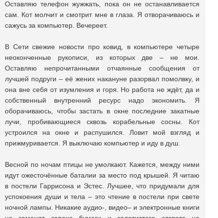
Оставляю телефон жужжать, пока он не останавливается
сам. Кот молчит и смотрит мне в глаза. Я отворачиваюсь и
сажусь за компьютер. Вечереет.
В Сети свежие новости про ковид, в компьютере четыре
неоконченные рукописи, из которых две – не мои.
Оставляю непрочитанными отчаянные сообщения от
лучшей подруги – её жених накануне разорвал помолвку, и
она вне себя от изумления и горя. Но работа не ждёт, да и
собственный внутренний ресурс надо экономить. Я
оборачиваюсь, чтобы застать в окне последние закатные
лучи, пробивающиеся сквозь корабельные сосны. Кот
устроился на окне и распушился. Ловит мой взгляд и
прижмуривается. Я выключаю компьютер и иду в душ.
Весной по ночам птицы не умолкают. Кажется, между ними
идут ожесточённые баталии за место под крышей. Я читаю
в постели Гаррисона и Эстес. Лучшее, что придумали для
успокоения души и тела – это чтение в постели при свете
ночной лампы. Никакие аудио-, видео– и электронные книги