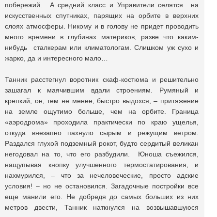
побережий. А средний класс и Управители селятся на
искусственных спутниках, парящих на орбите в верхних
слоях атмосферы. Никому и в голову не придет проводить
много времени в глубинах материков, разве что каким-
нибудь сталкерам или климатологам. Слишком уж сухо и
жарко, да и интересного мало…
Танник расстегнул воротник скаф-костюма и решительно
зашагал к маячившим вдали строениям. Румяный и
крепкий, он, тем не менее, быстро выдохся, – притяжение
на земле ощутимо больше, чем на орбите. Граница
«аэродрома» проходила практически по краю ущелья,
откуда внезапно пахнуло сырым и режущим ветром.
Раздался глухой подземный рокот, будто сердитый великан
негодовал на то, что его разбудили. Юноша съежился,
нащупывая кнопку улучшенного термостатирования, и
нахмурился, – что за нечеловеческие, просто адские
условия! – но не остановился. Загадочные постройки все
еще манили его. Не добредя до самых больших из них
метров двести, Танник наткнулся на возвышавшуюся