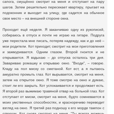
сапога, смущённо смотрит на меня и отступает на пару
шагов. Затем решительно пересекает квартиру, прыгает на
подоконник и выходит на улицу, где садится на обычное
свое место – на внешней стороне окна.
Проходит ещё неделя. Я заканчиваю одну из рукописей,
собираюсь в отпуск и почти не играю на гитаре. Подруга
уже перестала мне писать, потеряв надежду, как и до неё –
мои родители. Кот приходит, смотрит на мои приготовления
и зажмуривается. Одним глазом. Второй гноится и не
открывается. Я вздыхаю – до отпуска осталось три дня.
Завариваю ромашку и открываю окно. "Входи", – говорю.
Кладу на пол миску со сметаной. Кот ест, а я пытаюсь
аккуратно промыть глаз. Кот вырывается, смотрит на меня,
затем на открытое окно. Я тоже смотрю на окно и думаю,
стоит ли его закрыть. Кот успокаивается и продолжает есть.
Я второй раз выжимаю травяной отвар на больной глаз. Кот
отступает от миски, смотрит на меня, будто сомневается в
моих умственных способностях, и красноречиво переводит
взгляд на окно. Я третий раз подношу к его морде тампон с
отваром. Кот снова смотрит на меня. "Ты всегда можешь