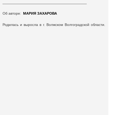
_________________________________________
Об авторе:
МАРИЯ ЗАХАРОВА
Родилась и выросла в г. Волжском Волгоградской области.
Окончила Волгоградский государственный технический
университет. Инженер-конструктор в ракетно-космической
корпорации «Энергия» им. С.П. Королёва. Лауреат
конкурса «Творческий Королёв-2019». Печаталась в
альманахах «Финист» 1,2, «Истоки».
Поделиться публикацией:
1 562
Опубликовано
14 фев 2021