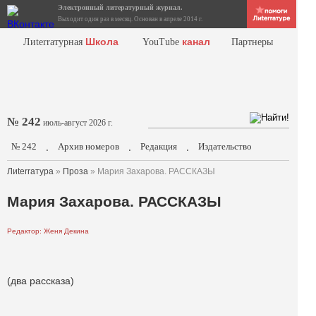
Электронный литературный журнал.
Выходит один раз в месяц. Основан в апреле 2014 г.
Школа
канал
Лиterraтурная
YouTube
Партнеры
№ 242
июль-август 2026 г.
№ 242
Архив номеров
Редакция
Издательство
.
.
.
Лиterraтура
»
Проза
» Мария Захарова. РАССКАЗЫ
Мария Захарова. РАССКАЗЫ
Редактор: Женя Декина
(два рассказа)