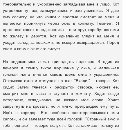
требовательно и укоризненно заглядывая мне в лицо. Кот
устроился тут же, зажмурившись и распушившись. Я даю
ему сосиску, на что кошки с яростью смотрят на меня и
пытаются проникнуть через окно в комнату. Темнеет. Я
прогоняю кошек с подоконника – они орут, скребут когтями
по железу и дерутся. Кот удивлённо глядит на меня и
уходит вслед за кошками, но вскоре возвращается. Перед
сном я вижу в окне его силуэт.
На подоконнике лежат тринадцать подвесок. В один из
вечеров я слышу тихое шуршание у окна, и маленькая
грязная лапа тянется сквозь щель окна к украшениям.
Открываю окно и отступаю на шаг. "Входи," – говорю. Кот
сидит. Затем тянется к раскрытой створке, нюхает её,
смотрит мне в глаза и ступает в комнату. Ходит везде
осторожно, оглядываясь на каждое моё слово. Хочет
запрыгнуть на кровать, но я мягко преграждаю ему путь.
Идёт в коридор. Его особенно заинтересовывают мои
сапоги, и он залезает туда всей головой. "Странный вкус у
тебя, однако" – говорю вслух я. Кот вытаскивает голову из