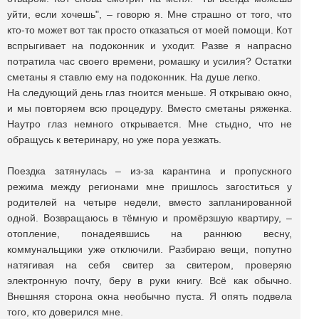
уйти, если хочешь", – говорю я. Мне страшно от того, что
кто-то может вот так просто отказаться от моей помощи. Кот
вспрыгивает на подоконник и уходит. Разве я напрасно
потратила час своего времени, ромашку и усилия? Остатки
сметаны я ставлю ему на подоконник. На душе легко.
На следующий день глаз гноится меньше. Я открываю окно,
и мы повторяем всю процедуру. Вместо сметаны ряженка.
Наутро глаз немного открывается. Мне стыдно, что не
обращусь к ветеринару, но уже пора уезжать.
Поездка затянулась – из-за карантина и пропускного
режима между регионами мне пришлось загоститься у
родителей на четыре недели, вместо запланированной
одной. Возвращаюсь в тёмную и промёрзшую квартиру, –
отопление, понадеявшись на раннюю весну,
коммунальщики уже отключили. Разбираю вещи, попутно
натягивая на себя свитер за свитером, проверяю
электронную почту, беру в руки книгу. Всё как обычно.
Внешняя сторона окна необычно пуста. Я опять подвела
того, кто доверился мне.