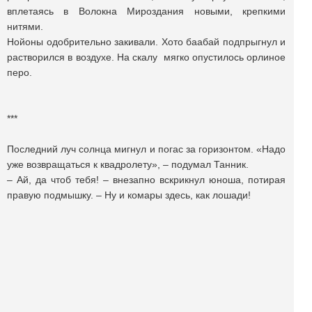
вплетаясь в Волокна Мироздания новыми, крепкими
нитями.
Нойоны одобрительно закивали. Хото баабай подпрыгнул и
растворился в воздухе. На скалу мягко опустилось орлиное
перо.
***
Последний луч солнца мигнул и погас за горизонтом. «Надо
уже возвращаться к квадролету», – подумал Танник.
– Ай, да чтоб тебя! – внезапно вскрикнул юноша, потирая
правую подмышку. – Ну и комары здесь, как лошади!