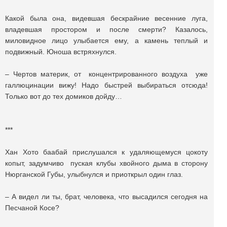
Какой была она, видевшая бескрайние весенние луга,
владевшая простором и после смерти? Казалось,
миловидное лицо улыбается ему, а камень теплый и
подвижный. Юноша встряхнулся.
– Чертов материк, от концентрированного воздуха уже
галлюцинации вижу! Надо быстрей выбираться отсюда!
Только вот до тех домиков дойду…
***
Хан Хото баабай прислушался к удаляющемуся цокоту
копыт, задумчиво пуская клубы хвойного дыма в сторону
Нюрганской Губы, улыбнулся и приоткрыл один глаз.
– А видел ли ты, брат, человека, что высадился сегодня на
Песчаной Косе?