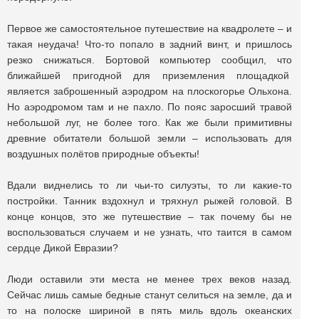
Первое же самостоятельное путешествие на квадролете – и
такая неудача! Что-то попало в задний винт, и пришлось
резко снижаться. Бортовой компьютер сообщил, что
ближайшей пригодной для приземления площадкой
является заброшенный аэродром на плоскогорье Ольхона.
Но аэродромом там и не пахло. По пояс заросший травой
небольшой луг, не более того. Как же были примитивны
древние обитатели большой земли – использовать для
воздушных полётов природные объекты!
Вдали виднелись то ли чьи-то силуэты, то ли какие-то
постройки. Танник вздохнул и тряхнул рыжей головой. В
конце концов, это же путешествие – так почему бы не
воспользоваться случаем и не узнать, что таится в самом
сердце Дикой Евразии?
Люди оставили эти места не менее трех веков назад.
Сейчас лишь самые бедные станут селиться на земле, да и
то на полоске шириной в пять миль вдоль океанских