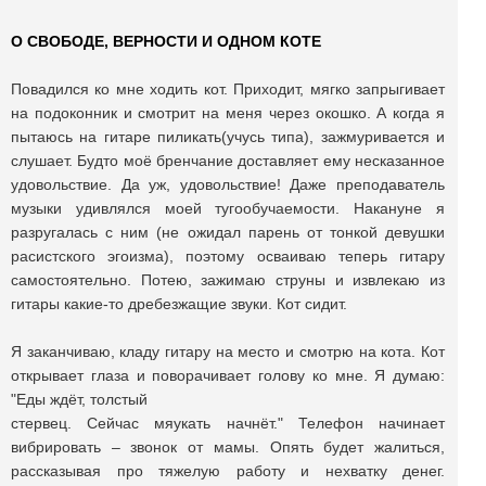
О СВОБОДЕ, ВЕРНОСТИ И ОДНОМ КОТЕ
Повадился ко мне ходить кот. Приходит, мягко запрыгивает
на подоконник и смотрит на меня через окошко. А когда я
пытаюсь на гитаре пиликать(учусь типа), зажмуривается и
слушает. Будто моё бренчание доставляет ему несказанное
удовольствие. Да уж, удовольствие! Даже преподаватель
музыки удивлялся моей тугообучаемости. Накануне я
разругалась с ним (не ожидал парень от тонкой девушки
расистского эгоизма), поэтому осваиваю теперь гитару
самостоятельно. Потею, зажимаю струны и извлекаю из
гитары какие-то дребезжащие звуки. Кот сидит.
Я заканчиваю, кладу гитару на место и смотрю на кота. Кот
открывает глаза и поворачивает голову ко мне. Я думаю:
"Еды ждёт, толстый
стервец. Сейчас мяукать начнёт." Телефон начинает
вибрировать – звонок от мамы. Опять будет жалиться,
рассказывая про тяжелую работу и нехватку денег.