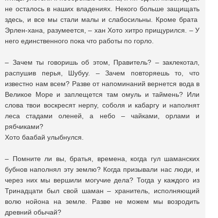
не осталось в наших владениях. Некого больше защищать
здесь, и все мы стали малы и слабосильны. Кроме брата
Эрлен-хана, разумеется, – хан Хото хитро прищурился. – У
него единственного пока что работы по горло.
– Зачем ты говоришь об этом, Правитель? – заклекотал,
распушив перья, Шубуу. – Зачем повторяешь то, что
известно нам всем? Разве от напоминаний вернется вода в
Великое Море и заплещется там омуль и таймень? Или
слова твои воскресят нерпу, соболя и кабаргу и наполнят
леса стадами оленей, а небо – чайками, орлами и
рябчиками?
Хото баабай улыбнулся.
– Помните ли вы, братья, времена, когда гул шаманских
бубнов наполнял эту землю? Когда призывали нас люди, и
через них мы вершили могучие дела? Тогда у каждого из
Тринадцати был свой шаман – хранитель, исполняющий
волю нойона на земле. Разве не можем мы возродить
древний обычай?