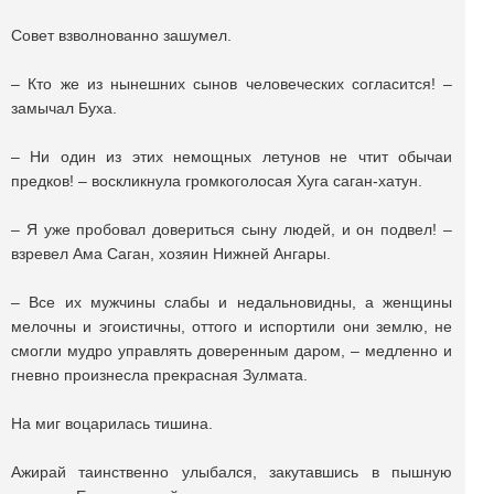
Совет взволнованно зашумел.
– Кто же из нынешних сынов человеческих согласится! –
замычал Буха.
– Ни один из этих немощных летунов не чтит обычаи
предков! – воскликнула громкоголосая Хуга саган-хатун.
– Я уже пробовал довериться сыну людей, и он подвел! –
взревел Ама Саган, хозяин Нижней Ангары.
– Все их мужчины слабы и недальновидны, а женщины
мелочны и эгоистичны, оттого и испортили они землю, не
смогли мудро управлять доверенным даром, – медленно и
гневно произнесла прекрасная Зулмата.
На миг воцарилась тишина.
Ажирай таинственно улыбался, закутавшись в пышную