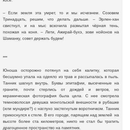
косе.
– Если земля эта умрет, то и мы исчезнем. Созовем
Тринадцать, решим, что делать дальше. – Эрлен-хан
свистнул, и на мыс вскочила размытая чёрная тень,
похожая на коня. – Лети, Ажирай-бухэ, зови нойонов на
Шаманку, совет держать будем!
***
Юноша осторожно потянул на себя калитку, которая
бесшумно упала на одеяло из трав и рассыпалась в пыль.
Танник шагнул внутрь. Буквы эпитафии, высеченные на
граните, почти стерлись от дождей и ветров, но
керамическая фотография была цела. С нее смотрела
темноволосая девушка монгольской внешности в рубашке
(или мундире?) с наглухо застегнутым воротничком. Танник
прикоснулся к стеле. В его городе, парящем над землей на
высоте более ста километров, никто не стал бы тратить
драгоценное пространство на памятник.