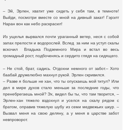
– Эй, Эрлен, хватит уже сидеть у себя там, в темноте!
Выйди, посмотри вместе со мной на дивный закат! Гэрэлт
Наран вон как небо раскрасил!
Из ущелья вырвался почти ураганный ветер, неся с собой
запах прелости и водорослей. Вслед за ним на уступ скалы
вскочил Владыка Подземного Мира и встал во весь
громадный рост, подбоченясь и сердито глядя на сидящего.
– Не стой, брат, садись. Отдохни немного от забот.– Хото
баабай дружелюбно махнул рукой. Эрлен скривился.
– Разве я больше не хан, что ты опускаешь мой титул? Или
дел в мире духов стало меньше за последние годы, что
пренебрегаешь мной? Эх, видел бы ты, что там творится, –
Эрлен-хан тяжело вздохнул и уселся на скалу рядом с
братом, оправив тяжелую шубу из семи медвежьих шкур. –
Вызвал меня на свою деляну, а у меня в царстве забот
невпроворот.