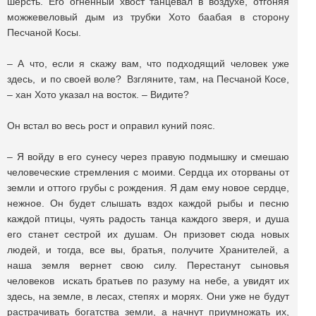
шерсть. Его огненный хвост танцевал в воздухе, отгоняя
можжевеловый дым из трубки Хото баабая в сторону
Песчаной Косы.
– А что, если я скажу вам, что подходящий человек уже
здесь, и по своей воле? Взгляните, там, на Песчаной Косе,
– хан Хото указал на восток. – Видите?
Он встал во весь рост и оправил куний пояс.
– Я войду в его сунесу через правую подмышку и смешаю
человеческие стремления с моими. Сердца их оторваны от
земли и оттого грубы с рождения. Я дам ему новое сердце,
нежное. Он будет слышать вздох каждой рыбы и песню
каждой птицы, чуять радость танца каждого зверя, и душа
его станет сестрой их душам. Он призовет сюда новых
людей, и тогда, все вы, братья, получите Хранителей, а
наша земля вернет свою силу. Перестанут сыновья
человеков искать братьев по разуму на небе, а увидят их
здесь, на земле, в лесах, степях и морях. Они уже не будут
растрачивать богатства земли, а начнут приумножать их,