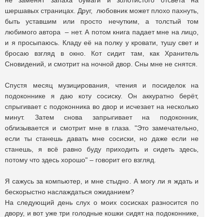
не заменят запаха бумаги и золотистого отсвета на
шершавых страницах. Друг, любовник может плохо пахнуть,
быть уставшим или просто нечутким, а толстый том
любимого автора – нет. А потом книга падает мне на лицо,
и я просыпаюсь. Кладу её на полку у кровати, тушу свет и
бросаю взгляд в окно. Кот сидит там, как Хранитель
Сновидений, и смотрит на ночной двор. Сны мне не снятся.
Спустя месяц музицирования, чтения и посиделок на
подоконнике я даю коту сосиску. Он аккуратно берёт,
спрыгивает с подоконника во двор и исчезает на несколько
минут. Затем снова запрыгивает на подоконник,
облизывается и смотрит мне в глаза. "Это замечательно,
если ты станешь давать мне сосиски, но даже если не
станешь, я всё равно буду приходить и сидеть здесь,
потому что здесь хорошо" – говорит его взгляд.
Я сажусь за компьютер, и мне стыдно. А могу ли я ждать и
бескорыстно наслаждаться ожиданием?
На следующий день слух о моих сосисках разносится по
двору, и вот уже три голодные кошки сидят на подоконнике,