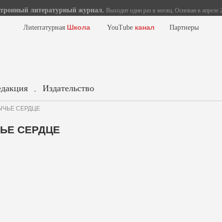
тронный литературный журнал.
Выходит один раз в месяц. Основан в апреле 2
Школа
канал
Лиterraтурная
YouTube
Партнеры
едакция
Издательство
.
БЫЧЬЕ СЕРДЦЕ
ЧЬЕ СЕРДЦЕ