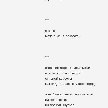
***
я ваза
можно меня показать
***
сказочен берег хрустальный
всякий кто был говорит
от такой красоты
как над пропастью ухает сердце
я любуясь цветастым стеклом
ни порезаться
ни поскользнуться