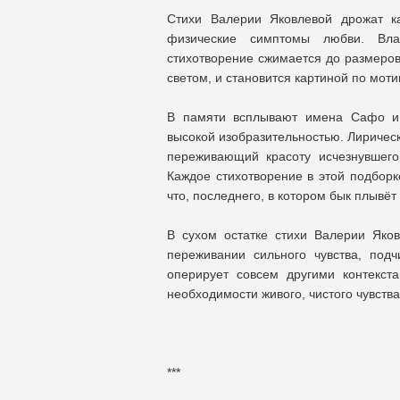
Стихи Валерии Яковлевой дрожат к
физические симптомы любви. Влаж
стихотворение сжимается до размеров
светом, и становится картиной по мот
В памяти всплывают имена Сафо и 
высокой изобразительностью. Лиричес
переживающий красоту исчезнувшего
Каждое стихотворение в этой подборк
что, последнего, в котором бык плывёт
В сухом остатке стихи Валерии Яко
переживании сильного чувства, под
оперирует совсем другими контекст
необходимости живого, чистого чувств
***