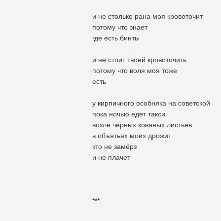
и не столько рана моя кровоточит
потому что знает
где есть бинты
и не стоит твоей кровоточить
потому что воля моя тоже
есть
у кирпичного особняка на советской
пока ночью едет такси
возле чёрных кованых листьев
в объятьях моих дрожит
кто не замёрз
и не плачет
***