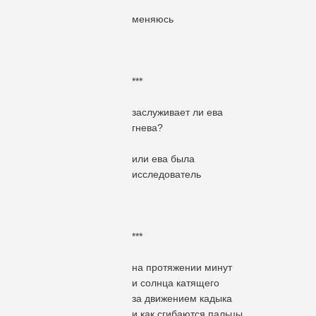
меняюсь
***
заслуживает ли ева
гнева?
или ева была
исследователь
***
на протяжении минут
и солнца катящего
за движением кадыка
и как сгибаются пальцы