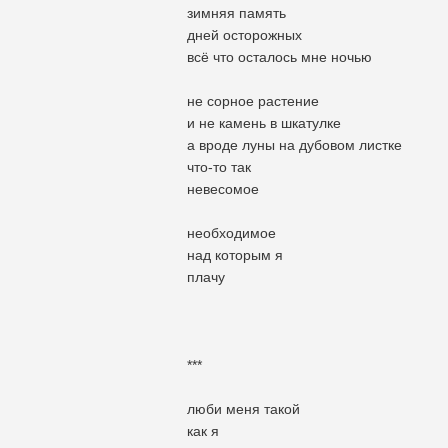
зимняя память
дней осторожных
всё что осталось мне ночью
не сорное растение
и не камень в шкатулке
а вроде луны на дубовом листке
что-то так
невесомое
необходимое
над которым я
плачу
***
люби меня такой
как я