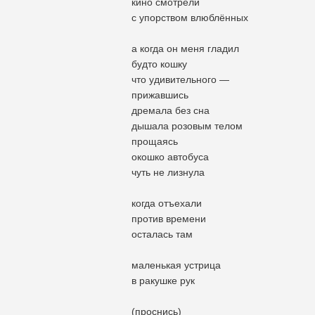
кино смотрели
с упорством влюблённых
а когда он меня гладил
будто кошку
что удивительного —
прижавшись
дремала без сна
дышала розовым телом
прощаясь
окошко автобуса
чуть не лизнула
когда отъехали
против времени
осталась там
маленькая устрица
в ракушке рук
(проснись)