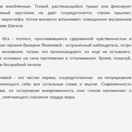
ак влюблённые. Тонкой, растекающейся тушью она фиксирует
ный хрусталик не даёт сосредоточится, строки прыгают,
 иероглифа, потом внезапно вспыхивает, освещенное внутренним
ивам Шагала.
Исэ - поэтесс, прославившихся сдержанной чувственностью и
кая героиня Валерии Яковлевой - остранённый наблюдатель, остро
 мгновения, только что произошедшего, но ещё не остывшего.
е основано на силе притяжения и отталкивания. Кроме, пожалуй,
 в бескрайней печали.
влевой - это чистая лирика, сосредоточенная на непрерывном
чиняющего себе все остальные слова и мысли. Современность
ами, но осторожная вневременность этих стихов напоминает о
а, смягчающего огромное сердце мира.