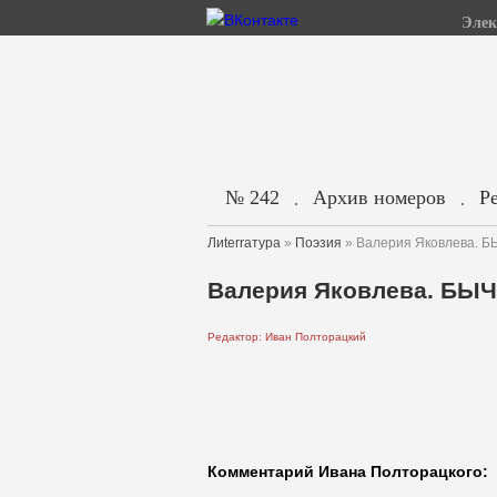
Элек
№ 242
Архив номеров
Р
.
.
Лиterraтура
»
Поэзия
» Валерия Яковлева. 
Валерия Яковлева. БЫ
Редактор: Иван Полторацкий
Комментарий Ивана Полторацкого: