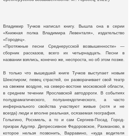
Владимир Тучков написал книгу. Вышла она в серии
«Книжная полка Владимира Левенталя», издательство
«Городец».
«Протяжные песни Среднерусской возвышенности» —
сборник рассказов, всего их четырнадцать. Песни в
названии взялись, конечно же, неспроста, но об этом позже.
В только что вышедшей книге Тучков выступает новым
Шекспиром; певец страстей, он разворачивает свой театр
на свежем воздухе, на северо-востоке московской области,
в среднем течении Ярославской автодороги. В событиях
полудраматического, полуанекдотического, а часто
инфернального свойства участвуют живые (хотя и не
всегда) люди и вполне реальная, осязаемая география.
Голыгино, Росхмель, а то и сам Сергиев-Посад. Город-
призрак Адуляр. Депрессивное Федоровское, Рахманово, в
которое нельзя позвонить, Варравино, «куда водителя