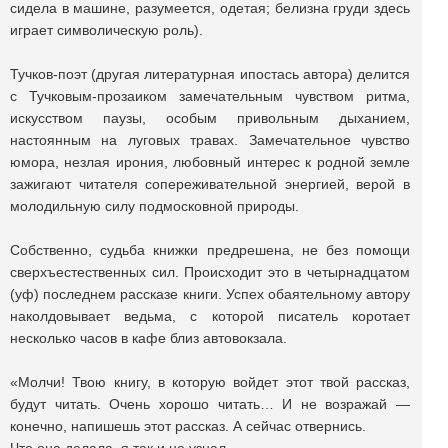
сидела в машине, разумеется, одетая; белизна груди здесь
играет символическую роль).
Тучков-поэт (другая литературная ипостась автора) делится
с Тучковым-прозаиком замечательным чувством ритма,
искусством паузы, особым привольным дыханием,
настоянным на луговых травах. Замечательное чувство
юмора, незлая ирония, любовный интерес к родной земле
зажигают читателя сопереживательной энергией, верой в
молодильную силу подмосковной природы.
Собственно, судьба книжки предрешена, не без помощи
сверхъестественных сил. Происходит это в четырнадцатом
(уф) последнем рассказе книги. Успех обаятельному автору
наколдовывает ведьма, с которой писатель коротает
несколько часов в кафе близ автовокзала.
«Молчи! Твою книгу, в которую войдет этот твой рассказ,
будут читать. Очень хорошо читать… И не возражай —
конечно, напишешь этот рассказ. А сейчас отвернись.