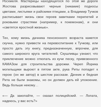
Росхмеля. Мастерицы находящегося по этой же дороге
Жостова разрисовывают черные (никакие) подносы
цветами, листьями и райскими птицами, а Владимир Тучков
расписывает жизнь свои героев завитками перипетий и
роковыми страстями (например, к покемонам), и они
«светятся яростной жизнью».
Тех, кому жизнь дачника пенсионного возраста кажется
скучна, нужно привести на перевоспитание к Тучкову, или
просто дать эту книгу, предназначенную, впрочем, для
самого широкого круга читателей. Скушливцы узнают, что
приключение можно откопать из кучи песку, привезенного
КАМАЗом для строительства дорожки. Череп Йорика
могильщики выроют в пятом акте, рука Риты попадет к
герою (он же автор) в шестом рассказе. Дачник и бедная
Рита не были знакомы, но он должен дать ей упокоение.
Ведь больше некому…
«— Да закопайте, — сказал полицейский. — Лопата,
надеюсь, у вас есть?»