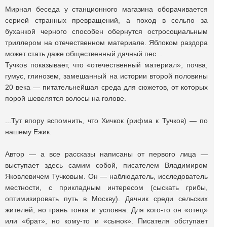
Мирная беседа у станционного магазина оборачивается
серией странных превращений, а поход в сельпо за
буханкой черного способен обернутся остросоциальным
триллером на отечественном материале. Яблоком раздора
может стать даже общественный дачный пес...
Тучков показывает, что «отечественный материал», почва,
гумус, глинозем, замешанный на истории второй половины
20 века — питательнейшая среда для сюжетов, от которых
порой шевелятся волосы на голове.
...Тут впору вспомнить, что Хичкок (рифма к Тучков) — по
нашему Ежик.
Автор — а все рассказы написаны от первого лица —
выступает здесь самим собой, писателем Владимиром
Яковлевичем Тучковым. Он — наблюдатель, исследователь
местности, с прикладным интересом (сыскать грибы,
оптимизировать путь в Москву). Дачник среди сельских
жителей, но грань тонка и условна. Для кого-то он «отец»
или «брат», но кому-то и «сынок». Писателя обступает