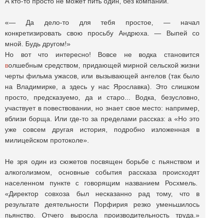
А кто-то просто не может пить один, без компании.
«— Да дело-то для тебя простое, — начал
конкретизировать свою просьбу Андрюха. — Выпей со
мной. Будь другом!»
Но вот что интересно! Вовсе не водка становится
в
олшебным средством, придающей мирной сельской жизни
черты фильма ужасов, или вызывающей ангелов (так было
на Владимирке, а здесь у нас Ярославка). Это слишком
просто, предсказуемо, да и старо... Водка, безусловно,
участвует в повествовании, но знает свое место: например,
вблизи борща. Или где-то за пределами рассказ: а «Но это
уже совсем другая история, подробно изложенная в
милицейском протоколе».
Не зря один из сюжетов посвящен борьбе с пьянством и
алкоголизмом, основные события рассказа происходят
населенном пункте с говорящим названием Росхмель.
«Директор совхоза был несказанно рад тому, что в
результате деятельности Порфирия резко уменьшилось
пьянство. Отчего выросла производительность труда.»