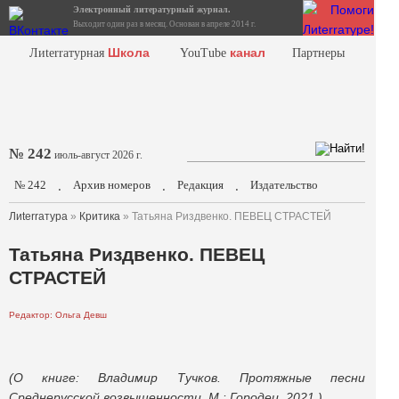
Электронный литературный журнал.
Выходит один раз в месяц. Основан в апреле 2014 г.
Школа
канал
Лиterraтурная
YouTube
Партнеры
№ 242
июль-август 2026 г.
№ 242
Архив номеров
Редакция
Издательство
.
.
.
Лиterraтура
»
Критика
» Татьяна Риздвенко. ПЕВЕЦ СТРАСТЕЙ
Татьяна Риздвенко. ПЕВЕЦ
СТРАСТЕЙ
Редактор: Ольга Девш
(О книге: Владимир Тучков. Протяжные песни
Среднерусской возвышенности. М.: Городец, 2021.)