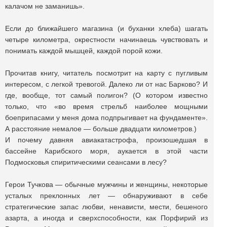
калачом не заманишь».
Если до ближайшего магазина (и буханки хлеба) шагать
четыре километра, окрестности начинаешь чувствовать и
понимать каждой мышцей, каждой порой кожи.
Прочитав книгу, читатель посмотрит на карту с пугливым
интересом, с легкой тревогой. Далеко ли от нас Барково? И
где, вообще, тот самый полигон? (О котором известно
только, что «во время стрельб наиболее мощными
боеприпасами у меня дома подпрыгивает на фундаменте».
А расстояние немалое — больше двадцати километров.)
И почему давняя авиакатастрофа, произошедшая в
бассейне Карибского моря, аукается в этой части
Подмосковья спиритическими сеансами в лесу?
Герои Тучкова — обычные мужчины и женщины, некоторые
усталых преклонных лет — обнаруживают в себе
стратегические запас любви, ненависти, мести, бешеного
азарта, а иногда и сверхспособности, как Порфирий из