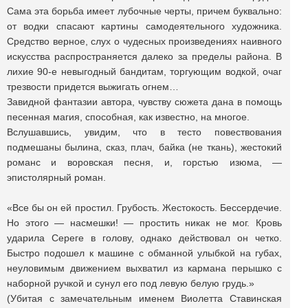
Сама эта борьба имеет лубочные черты, причем буквально:
от водки спасают картины самодеятельного художника.
Средство верное, слух о чудесных произведениях наивного
искусства распространяется далеко за пределы района. В
лихие 90-е невыгодный бандитам, торгующим водкой, очаг
трезвости придется выжигать огнем…
Завидной фантазии автора, чувству сюжета дана в помощь
песенная магия, способная, как известно, на многое.
Вслушавшись, увидим, что в тесто повествования
подмешаны былина, сказ, плач, байка (не ткань), жестокий
романс и воровская песня, и, горстью изюма, —
эпистолярный роман.
«Все бы он ей простил. Грубость. Жестокость. Бессердечие.
Но этого — насмешки! — простить никак не мог. Кровь
ударила Сереге в голову, однако действовал он четко.
Быстро подошел к машине с обманной улыбкой на губах,
неуловимым движением выхватил из кармана перышко с
наборной ручкой и сунул его под левую белую грудь.»
(Убитая с замечательным именем Виолетта Ставинская