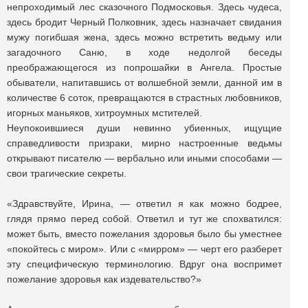
непроходимый лес сказочного Подмосковья. Здесь чудеса,
здесь бродит Черный Полковник, здесь назначает свидания
мужу погибшая жена, здесь можно встретить ведьму или
загадочного Саню, в ходе недолгой беседы
преображающегося из попрошайки в Ангела. Простые
обыватели, напитавшись от волшебной земли, данной им в
количестве 6 соток, превращаются в страстных любовников,
игорных маньяков, хитроумных мстителей.
Неупокоившиеся души невинно убиенных, ищущие
справедливости призраки, мирно настроенные ведьмы
открывают писателю — вербально или иными способами —
свои трагические секреты.
«Здравствуйте, Ирина, — ответил я как можно бодрее,
глядя прямо перед собой. Ответил и тут же спохватился:
может быть, вместо пожелания здоровья было бы уместнее
«покойтесь с миром». Или с «мирром» — черт его разберет
эту специфическую терминологию. Вдруг она воспримет
пожелание здоровья как издевательство?»