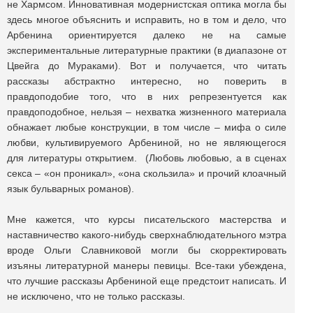
не Хармсом. Инновативная модернистская оптика могла бы
здесь многое объяснить и исправить, но в том и дело, что
Арбенина ориентируется далеко не на самые
экспериментальные литературные практики (в диапазоне от
Цвейга до Мураками). Вот и получается, что читать
рассказы абстрактно интересно, но поверить в
правдоподобие того, что в них репрезентуется как
правдоподобное, нельзя ‒ нехватка жизненного материала
обнажает любые конструкции, в том числе ‒ мифа о силе
любви, культивируемого Арбениной, но не являющегося
для литературы открытием. (Любовь любовью, а в сценах
секса ‒ «он проникал», «она скользила» и прочий клоачный
язык бульварных романов).
Мне кажется, что курсы писательского мастерства и
наставничество какого-нибудь сверхнаблюдательного мэтра
вроде Ольги Славниковой могли бы скорректировать
изъяны литературной манеры певицы. Все-таки убеждена,
что лучшие рассказы Арбениной еще предстоит написать. И
не исключено, что не только рассказы.