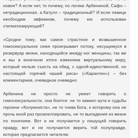
новое? А если нет, то почему, по логике Арбениной, Сафо ‒
нетрадиционная, а Катулл ‒ традиционный? И если певице
необходим эвфемизм, почему ею использован
стигматизирующий?
«Сродни тому, как самое страстное и возвышенное
гомосексуальное семя проигрывает потоку, несущемуся в
резервуар жизни, находящийся между ног женщины, так же
и мы в конечном итоге изменяем виртуальному миру,
который нельзя съесть на обед, с одной-единственной, но
настоящей горячей чашей риса» («Карантин») ‒ без
комментариев, очевидное очевидно.
Арбенина не просто не умеет говорить о
гомосексуальности, она боится: не то каминг-аута и судьбы
героини «Колумниста», не то гнева Бога, к которому она не
прочь иной раз проапеллировать, не то выпадения из жизни
по понятиям. Вот и не получается у пишущей говорить
правду, вот и не получается верить той полуправде,
которая предлагается читателю.