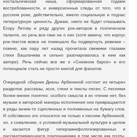
ностальгическая ниша, сформированная годами
востребованности, и инверсионные следы от того, что в
русском роке, действительно, имело социальную и подчас
литературную ценность. Думаю, никто не будет отказывать
Егору Летову и ряду других рок-авторов в поэтическом
таланте, но речь все-таки не о них (хотя замечу, что корпус
рок-текстов вовсе не помешало бы подвергнуть ревизии ‒
помню, как пару лет назад прочитала свежими глазами
стихи Башлачева и сильно разочаровалась в нем как
авторе). Речь сейчас все же о «Снежном барсе» и его
потенциале стать не просто книгой для фанатов.
Очередной сборник Дианы Арбениной состоит из четырех
разделов: рассказы, эссе, стихи и тексты песен. С песнями
более-менее понятно: особого смысла в их чтении нет, без
музыки и авторской манеры исполнения они превращаются
в ряды зачем-то сцепленных и положенных на бумагу слов.
И собственно это относится не только к песням Арбениной,
но, к сожалению, к условной музыкальной культуре в целом
и касается фигур гиперзамифологизированных и
рассматривающихся поклонниками в том числе как поэты,