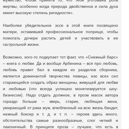
мужество, чтобы принять то, что тебе уготована роль
жертвы, особенно когда природа двойственна и сила духа
имеет высокую степень ригидности».
Наиболее убедительное эссе в этой книге посвящено
матери, оставившей профессиональное поприще, чтобы
помогать дочери растить детей и участвовать в ее
гастрольной жизни.
Возможно, кого-то подкупает тот факт, что «Снежный барс»
‒ книга о любви. Да и вообще Арбенина ‒ вся про любовь,
любовь правит бал в каждом из разделов сборника,
является доминантой творчества певицы, изо всех сил
старающейся создать образ женщины, живущей для любви
и любовью (что всегда успешно монетизируется шоу-
бизнесом). Надо отдать должное, в прозе масок автора
гораздо больше ‒ зверь, старик, любящая жена,
умирающий от рака муж, влюбленный на всю жизнь бандит,
нежный боксер и т. д. и т. п. ‒ героев здесь много,
обстоятельства самые разнообразные, слог четкий и
лаконичный. В принципе проза ‒ лучшее, что есть в