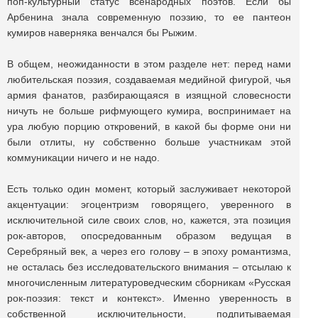
поп-культурный статус всенародных поэтов. Если бы
Арбенина знала современную поэзию, то ее пантеон
кумиров наверняка венчался бы Рыжим.
В общем, неожиданности в этом разделе нет: перед нами
любительская поэзия, создаваемая медийной фигурой, чья
армия фанатов, разбирающаяся в изящной словесности
ничуть не больше рифмующего кумира, воспринимает на
ура любую порцию откровений, в какой бы форме они ни
были отлиты, ну собственно больше участникам этой
коммуникации ничего и не надо.
Есть только один момент, который заслуживает некоторой
акцентуации: эгоцентризм говорящего, уверенного в
исключительной силе своих слов, но, кажется, эта позиция
рок-авторов, опосредованным образом ведущая в
Серебряный век, а через его голову ‒ в эпоху романтизма,
не осталась без исследовательского внимания ‒ отсылаю к
многочисленным литературоведческим сборникам «Русская
рок-поэзия: текст и контекст». Именно уверенность в
собственной исключительности, подпитываемая