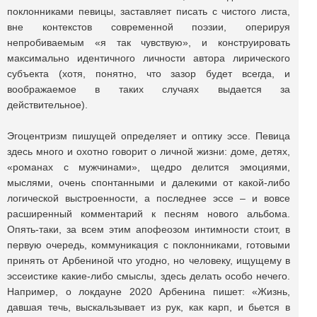
поклонниками певицы, заставляет писать с чистого листа,
вне контекстов современной поэзии, оперируя
непробиваемым «я так чувствую», и конструировать
максимально идентичного личности автора лирического
субъекта (хотя, понятно, что зазор будет всегда, и
воображаемое в таких случаях выдается за
действительное).
Эгоцентризм пишущей определяет и оптику эссе. Певица
здесь много и охотно говорит о личной жизни: доме, детях,
«романах с мужчинами», щедро делится эмоциями,
мыслями, очень спонтанными и далекими от какой-либо
логической выстроенности, а последнее эссе ‒ и вовсе
расширенный комментарий к песням нового альбома.
Опять-таки, за всем этим апофеозом интимности стоит, в
первую очередь, коммуникация с поклонниками, готовыми
принять от Арбениной что угодно, но человеку, ищущему в
эссеистике какие-либо смыслы, здесь делать особо нечего.
Например, о локдауне 2020 Арбенина пишет: «Жизнь,
давшая течь, выскальзывает из рук, как карп, и бьется в