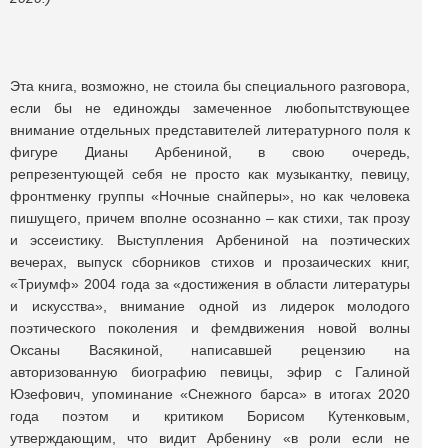
Эта книга, возможно, не стоила бы специального разговора,
если бы не единожды замеченное любопытствующее
внимание отдельных представителей литературного поля к
фигуре Дианы Арбениной, в свою очередь,
репрезентующей себя не просто как музыкантку, певицу,
фронтменку группы «Ночные снайперы», но как человека
пишущего, причем вполне осознанно ‒ как стихи, так прозу
и эссеистику. Выступления Арбениной на поэтических
вечерах, выпуск сборников стихов и прозаических книг,
«Триумф» 2004 года за «достижения в области литературы
и искусства», внимание одной из лидерок молодого
поэтического поколения и фемдвижения новой волны
Оксаны Васякиной, написавшей рецензию на
авторизованную биографию певицы, эфир с Галиной
Юзефович, упоминание «Снежного барса» в итогах 2020
года поэтом и критиком Борисом Кутенковым,
утверждающим, что видит Арбенину «в роли если не