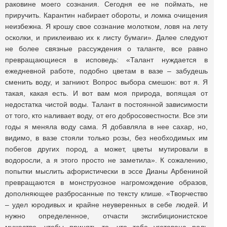
раковине моего сознания. Сегодня ее не поймать, не
приручить. Карантин набирает обороты, и ломка очищения
неизбежна. Я крошу свое сознание молотком, ловя на лету
осколки, и приклеиваю их к листу бумаги». Далее следуют
не более связные рассуждения о таланте, все равно
превращающиеся в исповедь: «Талант нуждается в
ежедневной работе, подобно цветам в вазе ‒ забудешь
сменить воду, и загниют. Вопрос выбора смешон: вот я. Я
такая, какая есть. И вот вам моя природа, вопящая от
недостатка чистой воды. Талант в постоянной зависимости
от того, кто наливает воду, от его добросовестности. Все эти
годы я меняла воду сама. Я добавляла в нее сахар, но,
видимо, в вазе стояли только розы, без необходимых им
побегов других пород, а может, цветы мутировали в
водоросли, а я этого просто не заметила». К сожалению,
попытки мыслить афористически в эссе Дианы Арбениной
превращаются в монструозное нагромождение образов,
дополняющее разбросанные по тексту клише. «Творчество
‒ удел юродивых и крайне неуверенных в себе людей. И
нужно определенное, отчасти эксгибиционистское