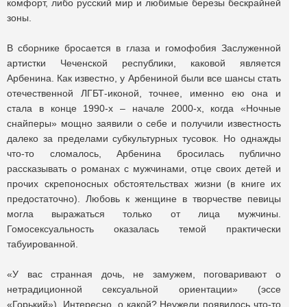
комфорт, либо русский мир и любимые березы бескрайней
зоны.
В сборнике бросается в глаза и гомофобия Заслуженной
артистки Чеченской республики, каковой является
Арбенина. Как известно, у Арбениной были все шансы стать
отечественной ЛГБТ-иконой, точнее, именно ею она и
стала в конце 1990-х ‒ начале 2000-х, когда «Ночные
снайперы» мощно заявили о себе и получили известность
далеко за пределами субкультурных тусовок. Но однажды
что-то сломалось, Арбенина бросилась публично
рассказывать о романах с мужчинами, отце своих детей и
прочих скрепоносных обстоятельствах жизни (в книге их
предостаточно). Любовь к женщине в творчестве певицы
могла выражаться только от лица мужчины.
Гомосексуальность оказалась темой практически
табуированной.
«У вас странная дочь, не замужем, поговаривают о
нетрадиционной сексуальной ориентации» (эссе
«Горький»). Интересно, о какой? Неужели появилось что-то