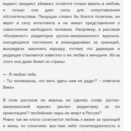
кидают, предают, убивают, остается только верить в любовь
и только она дает силы для сопротивления
обстоятельствам. Пишущая словно бы боится политики, не
верит в силу интеллекта и не имеет представления о
самостоянии свободного человека. Например, в рассказе
«Колумнист» редакторка русско-американского журнала,
находящаяся постоянно в командировках за границей,
вынуждена закончить карьеру, потому что дирекции и
редакции становится известно о ее любви к женщине. Из-за
этого она даже бежит из страны.
«‒ Я люблю тебя.
‒ Ты понимаешь, что жить здесь нам не дадут? ‒ ответила
Вика».
В этом рассказе не веришь ни одному слову: русско-
американский журнал уволил редакторку за ее
ориентацию? лесбийские пары не живут в России?
Ровно так же плохо сочетается любовь к жизни за границей
и жизнь по понятиям: все-таки либо политкорректность и