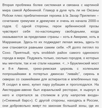
Вторая проблема более системная и связана с картиной
мира самой Арбениной. Гламур в духе чуть ли не Оксаны
Робски плюс приблатненная героика à la Захар Прилепин ‒
сочетание гремучее и дремучее и очень из начала 2000-х
годов. С одной стороны, герои арбенинской прозы
чувствуют себя по-настоящему свободными, когда
оказываются за пределами страны ‒ хоть в Америке, хоть в
Марракеше. Здесь-то их поджидает легкая жизнь, здесь-то
они становятся равными самим себе. «Я долго петлял по
Сохо. Приятный, чуть snobbish район самого одинокого
города в мире. Подумать только, сколько городов, о которых
мы мечтали, так и не стали нашими. <...> Бруклинский мост
и 8-я Авеню, греко-римская церковь с холеными
попрошайками в потертых джинсах “ливайс”, сирень в
скверах со скамейками для аспирантов и влюбленных пар.
Я сходил в кино, купил пару рубашек и проголодался. На
Амстердам-авеню был израильский ресторан, я нырнул в
него и спрятался за столиком в углу напротив входа»
(«Снежный барс»). С другой стороны, находясь в России,
они добровольно живут по законам большой зоны, где их