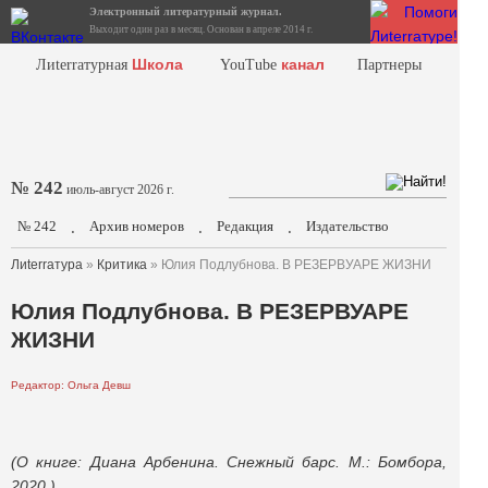
Электронный литературный журнал.
Выходит один раз в месяц. Основан в апреле 2014 г.
Школа
канал
Лиterraтурная
YouTube
Партнеры
№ 242
июль-август 2026 г.
№ 242
Архив номеров
Редакция
Издательство
.
.
.
Лиterraтура
»
Критика
» Юлия Подлубнова. В РЕЗЕРВУАРЕ ЖИЗНИ
Юлия Подлубнова. В РЕЗЕРВУАРЕ
ЖИЗНИ
Редактор: Ольга Девш
(О книге: Диана Арбенина. Снежный барс. М.: Бомбора,
2020.)