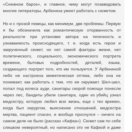
«Снежном барсе», и главное, чему могут позавидовать
многие литераторы, Арбенина умеет работать с сюжетом.
Но и с прозой певицы, как минимум, две проблемы. Первую
я бы обозначила как романтическую оторванность от
реальности при установке автора на типичность и
узнаваемость происходящего, т. е. когда есть герои и
закрученный сюжет, но нет самой фактуры жизни, нет
политического, социального, экономического портрета
времени, бытовых подробностей, деталей, языка,
создающего портрет того, кто им пользуется. У Арбениной
либо не настроена миметическая оптика, либо она не
понимает, как работать с тем, что ее окружает. Шел-шел,
попал под колеса ауди, санитары скорой помощи понесли
через лес, бандиты убили санитара, один из убийц узнал
медсестру, которую любил всю жизнь, еще с тех времен,
когда был хирургом, выяснение отношений, медсестра
мертва, пациент спасен, и вообще проснулся ‒ ничего на
самом деле не было (рассказ «Кафка»). Сюжет сам по себе
слишком невероятный, но написано это не Кафкой и даже