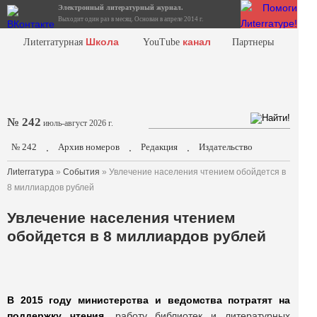
Электронный литературный журнал.
Выходит один раз в месяц. Основан в апреле 2014 г.
Школа
канал
Лиterraтурная
YouTube
Партнеры
№ 242
июль-август 2026 г.
№ 242
Архив номеров
Редакция
Издательство
.
.
.
Лиterraтура
»
События
» Увлечение населения чтением обойдется в
8 миллиардов рублей
Увлечение населения чтением
обойдется в 8 миллиардов рублей
В 2015 году министерства и ведомства потратят на
поддержку чтения
, работу библиотек и литературных