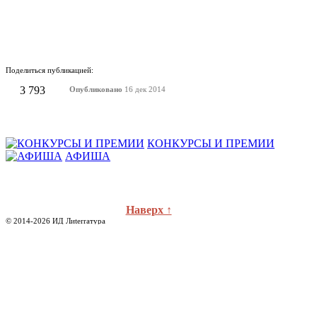
Поделиться публикацией:
3 793
Опубликовано
16 дек 2014
КОНКУРСЫ И ПРЕМИИ
АФИША
Наверх ↑
© 2014-2026 ИД Лиterraтура
Правовая информация
Владелец - Наталья Комелькова
Авторизация
ВХОД НА САЙТ
Зарегистрироваться