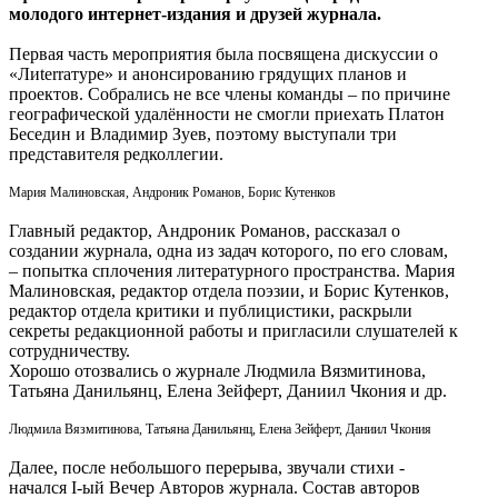
молодого интернет-издания и друзей журнала.
Первая часть мероприятия была посвящена дискуссии о
«Лиterraтуре» и анонсированию грядущих планов и
проектов. Собрались не все члены команды – по причине
географической удалённости не смогли приехать Платон
Беседин и Владимир Зуев, поэтому выступали три
представителя редколлегии.
Мария Малиновская, Андроник Романов, Борис Кутенков
Главный редактор, Андроник Романов, рассказал о
создании журнала, одна из задач которого, по его словам,
– попытка сплочения литературного пространства. Мария
Малиновская, редактор отдела поэзии, и Борис Кутенков,
редактор отдела критики и публицистики, раскрыли
секреты редакционной работы и пригласили слушателей к
сотрудничеству.
Хорошо отозвались о журнале Людмила Вязмитинова,
Татьяна Данильянц, Елена Зейферт, Даниил Чкония и др.
Людмила Вязмитинова, Татьяна Данильянц, Елена Зейферт, Даниил Чкония
Далее, после небольшого перерыва, звучали стихи -
начался I-ый Вечер Авторов журнала. Состав авторов