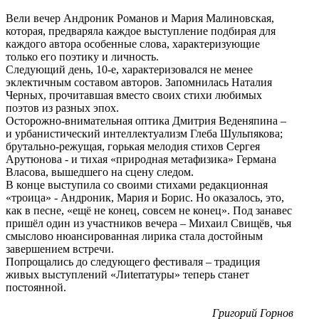
Вели вечер Андроник Романов и Мария Малиновская,
которая, предваряла каждое выступление подбирая для
каждого автора особенные слова, характеризующие
только его поэтику и личность.
Следующий день, 10-е, характеризовался не менее
эклектичным составом авторов. Запомнилась Наталия
Черных, прочитавшая вместо своих стихи любимых
поэтов из разных эпох.
Осторожно-внимательная оптика Дмитрия Веденяпина –
и урбанистический интеллектуализм Глеба Шульпякова;
брутально-режущая, горькая мелодия стихов Сергея
Арутюнова - и тихая «природная метафизика» Германа
Власова, вышедшего на сцену следом.
В конце выступила со своими стихами редакционная
«троица» - Андроник, Мария и Борис. Но оказалось, это,
как в песне, «ещё не конец, совсем не конец». Под занавес
пришёл один из участников вечера – Михаил Свищёв, чья
смыслово нюансированная лирика стала достойным
завершением встречи.
Попрощались до следующего фестиваля – традиция
живых выступлений «Лиterraтуры» теперь станет
постоянной.
Григорий Горнов