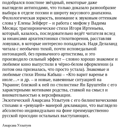
подобрался поистине звёздный, некоторые даже
выглядели антиподами, что только доказало разнообразие
выбора в отделе поэзии и широту вкусового диапазона.
Филологическая зоркость, внимание к звуковым оттенкам
слова у Елены Зейферт – и работа с мифом у Вадима
Месяца; трагииронические стихи Игоря Иртеньева,
который, казалось, последовательно ведёт читателя вслед
за нюансами архитектоники стихотворения, расставляя
ловушки, в которые интересно попадаться. Надя Делаланд
читала с необычно тихой, почти исповедальной
интонацией, без привычного артистизма, и это
производило сильный эффект – словно хорошо знакомое и
любимое кино выпустили в чёрно-белом оформлении (а
потом она призналась, что просто устала). Знакомые и
любимые стихи Инны Кабыш – «Кто варит варенье в
июле…» и др. – и новые, навеянные ситуацией на
Украине; близкий к ней по стилистике Ян Бруштейн с его
характерными мотивами родства, ставкой на смысл и
внимательностью к версификации.
Экзотический Амарсана Улзытуев с его билингвическими
стихами и «ревущей» манерой декламации, что выглядело
абсолютно индивидуально на фоне преимущественно
русской просодии остальных выступающих.
Амарсана Улзытуев