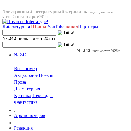
Электронный литературный журнал.
Выходит один раз в
месяц. Основан в апреле 2014 г.
Лиterraтурная
Школа
YouTube
канал
Партнеры
№ 242
июль-август 2026 г.
№ 242
июль-август 2026 г.
№ 242
Весь номер
Актуальное
Поэзия
Проза
Драматургия
Критика
Переводы
Фантастика
.
Архив номеров
.
Редакция