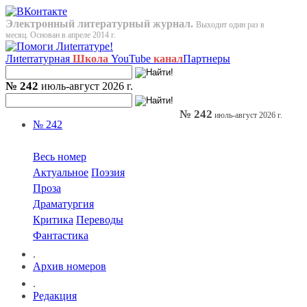
Электронный литературный журнал.
Выходит один раз в
месяц. Основан в апреле 2014 г.
Лиterraтурная
Школа
YouTube
канал
Партнеры
№ 242
июль-август 2026 г.
№ 242
июль-август 2026 г.
№ 242
Весь номер
Актуальное
Поэзия
Проза
Драматургия
Критика
Переводы
Фантастика
.
Архив номеров
.
Редакция