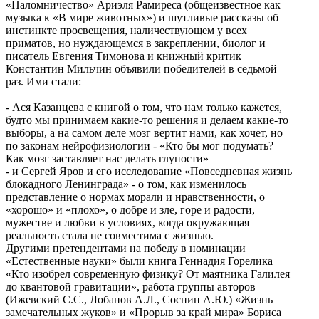
«Паломничество» Ариэля Рамиреса (общеизвестное как
музыка к «В мире животных») и шутливые рассказы об
инстинкте просвещения, наличествующем у всех
приматов, но нуждающемся в закреплении, биолог и
писатель Евгения Тимонова и книжный критик
Константин Мильчин объявили победителей в седьмой
раз. Ими стали:
- Ася Казанцева с книгой о том, что нам только кажется,
будто мы принимаем какие-то решения и делаем какие-то
выборы, а на самом деле мозг вертит нами, как хочет, но
по законам нейрофизиологии - «Кто бы мог подумать?
Как мозг заставляет нас делать глупости»
- и Сергей Яров и его исследование «Повседневная жизнь
блокадного Ленинграда» - о том, как изменилось
представление о нормах морали и нравственности, о
«хорошо» и «плохо», о добре и зле, горе и радости,
мужестве и любви в условиях, когда окружающая
реальность стала не совместима с жизнью.
Другими претендентами на победу в номинации
«Естественные науки» были книга Геннадия Горелика
«Кто изобрел современную физику? От маятника Галилея
до квантовой гравитации», работа группы авторов
(Ижевский C.С., Лобанов А.Л., Соснин А.Ю.) «Жизнь
замечательных жуков» и «Прорыв за край мира» Бориса