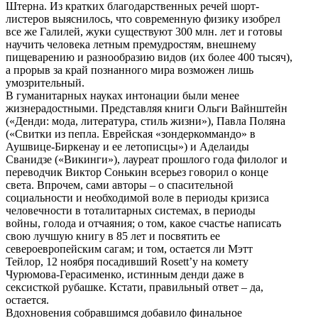
Штерна. Из кратких благодарственных речей шорт-
листеров выяснилось, что современную физику изобрел
все же Галилей, жуки существуют 300 млн. лет и готовы
научить человека летным премудростям, внешнему
пищеварению и разнообразию видов (их более 400 тысяч),
а прорыв за край познанного мира возможен лишь
умозрительный.
В гуманитарных науках интонации были менее
жизнерадостными. Представляя книги Ольги Вайнштейн
(«Денди: мода, литература, стиль жизни»), Павла Поляна
(«Свитки из пепла. Еврейская «зондеркоммандо» в
Аушвице-Биркенау и ее летописцы») и Аделаиды
Сванидзе («Викинги»), лауреат прошлого года филолог и
переводчик Виктор Сонькин всерьез говорил о конце
света. Впрочем, сами авторы – о спасительной
социальности и необходимой воле в периоды кризиса
человечности в тоталитарных системах, в периоды
войны, голода и отчаяния; о том, какое счастье написать
свою лучшую книгу в 85 лет и посвятить ее
североевропейским сагам; и том, остается ли Мэтт
Тейлор, 12 ноября посадивший Rosett’у на комету
Чурюмова-Герасименко, истинным денди даже в
сексисткой рубашке. Кстати, правильный ответ – да,
остается.
Вдохновения собравшимся добавило финальное