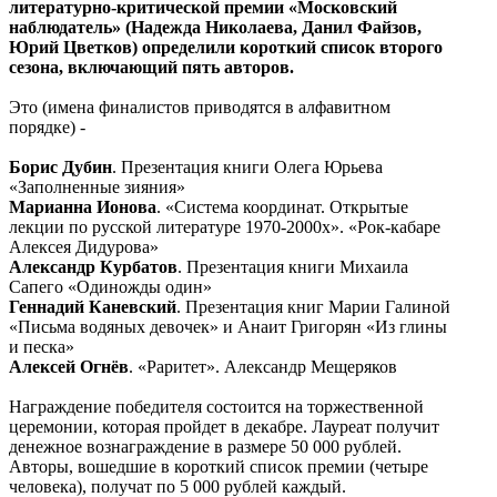
литературно-критической премии «Московский
наблюдатель» (Надежда Николаева, Данил Файзов,
Юрий Цветков) определили короткий список второго
сезона, включающий пять авторов.
Это (имена финалистов приводятся в алфавитном
порядке) -
Борис Дубин
. Презентация книги Олега Юрьева
«Заполненные зияния»
Марианна Ионова
. «Система координат. Открытые
лекции по русской литературе 1970-2000х». «Рок-кабаре
Алексея Дидурова»
Александр Курбатов
. Презентация книги Михаила
Сапего «Одиножды один»
Геннадий Каневский
. Презентация книг Марии Галиной
«Письма водяных девочек» и Анаит Григорян «Из глины
и песка»
Алексей Огнёв
. «Раритет». Александр Мещеряков
Награждение победителя состоится на торжественной
церемонии, которая пройдет в декабре. Лауреат получит
денежное вознаграждение в размере 50 000 рублей.
Авторы, вошедшие в короткий список премии (четыре
человека), получат по 5 000 рублей каждый.