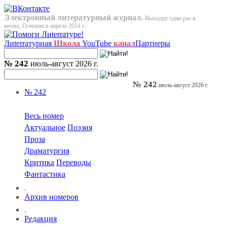
Электронный литературный журнал.
Выходит один раз в
месяц. Основан в апреле 2014 г.
Лиterraтурная
Школа
YouTube
канал
Партнеры
№ 242
июль-август 2026 г.
№ 242
июль-август 2026 г.
№ 242
Весь номер
Актуальное
Поэзия
Проза
Драматургия
Критика
Переводы
Фантастика
.
Архив номеров
.
Редакция