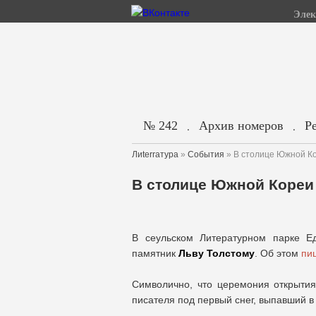
Элек
№ 242
Архив номеров
Р
.
.
Лиterraтура
»
События
» В столице Южной Ко
В столице Южной Кореи
В сеульском Литературном парке Е
памятник
Льву Толстому
. Об этом
пи
Символично, что церемония открытия 
писателя под первый снег, выпавший в 