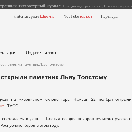
тронный литературный журнал.
Выходит один раз в месяц. Основан в апреле 2
Школа
канал
Лиterraтурная
YouTube
Партнеры
едакция
Издательство
.
реи открыли памятник Льву Толстому
 открыли памятник Льву Толстому
джан на живописном склоне горы Намсан 22 ноября открыли
шет
ТАСС.
состоялась в день 111-летия со дня похорон великого русского
Республике Корея в этом году.