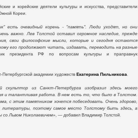
ские и корейские деятели культуры и искусства, представители
Южной Кореи.
ик" есть очевидный корень - "память". Люди уходят, но они
чень важно. Лев Толстой оставил огромное наследие, прежде
ения, свои философские мысли, которые и сегодня остаются
ому его продолжают читать, издавать, переводить на разные
ик президента РФ по вопросам культуры и праправнук
т-Петербургской академии художеств
Екатерина Пильникова
.
й скульптор из Санкт-Петербурга изобразил здесь моего
ая и талантливая работа. В нем есть то, что было в Толстом.
ма, с этим памятником хочется побеседовать. Очень здорово,
м литературы, поэтому самое место Толстому быть здесь, а
 со Львом Николаевичем»
, — добавил Владимир Толстой.