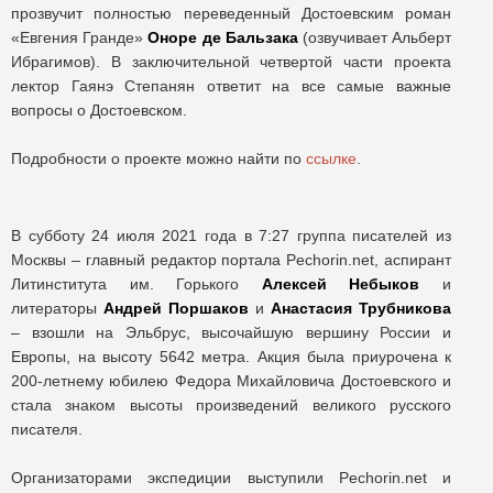
прозвучит полностью переведенный Достоевским роман
«Евгения Гранде»
Оноре де Бальзака
(озвучивает Альберт
Ибрагимов). В заключительной четвертой части проекта
лектор Гаянэ Степанян ответит на все самые важные
вопросы о Достоевском.
Подробности о проекте можно найти по
ссылке
.
В субботу 24 июля 2021 года в 7:27 группа писателей из
Москвы – главный редактор портала Pechorin.net, аспирант
Литинститута им. Горького
Алексей Небыков
и
литераторы
Андрей Поршаков
и
Анастасия Трубникова
– взошли на Эльбрус, высочайшую вершину России и
Европы, на высоту 5642 метра. Акция была приурочена к
200-летнему юбилею Федора Михайловича Достоевского и
стала знаком высоты произведений великого русского
писателя.
Организаторами экспедиции выступили Pechorin.net и