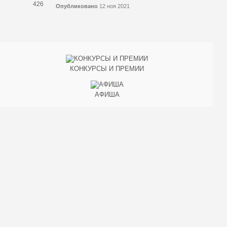
426
Опубликовано
12 ноя 2021
КОНКУРСЫ И ПРЕМИИ
АФИША
Наверх ↑
© 2014-2026 ИД Лиterraтура
Правовая информация
Владелец - Наталья Комелькова