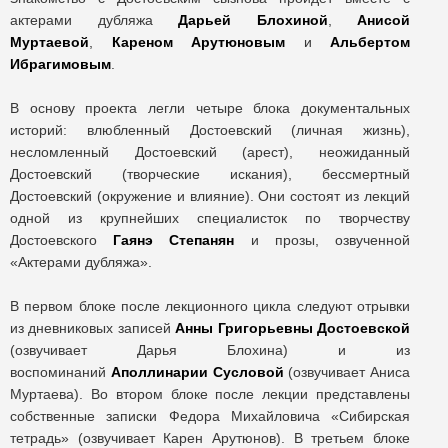
актерами дубляжа
Дарьей Блохиной
,
Анисой
Муртаевой
,
Кареном Арутюновым
и
Альбертом
Ибрагимовым
.
В основу проекта легли четыре блока документальных
историй: влюбленный Достоевский (личная жизнь),
несломленный Достоевский (арест), неожиданный
Достоевский (творческие искания), бессмертный
Достоевский (окружение и влияние). Они состоят из лекций
одной из крупнейших специалисток по творчеству
Достоевского
Гаянэ Степанян
и прозы, озвученной
«Актерами дубляжа».
В первом блоке после лекционного цикла следуют отрывки
из дневниковых записей
Анны Григорьевны Достоевской
(озвучивает Дарья Блохина) и из
воспоминаний
Аполлинарии Сусловой
(озвучивает Аниса
Муртаева). Во втором блоке после лекции представлены
собственные записки Федора Михайловича «Сибирская
тетрадь» (озвучивает Карен Арутюнов). В третьем блоке