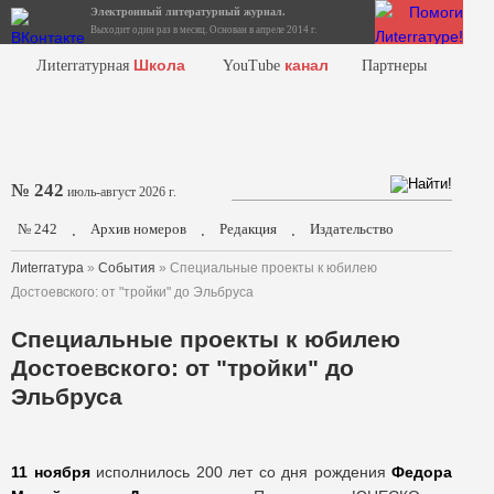
Электронный литературный журнал.
Выходит один раз в месяц. Основан в апреле 2014 г.
Школа
канал
Лиterraтурная
YouTube
Партнеры
№ 242
июль-август 2026 г.
№ 242
Архив номеров
Редакция
Издательство
.
.
.
Лиterraтура
»
События
» Специальные проекты к юбилею
Достоевского: от "тройки" до Эльбруса
Специальные проекты к юбилею
Достоевского: от "тройки" до
Эльбруса
11 ноября
исполнилось 200 лет со дня рождения
Федора