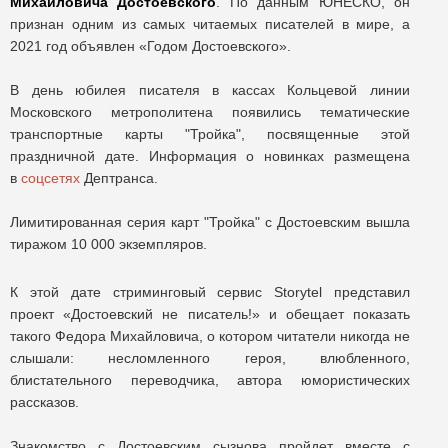
Михайловича Достоевского
. По данным ЮНЕСКО, он
признан одним из самых читаемых писателей в мире, а
2021 год объявлен «Годом Достоевского».
В день юбилея писателя в кассах Кольцевой линии
Московского метрополитена появились тематические
транспортные карты "Тройка", посвященные этой
праздничной дате. Информация о новинках размещена
в
соцсетях
Дептранса.
Лимитированная серия карт "Тройка" с Достоевским вышла
тиражом 10 000 экземпляров.
К этой дате стриминговый сервис Storytel представил
проект «Достоевский не писатель!» и обещает показать
такого Федора Михайловича, о котором читатели никогда не
слышали: несломленного героя, влюбленного,
блистательного переводчика, автора юмористических
рассказов.
Знакомство с Достоевским сызнова пройдет вместе с