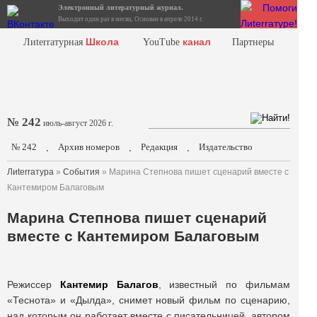
Электронный литературный журнал.
Выходит один раз в месяц. Основан в апреле 2014 г.
Школа
канал
Лиterraтурная
YouTube
Партнеры
№ 242
июль-август 2026 г.
№ 242
Архив номеров
Редакция
Издательство
.
.
.
Лиterraтура
»
События
» Марина Степнова пишет сценарий вместе с
Кантемиром Балаговым
Марина Степнова пишет сценарий
вместе с Кантемиром Балаговым
Режиссер
Кантемир Балагов
, известный по фильмам
«Теснота» и «Дылда», снимет новый фильм по сценарию,
над которым он работает вместе с писательницей, автором