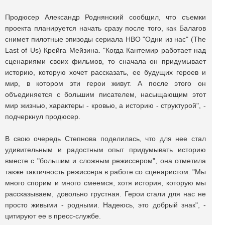
Продюсер Александр Роднянский сообщил, что съемки
проекта планируется начать сразу после того, как Балагов
снимет пилотные эпизоды сериала HBO "Одни из нас" (The
Last of Us) Крейга Мейзина. "Когда Кантемир работает над
сценариями своих фильмов, то сначала он придумывает
историю, которую хочет рассказать, ее будущих героев и
мир, в котором эти герои живут. А после этого он
объединяется с большим писателем, насыщающим этот
мир жизнью, характеры - кровью, а историю - структурой", -
подчеркнул продюсер.
В свою очередь Степнова поделилась, что для нее стал
удивительным и радостным опыт придумывать историю
вместе с "большим и сложным режиссером", она отметила
также тактичность режиссера в работе со сценаристом. "Мы
много спорим и много смеемся, хотя история, которую мы
рассказываем, довольно грустная. Герои стали для нас не
просто живыми - родными. Надеюсь, это добрый знак", -
цитируют ее в пресс-службе.