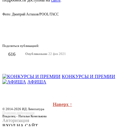
Подробности доступны на
сайте
.
Фото: Дмитрий Астахов/POOL/ТАСС
Поделиться публикацией:
616
Опубликовано
22 фев 2021
КОНКУРСЫ И ПРЕМИИ
АФИША
Наверх ↑
© 2014-2026 ИД Лиterraтура
Правовая информация
Владелец - Наталья Комелькова
Авторизация
ВХОД НА САЙТ