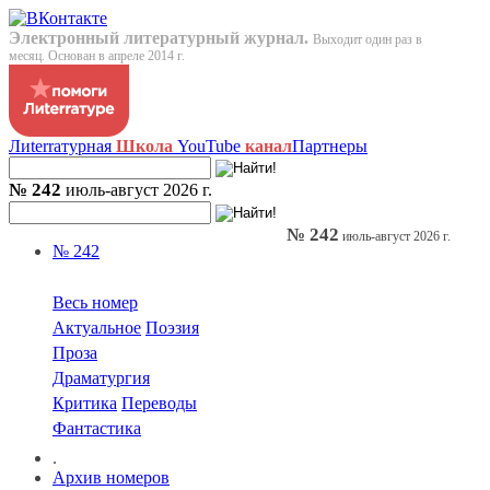
Электронный литературный журнал.
Выходит один раз в
месяц. Основан в апреле 2014 г.
Лиterraтурная
Школа
YouTube
канал
Партнеры
№ 242
июль-август 2026 г.
№ 242
июль-август 2026 г.
№ 242
Весь номер
Актуальное
Поэзия
Проза
Драматургия
Критика
Переводы
Фантастика
.
Архив номеров