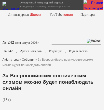
Электронный литературный журнал.
Выходит один раз в месяц. Основан в апреле 2014 г.
Школа
канал
Лиterraтурная
YouTube
Партнеры
№ 242
июль-август 2026 г.
№ 242
Архив номеров
Редакция
Издательство
.
.
.
Лиterraтура
»
События
» За Всероссийским поэтическим слэмом
можно будет понаблюдать онлайн
За Всероссийским поэтическим
слэмом можно будет понаблюдать
онлайн
(18+)