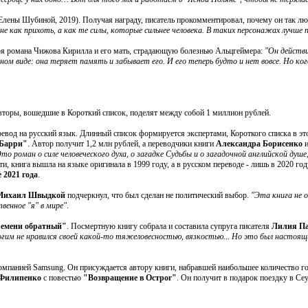
Елены Шубиной, 2019). Получая награду, писатель прокомментировал, почему он так л
не как прихоть, а как те силы, которые сильнее человека. В таких персонажах лучше
роя романа Чижова Кирилла и его мать, страдающую болезнью Альцгеймера:
"Он действи
ном виде: она теряет память и забывает его. И его теперь будто и нет вовсе. Но ко
вторы, вошедшие в Короткий список, поделят между собой 1 миллион рублей.
вод на русский язык. Длинный список формируется экспертами, Короткого списка в это
Барри"
. Автор получит 1,2 млн рублей, а переводчики книги
Александра Борисенко
то роман о силе человеческого духа, о загадке Судьбы и о загадочной английской душ
ати, книга вышла на языке оригинала в 1999 году, а в русском переводе - лишь в 2020 г
 2021 года
.
Михаил Швыдкой
подчеркнул, что был сделан не политический выбор.
"Эта книга не о
венное "я" в мире"
.
ремени обратный"
. Посмертную книгу собрала и составила супруга писателя
Лилия Па
ногим не нравился своей какой-то тяжеловесностью, вязкостью... Но это был настоящ
мпанией Samsung. Он присуждается автору книги, набравшей наибольшее количество го
Филипенко
с повестью
"Возвращение в Острог"
. Он получит в подарок поездку в Сеу