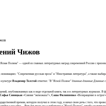
ижов
ений Чижов
 "Ясная Поляна" — одной из главных литературных наград современной России с призо
оминациях: "Современная русская проза" и "Иностранная литература", а также выбирае
о культуре
Владимир Толстой
отметил:
"В "Ясной Поляне" длинные-длинные Длинные с
ений, опубликованных как в виде отдельной книги, так и в литературных журналах. В ф
Софья Синицкая
«Сияние “жеможаха”»,
Саша Филиппенко
«Возвращение в острог
арственной премии, которую получил в этом году, и начал свою речь с того, что пров
сердце у них одно… Вот для того мы и работаем в "Ясной Поляне", чтобы не теряла