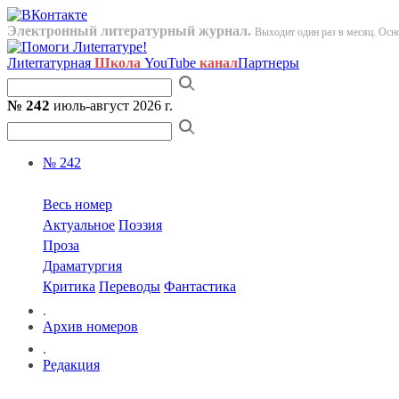
Электронный литературный журнал.
Выходит один раз в месяц. Осно
Лиterraтурная
Школа
YouTube
канал
Партнеры
№ 242
июль-август 2026 г.
№ 242
Весь номер
Актуальное
Поэзия
Проза
Драматургия
Критика
Переводы
Фантастика
.
Архив номеров
.
Редакция