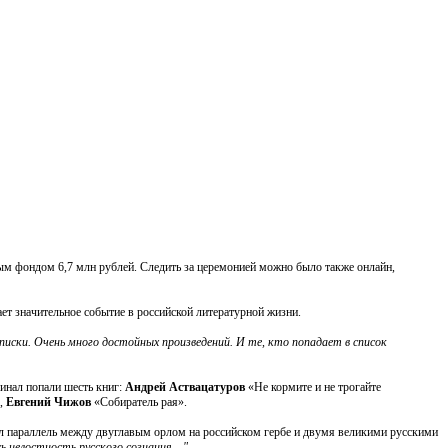
вым фондом 6,7 млн рублей. Следить за церемонией можно было также онлайн,
т значительное событие в российской литературной жизни.
писки. Очень много достойных произведений. И те, кто попадает в список
инал попали шесть книг:
Андрей Аствацатуров
«Не кормите и не трогайте
»,
Евгений Чижов
«Собиратель рая».
ел параллель между двуглавым орлом на российском гербе и двумя великими русскими
сь целостность русского сознания…"
.