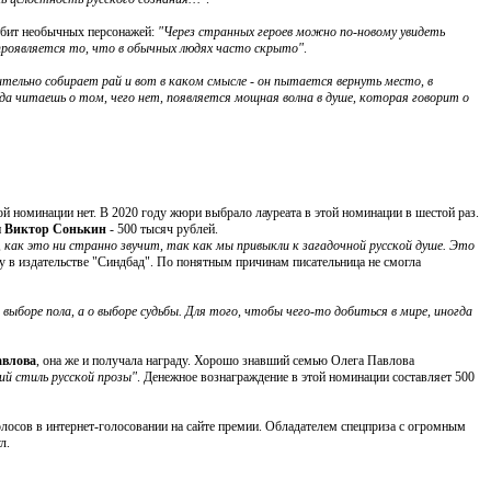
юбит необычных персонажей:
"Через странных героев можно по-новому увидеть
 проявляется то, что в обычных людях часто скрыто"
.
тельно собирает рай и вот в каком смысле - он пытается вернуть место, в
гда читаешь о том, чего нет, появляется мощная волна в душе, которая говорит о
й номинации нет. В 2020 году жюри выбрало лауреата в этой номинации в шестой раз.
и
Виктор Сонькин
- 500 тысяч рублей.
е, как это ни странно звучит, так как мы привыкли к загадочной русской душе. Это
оду в издательстве "Синдбад". По понятным причинам писательница не смогла
 выборе пола, а о выборе судьбы. Для того, чтобы чего-то добиться в мире, иногда
влова
, она же и получала награду. Хорошо знавший семью Олега Павлова
ий стиль русской прозы"
. Денежное вознаграждение в этой номинации составляет 500
лосов в интернет-голосовании на сайте премии. Обладателем спецприза с огромным
л.