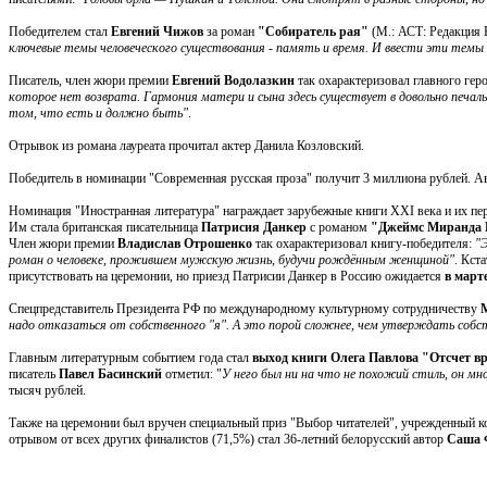
Победителем стал
Евгений Чижов
за роман
"Собиратель рая"
(М.: АСТ: Редакция 
ключевые темы человеческого существования - память и время. И ввести эти темы 
Писатель, член жюри премии
Евгений Водолазкин
так охарактеризовал главного ге
которое нет возврата. Гармония матери и сына здесь существует в довольно печаль
том, что есть и должно быть"
.
Отрывок из романа лауреата прочитал актер Данила Козловский.
Победитель в номинации "Современная русская проза" получит 3 миллиона рублей. А
Номинация "Иностранная литература" награждает зарубежные книги XXI века и их пере
Им стала британская писательница
Патрисия Данкер
с романом
"Джеймс Миранда 
Член жюри премии
Владислав Отрошенко
так охарактеризовал книгу-победителя:
"Э
роман о человеке, прожившем мужскую жизнь, будучи рождённым женщиной"
. Кст
присутствовать на церемонии, но приезд Патрисии Данкер в Россию ожидается
в марте
Спецпредставитель Президента РФ по международному культурному сотрудничеству
надо отказаться от собственного "я". А это порой сложнее, чем утверждать собст
Главным литературным событием года стал
выход книги Олега Павлова "Отсчет в
писатель
Павел Басинский
отметил: "
У него был ни на что не похожий стиль, он м
тысяч рублей.
Также на церемонии был вручен специальный приз "Выбор читателей", учрежденный ко
отрывом от всех других финалистов (71,5%) стал 36-летний белорусский автор
Саша 