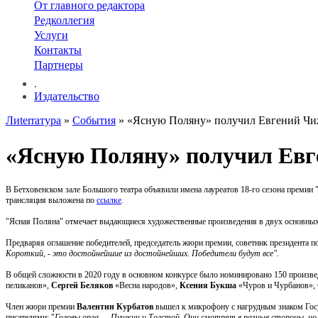
От главного редактора
Редколлегия
Услуги
Контакты
Партнеры
.
Издательство
Лиterraтура
»
События
» «Ясную Поляну» получил Евгений Ч
«Ясную Поляну» получил Евг
В Бетховенском зале Большого театра объявили имена лауреатов 18-го сезона премии
трансляция выложена по
ссылке
.
"Ясная Поляна" отмечает выдающиеся художественные произведения в двух основных н
Предваряя оглашение победителей, председатель жюри премии, советник президента п
Короткий, - это достойнейшие из достойнейших. Победители будут все"
.
В общей сложности в 2020 году в основном конкурсе было номинировано 150 произвед
пеликанов»,
Сергей Беляков
«Весна народов»,
Ксения Букша
«Чуров и Чурбанов»,
Член жюри премии
Валентин Курбатов
вышел к микрофону с нагрудным знаком Госуд
писателями: "
Головы орла — Пушкин и Толстой. Они смотрят в разные стороны, но 