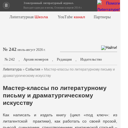
Электронный литературный журнал.
Выходит один раз в месяц. Основан в апреле 2014 г.
Школа
канал
Лиterraтурная
YouTube
Партнеры
№ 242
июль-август 2026 г.
№ 242
Архив номеров
Редакция
Издательство
.
.
.
Лиterraтура
»
События
» Мастер-классы по литературному письму и
драматургическому искусству
Мастер-классы по литературному
письму и драматургическому
искусству
Как написать и издать книгу (цикл «под ключ»: из
литагентской практики), как работать со своей прозой,
пьесой, сценарием, стихотворением, критической статьей –