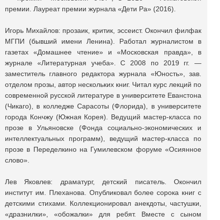
премии. Лауреат премии журнала «Дети Ра» (2016).
Игорь Михайлов: прозаик, критик, эссеист. Окончил филфак
МГПИ (бывший имени Ленина). Работал журналистом в
газетах «Домашнее чтение» и «Московская правда», в
журнале «Литературная учеба». С 2008 по 2019 гг. —
заместитель главного редактора журнала «Юность», зав.
отделом прозы, автор нескольких книг. Читал курс лекций по
современной русской литературе в университете Еванстона
(Чикаго), в колледже Сарасоты (Флорида), в университете
города Кончжу (Южная Корея). Ведущий мастер-класса по
прозе в Ульяновске (Фонда социально-экономических и
интеллектуальных программ), ведущий мастер-класса по
прозе в Переделкино на Гумилевском форуме «Осиянное
слово».
Лев Яковлев: драматург, детский писатель. Окончил
институт им. Плеханова. Опубликовал более сорока книг с
детскими стихами. Коллекционировал анекдоты, частушки,
«дразнилки», «обожалки» для ребят. Вместе с сыном