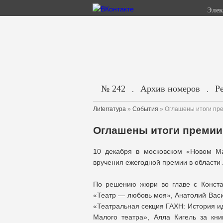
Элек
№ 242
Архив номеров
Р
.
.
Лиterraтура
»
События
» Оглашены итоги пр
Оглашены итоги премии
10 декабря в московском «Новом М
вручения ежегодной премии в области
По решению жюри во главе с Конста
«Театр — любовь моя», Анатолий Васил
«Театральная секция ГАХН: История и
Малого театра», Алла Кигель за кн