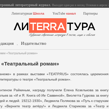
тронный литературный журнал.
Выходит один раз в месяц. Основан в апреле 2
Школа
канал
Лиterraтурная
YouTube
Партнеры
едакция
Издательство
.
емии «Театральный роман»
 «Театральный роман»
анеже» в рамках выставки «TЕАТР.RUS» состоялась церемония
 литературы о театре «Театральный роман».
нтином Райкиным, награду получили Елена Козелькова за книгу
ьев за «И и Я. Книга об Ие Саввиной», Виолетта Гудкова за книгу
дей и людей. 19212-1930», Людмила Полякова за «Путь к старухам
игу «Верните театр актёру!» и Людмила Старикова за «Театр и