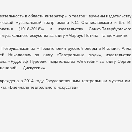
ятельность в области литературы о театре» вручены издательству
ческий музыкальный театр имени К.С. Станиславского и Вл. И.
олетия (1918-2018)» и издательству Санкт-Петербургского
и музыкального искусства за книгу «Мариус Петипа. Танцемания».
 Петрушанская за «Приключения русской оперы в Италии», Алла
ей Николаевич за книгу «Театральные люди», издательство
ана «Рудольф Нуреев», издательство «Алетейя» за книгу Сергея
Сценарий — Дискуссии».
чреждена в 2014 году Государственным театральным музеем им.
кта «Биеннале театрального искусства».