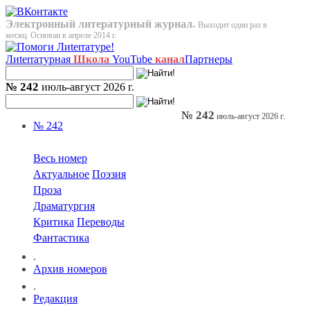
Электронный литературный журнал.
Выходит один раз в
месяц. Основан в апреле 2014 г.
Лиterraтурная
Школа
YouTube
канал
Партнеры
№ 242
июль-август 2026 г.
№ 242
июль-август 2026 г.
№ 242
Весь номер
Актуальное
Поэзия
Проза
Драматургия
Критика
Переводы
Фантастика
.
Архив номеров
.
Редакция