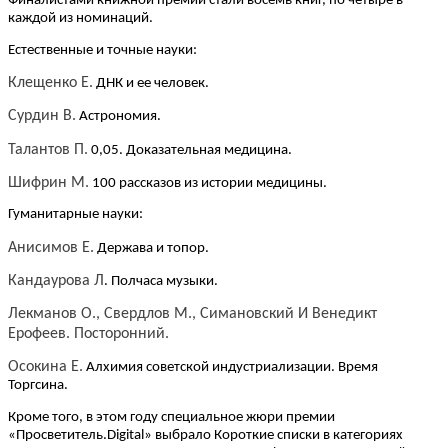
Финалистами книжной премии стали восемь книг, по четыре в
каждой из номинаций.
Естественные и точные науки:
Клещенко Е.
ДНК и ее человек.
Сурдин В.
Астрономия.
Талантов П.
0,05. Доказательная медицина.
Шифрин М.
100 рассказов из истории медицины.
Гуманитарные науки:
Анисимов Е.
Держава и топор.
Кандаурова Л
. Полчаса музыки.
Лекманов О., Свердлов М., Симановский И Венедикт
Ерофеев. Посторонний.
Осокина Е.
Алхимия советской индустриализации. Время
Торгсина.
Кроме того, в этом году специальное жюри премии
«Просветитель.Digital» выбрало Короткие списки в категориях