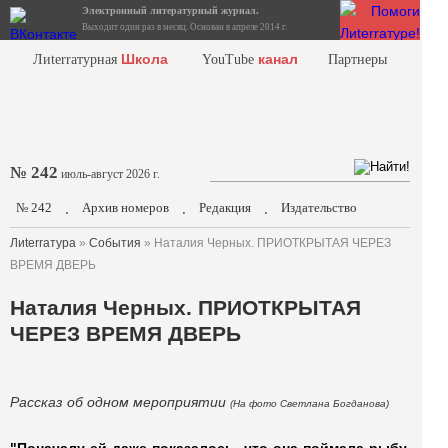
Электронный литературный журнал.
Выходит один раз в месяц. Основан в апреле 2014 г.
Школа
канал
Лиterraтурная
YouTube
Партнеры
№ 242
июль-август 2026 г.
№ 242
Архив номеров
Редакция
Издательство
.
.
.
Лиterraтура
»
События
» Наталия Черных. ПРИОТКРЫТАЯ ЧЕРЕЗ
ВРЕМЯ ДВЕРЬ
Наталия Черных. ПРИОТКРЫТАЯ
ЧЕРЕЗ ВРЕМЯ ДВЕРЬ
Рассказ об одном мероприятии
(На фото Светлана Богданова)