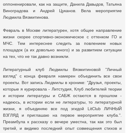
оппоненировали, как на защите, Данила Давыдов, Татьяна
Виноградова и Андрей Цуканов. Вела мероприятие
Людмила Вязмитинова.
Февраль в Москве литературен, хотя общее направление
жизни скорее спортивно-экономическое с оттенком ГО и
МЧС. Тем интереснее следить за повлением новых
площадок (а их довольно много) и за развитием ситуации
на тех, что не так давно возникли.
Литературный клуб Людмилы Вязмитиновой "Личный
взгляд" с конца февраля намерен объединить все свои
проекты. Вот запись Людмилы в хронике: "Друзья, проекты,
которые я курировала - Литстудия, Клуб любителей теории
и истории литературы и САБЖ остаются в прошлом -
надеюсь, в истории если не литературы, то литературной
жизни, я объединяю все под эгидой LitClub ЛИЧНЫЙ
ВЗГЛЯД и приглашаю на первое мероприятие клуба.".
Преамбула к рассказу о вечере уместна, так как это был
третий, и видимо последний опыт совмещения стихов и