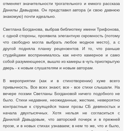
отменяет значительности трогательного и емкого рассказа
Данилы Давыдова. Он представил автора (и свою давнюю
знакомую) почти идеально.
Светлана Богданова, выбрав библиотеку имени Трифонова,
с одной стороны, проявила элегантную скромность (потому
что свободно могла выбрать любое модное место), а с
другой подняла планку рецензентов. И то, что раньше
студийцами воспринималось как нечто камерное и само
собой разумеющееся, вышло из камеры в чуть приоткрытую
дверь - к новым слушателям и новым авторам.
В мероприятии (как и в стихотворении) хуже всего
привычность. Все всех знают, все - все стихи слышали. На
вечере поэзии Светланы Богдановой ничего подобного не
было. Стихи недавние, неожиданные, жесткие, невероятно
контрастные к струящейся ткани прозы СБ девяностых и
начала двухтысячных. Хотя нельзя не согласиться с
Данилой Давыдовым, что авторский почерк и в прежней
прозе, и в новых стихах узнаваем; в нем то же, что и было,