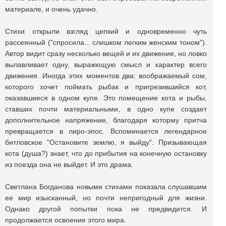
материале, и очень удачно.
Стихи открыли взгляд цепкий и одновременно чуть
рассеянный ("спросила... слишком легким женским тоном").
Автор видит сразу несколько вещей и их движение, но ловко
вылавливает одну, выражющую смысл и характер всего
движения. Иногда этих моментов два: воображаемый сом,
которого хочет поймать рыбак и пригрезившийся кот,
оказавшиеся в одном купе. Это помещение кота и рыбы,
ставших почти материальными, в одно купе создает
дополнительное напряжение, благодаря которму притча
превращается в лиро-эпос. Вспоминается легендарное
битловское "Остановите землю, я выйду". Призывающая
кота (душа?) знает, что до прибытия на конечную остановку
из поезда она не выйдет. И это драма.
Светлана Богданова новыми стихами показала слушавшим
ее мир изысканный, но почти непригодный для жизни.
Однако другой попытки пока не предвидится. И
продолжается освоение этого мира.