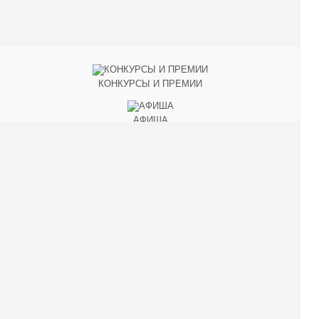
КОНКУРСЫ И ПРЕМИИ
АФИША
Наверх ↑
© 2014-2026 ИД Лиterraтура
Правовая информация
Владелец - Наталья Комелькова
Авторизация