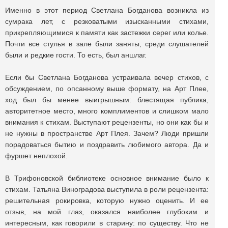
Именно в этот период Светлана Богданова возникла из
сумрака лет, с резковатыми изысканными стихами,
прикрепляющимися к памяти как застежки серег или колье.
Почти все стулья в зале были заняты, среди слушателей
были и редкие гости. То есть, был аншлаг.
Если бы Светлана Богданова устраивала вечер стихов, с
обсуждением, по опсанному выше формату, на Арт Плее,
ход был бы менее выигрышным: блестящая публика,
авторитетное место, много комплиментов и слишком мало
внимания к стихам. Выступают рецензенты, но они как бы и
не нужны в пространстве Арт Плея. Зачем? Люди пришли
порадоваться бытию и поздравить любимого автора. Да и
фуршет неплохой.
В Трифоновской библиотеке основное внимание было к
стихам. Татьяна Виноградова выступила в роли рецензента:
решительная рокировка, которую нужно оценить. И ее
отзыв, на мой глаз, оказался наиболее глубоким и
интересным, как говорили в старину: по существу. Что не