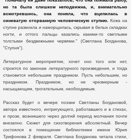
"Поначалу ей даже показалось, что она поймала рыбу,
но та была слишком неподвижна, и, внимательно
всмотревшись, она поняла, что вцепилась в
синеватую оторванную человеческую ступню.
Кожа на
ступне размокла и наморщилась, скрывая в белых складках
ногти, и оттого пальцы казались какими-то светлыми
толстыми бездвижными червями." (Светлана Богданова,
"Ступня").
Литературное мероприятие, хочет оно того или нет,
строится по законам литературного произведения, и тогда
становится небольшим праздником. Пусть небольшим, но
праздником. Праздником, но не чрезмерным -
насыщающим, трогательным, необходимым.
Рассказ будет о вечере поэзии Светланы Богдановой,
автора известного, интригующего, работавшего и в стихах,
и прозе, возникшего через долгий период молчания почти
внезапно. Сюжет для сихотворения абсолютный. Вечер
состоялся в помещении библиотекми имени Юрия
Трифонова 2 февраля. Светлана Богданова читала стихи,