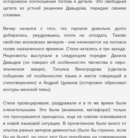
осторожное соотношение потока и детали. Это свободная
цитата из устной рецензии Давыдова, передаю своими
словами.
Вечер начался с того, что героиня довольно долго
добиралась, умудрившись почти не опоздать. Таково
свойство московских вечеров - они начинаются на полчаса
позже назначенного времени. Стихи читались в три захода.
Рецензенты выступали в следующем порядке: Данила
Давыдов (он говорил об особенностях твочества и лиро-
эпическом жанре), Татьяна Виноградова (сделала
собщение об особенностях языка и месте говорящей в
стихотворениях) и Андрей Цуканов (осторожно обрисовал
контуры женской темы).
Стихи провоцировали, раздражали и в то же время были
пленительными. Это были (внимание, метафора!) только
что проснувшиеся принцессы, еще не совсем освоившиеся
в новой языковой ситуации. В прочитанном было много от
опытов разных авторов девяностых (было бы странно, если
бы не было), но опыт этот был опробован на современном