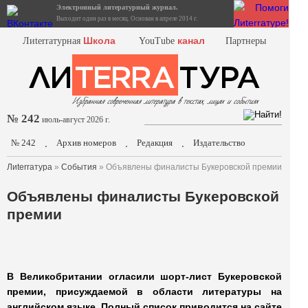
Электронный литературный журнал.
Выходит один раз в месяц. Основан в апреле 2014 г.
Школа
канал
Лиterraтурная
YouTube
Партнеры
№ 242
июль-август 2026 г.
№ 242
Архив номеров
Редакция
Издательство
.
.
.
Лиterraтура
»
События
» Объявлены финалисты Букеровской премии
Объявлены финалисты Букеровской
премии
В Великобритании огласили шорт-лист Букеровской
премии, присуждаемой в области литературы на
английском языке. Полный список приводится на сайте