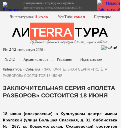
Электронный литературный журнал.
Выходит один раз в месяц. Основан в апреле 2014 г.
Школа
канал
Лиterraтурная
YouTube
Партнеры
№ 242
июль-август 2026 г.
№ 242
Архив номеров
Редакция
Издательство
.
.
.
Лиterraтура
»
События
» ЗАКЛЮЧИТЕЛЬНАЯ СЕРИЯ «ПОЛЁТА
РАЗБОРОВ» СОСТОИТСЯ 18 ИЮНЯ
ЗАКЛЮЧИТЕЛЬНАЯ СЕРИЯ «ПОЛЁТА
РАЗБОРОВ» СОСТОИТСЯ 18 ИЮНЯ
18 июня (воскресенье) в Культурном центре имени
Крупской (улица Большая Спасская, д. 31, библиотека
№ 267, м. Комсомольская, Сухаревская) состоится