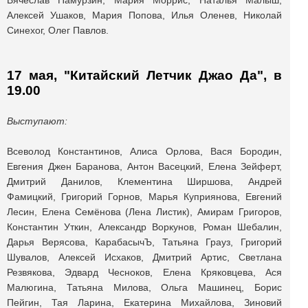
Вячеслав Памурзин, Мария Моррис, Наталья Малыш,
Алексей Ушаков, Мария Попова, Илья Оленев, Николай
Синехог, Олег Павлов.
17 мая, "Китайский Летчик Джао Да", в
19.00
Выступают:
Всеволод Константинов, Алиса Орлова, Вася Бородин,
Евгения Джен Баранова, Антон Васецкий, Елена Зейферт,
Дмитрий Данилов, Клементина Ширшова, Андрей
Фамицкий, Григорий Горнов, Марья Куприянова, Евгений
Лесин, Елена Семёнова (Лена Листик), Амирам Григоров,
Константин Уткин, Александр Воркунов, Роман Шебалин,
Дарья Верясова, КарабасычЪ, Татьяна Грауз, Григорий
Шувалов, Алексей Исхаков, Дмитрий Артис, Светлана
Резвякова, Эдвард Чесноков, Елена Кряковцева, Ася
Малюгина, Татьяна Милова, Ольга Машинец, Борис
Пейгин, Тая Ларина, Екатерина Михайлова, Зиновий