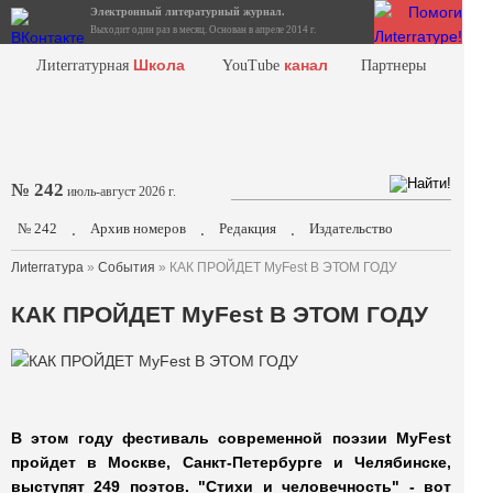
Электронный литературный журнал.
Выходит один раз в месяц. Основан в апреле 2014 г.
Школа
канал
Лиterraтурная
YouTube
Партнеры
№ 242
июль-август 2026 г.
№ 242
Архив номеров
Редакция
Издательство
.
.
.
Лиterraтура
»
События
» КАК ПРОЙДЕТ MyFest В ЭТОМ ГОДУ
КАК ПРОЙДЕТ MyFest В ЭТОМ ГОДУ
В этом году фестиваль современной поэзии MyFest
пройдет в Москве, Санкт-Петербурге и Челябинске,
выступят 249 поэтов. "Стихи и человечность" - вот