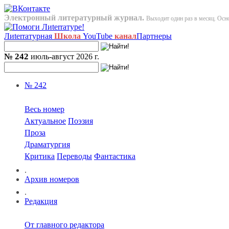
Электронный литературный журнал.
Выходит один раз в месяц. Осно
Лиterraтурная
Школа
YouTube
канал
Партнеры
№ 242
июль-август 2026 г.
№ 242
Весь номер
Актуальное
Поэзия
Проза
Драматургия
Критика
Переводы
Фантастика
.
Архив номеров
.
Редакция
От главного редактора