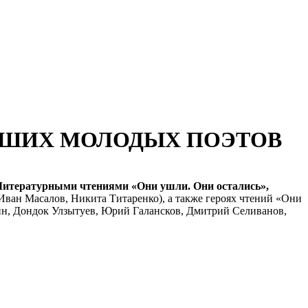
ДШИХ МОЛОДЫХ ПОЭТОВ
 Литературными чтениями «Они ушли. Они остались»,
Иван Масалов, Никита Титаренко), а также героях чтений «Они
ыкин, Дондок Улзытуев, Юрий Галансков, Дмитрий Селиванов,