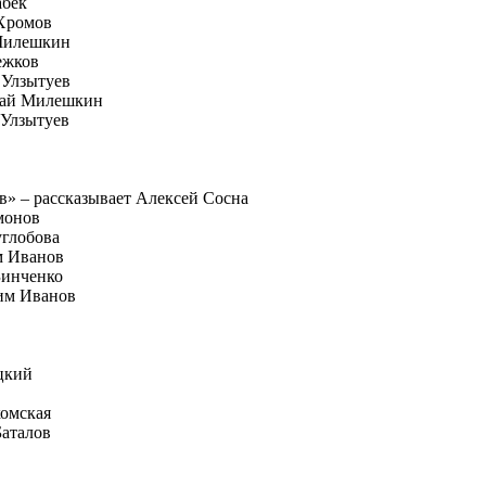
абек
 Хромов
 Милешкин
ежков
 Улзытуев
олай Милешкин
 Улзытуев
в» – рассказывает Алексей Сосна
монов
углобова
им Иванов
Зинченко
сим Иванов
цкий
комская
Баталов