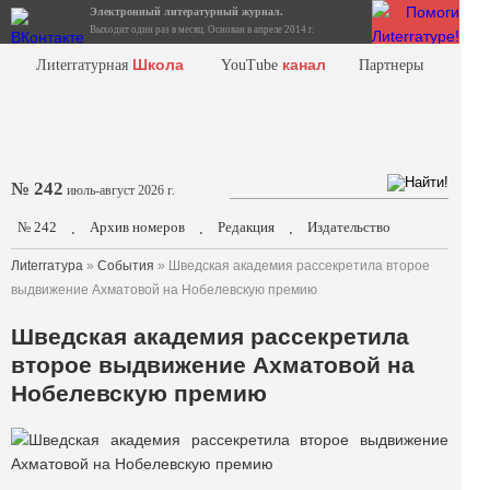
Электронный литературный журнал.
Выходит один раз в месяц. Основан в апреле 2014 г.
Школа
канал
Лиterraтурная
YouTube
Партнеры
№ 242
июль-август 2026 г.
№ 242
Архив номеров
Редакция
Издательство
.
.
.
Лиterraтура
»
События
» Шведская академия рассекретила второе
выдвижение Ахматовой на Нобелевскую премию
Шведская академия рассекретила
второе выдвижение Ахматовой на
Нобелевскую премию