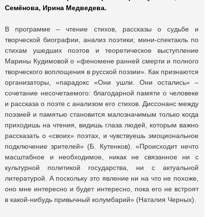
Семёнова, Ирина Медведева.
В программе – чтение стихов, рассказы о судьбе и
творческой биографии, анализ поэтики; мини-спектакль по
стихам ушедших поэтов и теоретическое выступление
Марины Кудимовой о «феномене ранней смерти и полного
творческого воплощения в русской поэзии». Как признаются
организаторы, «парадокс «Они ушли. Они остались» –
сочетание несочетаемого: благодарной памяти о человеке
и рассказа о поэте с анализом его стихов. Диссонанс между
поэзией и памятью становится малозначимым только когда
приходишь на чтения, видишь глаза людей, которым важно
рассказать о «своих» поэтах, и чувствуешь эмоциональное
подключение зрителей» (Б. Кутенков). «Происходит нечто
масштабное и необходимое, никак не связанное ни с
культурной политикой государства, ни с актуальной
литературой. А поскольку это явление ни на что не похоже,
оно мне интересно и будет интересно, пока его не встроят
в какой-нибудь привычный колумбарий» (Наталия Черных).