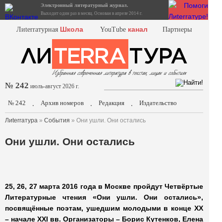
Электронный литературный журнал.
Выходит один раз в месяц. Основан в апреле 2014 г.
Школа
канал
Лиterraтурная
YouTube
Партнеры
№ 242
июль-август 2026 г.
№ 242
Архив номеров
Редакция
Издательство
.
.
.
Лиterraтура
»
События
» Они ушли. Они остались
Они ушли. Они остались
25, 26, 27 марта 2016 года в Москве пройдут Четвёртые
Литературные чтения «Они ушли. Они остались»,
посвящённые поэтам, ушедшим молодыми в конце XX
– начале XXI вв. Организаторы – Борис Кутенков, Елена