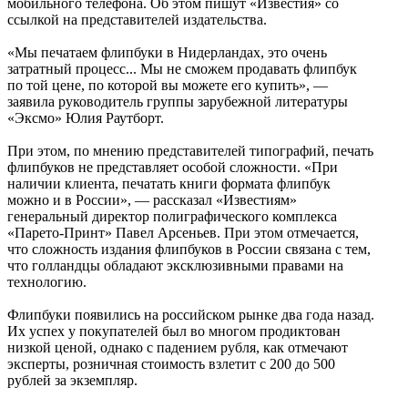
мобильного телефона. Об этом пишут «Известия» со
ссылкой на представителей издательства.
«Мы печатаем флипбуки в Нидерландах, это очень
затратный процесс... Мы не сможем продавать флипбук
по той цене, по которой вы можете его купить», —
заявила руководитель группы зарубежной литературы
«Эксмо» Юлия Раутборт.
При этом, по мнению представителей типографий, печать
флипбуков не представляет особой сложности. «При
наличии клиента, печатать книги формата флипбук
можно и в России», — рассказал «Известиям»
генеральный директор полиграфического комплекса
«Парето-Принт» Павел Арсеньев. При этом отмечается,
что сложность издания флипбуков в России связана с тем,
что голландцы обладают эксклюзивными правами на
технологию.
Флипбуки появились на российском рынке два года назад.
Их успех у покупателей был во многом продиктован
низкой ценой, однако с падением рубля, как отмечают
эксперты, розничная стоимость взлетит с 200 до 500
рублей за экземпляр.