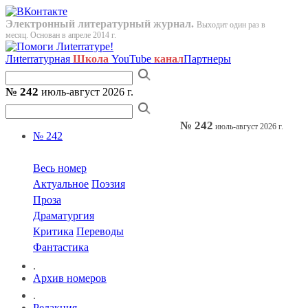
Электронный литературный журнал.
Выходит один раз в
месяц. Основан в апреле 2014 г.
Лиterraтурная
Школа
YouTube
канал
Партнеры
№ 242
июль-август 2026 г.
№ 242
июль-август 2026 г.
№ 242
Весь номер
Актуальное
Поэзия
Проза
Драматургия
Критика
Переводы
Фантастика
.
Архив номеров
.
Редакция