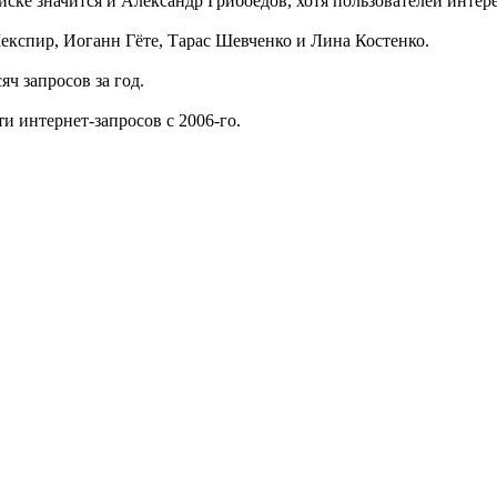
ске значится и Александр Грибоедов, хотя пользователей интере
експир, Иоганн Гёте, Тарас Шевченко и Лина Костенко.
яч запросов за год.
и интернет-запросов с 2006-го.