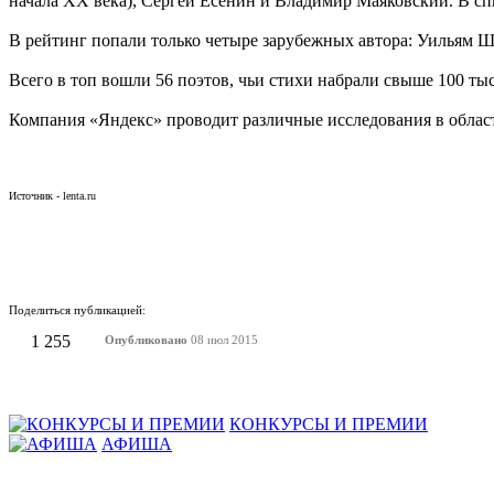
начала XX века), Сергей Есенин и Владимир Маяковский. В спи
В рейтинг попали только четыре зарубежных автора: Уильям Ш
Всего в топ вошли 56 поэтов, чьи стихи набрали свыше 100 тыс
Компания «Яндекс» проводит различные исследования в област
Источник - lenta.ru
Поделиться публикацией:
1 255
Опубликовано
08 июл 2015
КОНКУРСЫ И ПРЕМИИ
АФИША