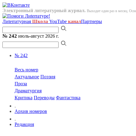
Электронный литературный журнал.
Выходит один раз в месяц. Осно
Лиterraтурная
Школа
YouTube
канал
Партнеры
№ 242
июль-август 2026 г.
№ 242
Весь номер
Актуальное
Поэзия
Проза
Драматургия
Критика
Переводы
Фантастика
.
Архив номеров
.
Редакция