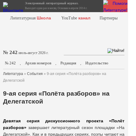
Электронный литературный журнал.
Выходит один раз в месяц. Основан в апреле 2014 г.
Школа
канал
Лиterraтурная
YouTube
Партнеры
№ 242
июль-август 2026 г.
№ 242
Архив номеров
Редакция
Издательство
.
.
.
Лиterraтура
»
События
» 9-ая серия «Полёта разборов» на
Делегатской
9-ая серия «Полёта разборов» на
Делегатской
Девятая серия дискуссионного проекта «Полёт
разборов»
завершает литературный сезон площадки «На
Делегатской». Как и в предыдущих сериях, поэты читают на